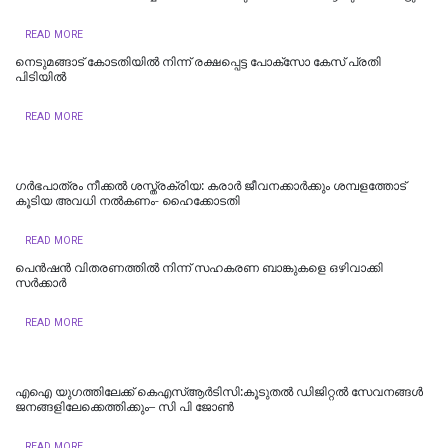
READ MORE
നെടുമങ്ങാട് കോടതിയില്‍ നിന്ന് രക്ഷപ്പെട്ട പോക്‌സോ കേസ് പ്രതി
പിടിയില്‍
READ MORE
ഗർഭപാത്രം നീക്കൽ ശസ്ത്രക്രിയ: കരാർ ജീവനക്കാർക്കും ശമ്പളത്തോട്
കൂടിയ അവധി നൽകണം- ഹൈക്കോടതി
READ MORE
പെൻഷൻ വിതരണത്തിൽ നിന്ന് സഹകരണ ബാങ്കുകളെ ഒഴിവാക്കി
സർക്കാർ
READ MORE
എഐ യുഗത്തിലേക്ക് കെഎസ്ആർടിസി:കൂടുതൽ ഡിജിറ്റൽ സേവനങ്ങൾ
ജനങ്ങളിലേക്കെത്തിക്കും– സി പി ജോൺ
READ MORE