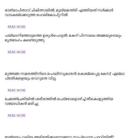
ഭാര്യാപിതാവ് ചികിത്സയിൽ; മുഖ്യമന്ത്രി എത്തിയത് സര്‍ക്കാര്‍
വാടകയ്‌ക്കെടുത്ത ഹെലികോപ്റ്ററില്‍
READ MORE
പയ്യാനിത്തോട്ടത്തെ ഉരുൾപൊട്ടൽ: മകന് പിന്നാലെ അമ്മയുടെയും
മൃതദേഹം കണ്ടെടുത്തു
READ MORE
മുത്തങ്ങ സമരത്തിനിടെ പൊലീസുകാരൻ കൊല്ലപ്പെട്ട കേസ്; എല്ലാ
പ്രതികളെയും വെറുതെ വിട്ടു
READ MORE
ചേമഞ്ചേരിയില്‍ ശരീരത്തില്‍ പെട്രോളൊഴിച്ച് തീകൊളുത്തിയ
വയോധികന്‍ മരിച്ചു
READ MORE
ഇത്രയും വലിയ അഴിമതിക്കാരനാണോ സുപ്രധാന പദവിയിൽ?