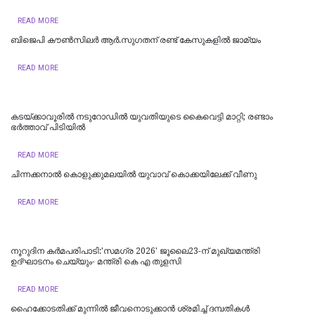
READ MORE
ബിജെപി കൗണ്‍സിലര്‍ ആര്‍.സുഗതന് രണ്ട് കേസുകളില്‍ ജാമ്യം
READ MORE
കടയ്ക്കാവൂരിൽ നടുറോഡില്‍ യുവതിയുടെ കൈവെട്ടി മാറ്റി; രണ്ടാം
ഭര്‍ത്താവ് പിടിയിൽ
READ MORE
ചിന്നക്കനാൽ കൊളുക്കുമലയില്‍ യുവാവ് കൊക്കയിലേക്ക് വീണു
READ MORE
നൂറുദിന കർമപരിപാടി:'സമഗ്ര 2026' ജൂലൈ23-ന് മുഖ്യമന്ത്രി
ഉദ്ഘാടനം ചെയ്യും- മന്ത്രി കെ എ തുളസി
READ MORE
ഹൈക്കോടതിക്ക് മുന്നില്‍ ജീവനൊടുക്കാന്‍ ശ്രമിച്ച് ദമ്പതികള്‍