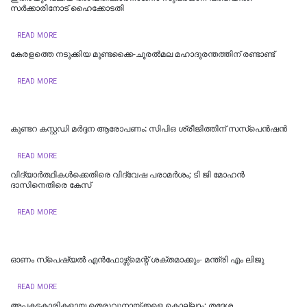
സർക്കാരിനോട് ഹൈക്കോടതി
READ MORE
കേരളത്തെ നടുക്കിയ മുണ്ടക്കൈ-ചൂരല്‍മല മഹാദുരന്തത്തിന് രണ്ടാണ്ട്
READ MORE
കുണ്ടറ കസ്റ്റഡി മര്‍ദ്ദന ആരോപണം: സിപിഒ ശ്രീജിത്തിന് സസ്‌പെന്‍ഷന്‍
READ MORE
വിദ്യാര്‍ത്ഥികള്‍ക്കെതിരെ വിദ്വേഷ പരാമര്‍ശം; ടി ജി മോഹന്‍
ദാസിനെതിരെ കേസ്
READ MORE
ഓണം സ്‌പെഷ്യൽ എൻഫോഴ്സ്മെന്റ് ശക്തമാക്കും- മന്ത്രി എം ലിജു
READ MORE
അപകടകാരികളായ തെരുവുനായ്ക്കളെ കൊല്ലാം; തദ്ദേശ