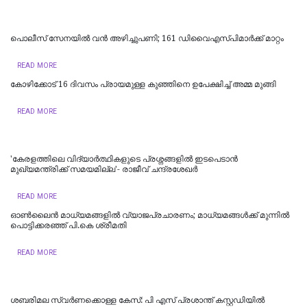
പൊലീസ് സേനയിൽ വൻ അഴിച്ചുപണി; 161 ഡിവൈഎസ്പിമാര്‍ക്ക് മാറ്റം
READ MORE
കോഴിക്കോട് 16 ​ദിവസം പ്രായമുള്ള കുഞ്ഞിനെ ഉപേക്ഷിച്ച് അമ്മ മുങ്ങി
READ MORE
'കേരളത്തിലെ വിദ്യാർത്ഥികളുടെ പ്രശ്നങ്ങളിൽ ഇടപെടാൻ
മുഖ്യമന്ത്രിക്ക് സമയമില്ല'- രാജീവ് ചന്ദ്രശേഖർ
READ MORE
ഓൺലൈൻ മാധ്യമങ്ങളിൽ വ്യാജപ്രചാരണം; മാധ്യമങ്ങൾക്ക് മുന്നിൽ
പൊട്ടിക്കരഞ്ഞ് പി.കെ ശ്രീമതി
READ MORE
ശബരിമല സ്വര്‍ണക്കൊള്ള കേസ്: പി എസ് പ്രശാന്ത് കസ്റ്റഡിയില്‍