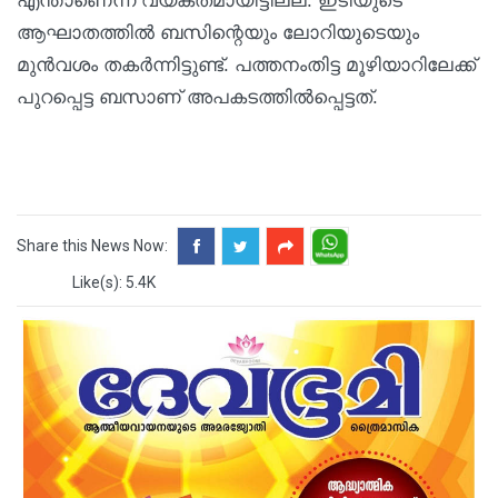
എന്താണെന്ന് വ്യക്തമായിട്ടില്ല. ഇടിയുടെ
ആഘാതത്തിൽ ബസിന്റെയും ലോറിയുടെയും
മുൻവശം തകർന്നിട്ടുണ്ട്. പത്തനംതിട്ട മൂഴിയാറിലേക്ക്
പുറപ്പെട്ട ബസാണ് അപകടത്തിൽപ്പെട്ടത്.
Share this News Now:
Like(s): 5.4K