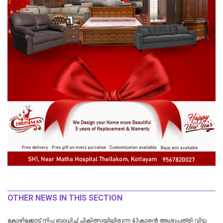
OTHER NEWS IN THIS SECTION
കോഴിക്കോട് നിപ ബാധിച്ച് ചികിത്സയിലിരുന്ന 43കാരന്‍ ആശുപത്രി വിട്ടു