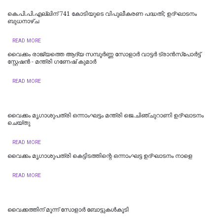
കെ.പി.പി.എല്ലിന് 741 കോടിയുടെ വിപുലീകരണ പദ്ധതി; ഉദ്ഘാടനം
ബുധനാഴ്ച
READ MORE
വൈക്കം രാജ്യത്തെ ആദ്യ സമ്പൂർണ്ണ സോളാർ വാട്ടർ ട്രാൻസ്പോർട്ട്
സ്റ്റേഷൻ - മന്ത്രി ഗണേഷ് കുമാർ
READ MORE
വൈക്കം മൃഗാശുപത്രി ഒന്നാംഘട്ടം മന്ത്രി ജെ.ചിഞ്ചുറാണി ഉദ്ഘാടനം
ചെയ്തു
READ MORE
വൈക്കം മൃഗാശുപത്രി കെട്ടിടത്തിന്റെ ഒന്നാംഘട്ട ഉദ്ഘാടനം നാളെ
READ MORE
വൈക്കത്തിന് മൂന്ന് സോളാർ ബോട്ടുകൾകൂടി