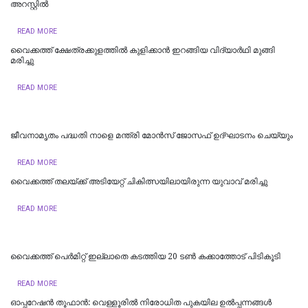
അറസ്റ്റില്‍
READ MORE
വൈക്കത്ത് ക്ഷേത്രക്കുളത്തിൽ കുളിക്കാൻ ഇറങ്ങിയ വിദ്യാർഥി മുങ്ങി
മരിച്ചു
READ MORE
ജീവനാമൃതം പദ്ധതി നാളെ മന്ത്രി മോന്‍സ് ജോസഫ് ഉദ്ഘാടനം ചെയ്യും
READ MORE
വൈക്കത്ത് തലയ്ക്ക് അടിയേറ്റ് ചികിത്സയിലായിരുന്ന യുവാവ് മരിച്ചു
READ MORE
വൈക്കത്ത് പെർമിറ്റ് ഇല്ലാതെ കടത്തിയ 20 ടൺ കക്കാത്തോട് പിടികൂടി
READ MORE
ഓപ്പറേഷൻ തൂഫാൻ: വെള്ളൂരിൽ നിരോധിത പുകയില ഉൽപ്പന്നങ്ങൾ