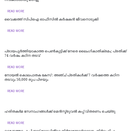
READ MORE
വൈക്കത്ത് സിപിഐ ഓഫീസിൽ കർഷകൻ ജീവനൊടുക്കി
READ MORE
പ്രായപൂർത്തിയാകാത്ത പെൺകുട്ടിക്ക് നേരെ ലൈംഗികാതിക്രമം; പ്രതിക്ക്
74 വർഷം കഠിന തടവ്
READ MORE
​നോയൽ കൊലപാതക കേസ് : അഞ്ച് പ്രതികൾക്ക് 7 വർഷത്തെ കഠിന
തടവും 50,000 രൂപ പിഴയും
READ MORE
ഹരിതകർമ സേനാംഗങ്ങൾക്ക് മെൻസ്ട്രുവൽ കപ്പ് വിതരണം ചെയ്തു
READ MORE
വാക്കേത്തറ- കപിക്കാട് റോഡിൻ്റെ നിർമാണോദ്ഘാടനം നിർവഹിച്ചു