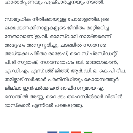
ഹാരാർപ്പണവും പുഷ്പാർച്ചനയും നടത്തി.
സാമൂഹിക നീതിക്കായുള്ള പോരാട്ടത്തിലൂടെ
ലക്ഷക്കണക്കിനാളുകളുടെ ജീവിതം മാറ്റിമറിച്ച
നേതാവാണ് ഇ.വി. രാമസ്വാമി നായ്ക്കരെന്ന്
അദ്ദേഹം അനുസ്മരിച്ചു. ചടങ്ങിൽ നഗരസഭ
അധ്യക്ഷ പ്രീതാ രാജേഷ്, വൈസ് പ്രസിഡന്റ്
പി.ടി സുഭാഷ്, നഗരസഭാംഗം ബി. രാജശേഖരൻ,
എ.ഡി.എം എസ്.ശ്രീജിത്ത്, ആർ.ഡി.ഒ: കെ.പി ദീപ,
തമിഴ്നാട് സർക്കാർ പ്രതിനിധിയും കോയമ്പത്തൂർ
ജില്ലാ ഇൻഫർമേഷൻ ഓഫീസറുമായ എ.
സെന്തിൽ അണ്ണ, വൈക്കം താഹസിൽദാർ വിബിൻ
ഭാസ്‌കരൻ എന്നിവർ പങ്കെടുത്തു.