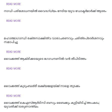
READ MORE
നാഡി പരിശോധനയിൽ വൈദഗ്ധ്യം നേടിയ യുവ ഡോക്ടർമാർക്ക് ആദരം
READ MORE
മഹാത്മാഗാന്ധി രക്തസാക്ഷിത്വ വാരാചരണവും ചരിത്രപ്രദർശനവും
സമാപിച്ചു
READ MORE
വൈക്കത്ത് ആക്രിക്കടയുടെ ഗോഡൗണിൽ വൻ തീപിടിത്തം
READ MORE
വൈക്കത്ത് കുടുംബശ്രീ ഭക്ഷ്യമേളയ്ക്ക് നാളെ തുടക്കം
READ MORE
വൈക്കത്ത് കെഎസ്ആർടിസി ബസും ബൈക്കും കൂട്ടിയിടിച്ച് അപകടം;
യുവതിക്ക് ദാരുണാന്ത്യം