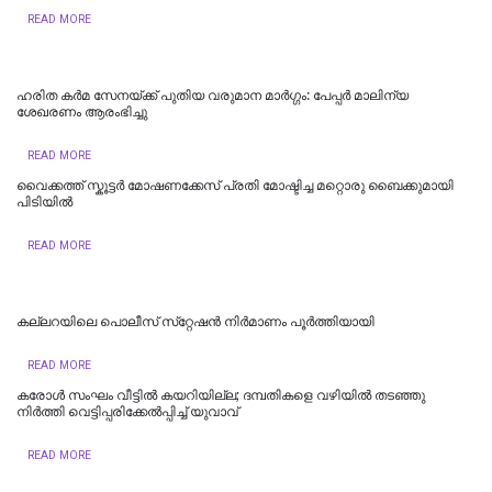
READ MORE
ഹരിത കർമ സേനയ്ക്ക് പുതിയ വരുമാന മാർഗ്ഗം: പേപ്പർ മാലിന്യ
ശേഖരണം ആരംഭിച്ചു
READ MORE
വൈക്കത്ത് സ്കൂട്ടർ മോഷണക്കേസ് പ്രതി മോഷ്ടിച്ച മറ്റൊരു ബൈക്കുമായി
പിടിയിൽ
READ MORE
കല്ലറയിലെ പൊലീസ് സ്‌റ്റേഷൻ നിർമാണം പൂർത്തിയായി
READ MORE
കരോൾ സംഘം വീട്ടിൽ കയറിയില്ല; ദമ്പതികളെ വഴിയില്‍ തടഞ്ഞു
നിര്‍ത്തി വെട്ടിപ്പരിക്കേല്‍പ്പിച്ച്‌ യുവാവ്
READ MORE