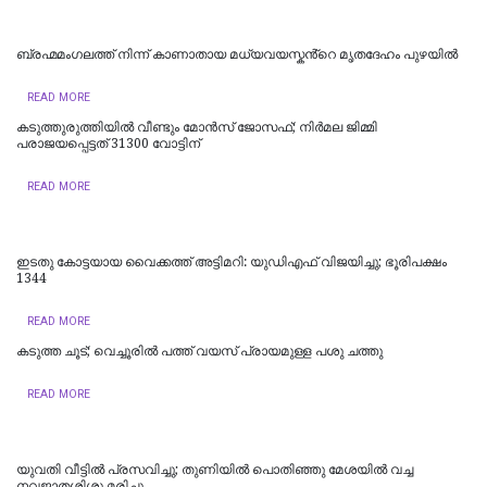
ബ്രഹ്മമംഗലത്ത് നിന്ന് കാണാതായ മധ്യവയസ്കൻ്റെ മൃതദേഹം പുഴയിൽ
READ MORE
കടുത്തുരുത്തിയിൽ വീണ്ടും മോൻസ് ജോസഫ്; നിർമല ജിമ്മി
പരാജയപ്പെട്ടത് 31300 വോട്ടിന്
READ MORE
ഇടതു കോട്ടയായ വൈക്കത്ത് അട്ടിമറി: യുഡിഎഫ് വിജയിച്ചു; ഭൂരിപക്ഷം
1344
READ MORE
കടുത്ത ചൂട്; വെച്ചൂരിൽ പത്ത് വയസ് പ്രായമുള്ള പശു ചത്തു
READ MORE
യുവതി വീട്ടിൽ പ്രസവിച്ചു; തുണിയിൽ പൊതിഞ്ഞു മേശയിൽ വച്ച
നവജാതശിശു മരിച്ചു