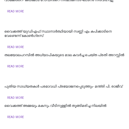
READ MORE
വൈക്കത്ത് യുഡിഎഫ് സ്ഥാനാർത്ഥിയായി സണ്ണി എം കപിക്കാടിനെ
വേണ്ടെന്ന് കോൺ​ഗ്രസ്
READ MORE
തലയോലപറമ്പിൽ അധ്യാപികയുടെ മാല കവർച്ച ചെയ്ത പ്രതി അറസ്റ്റിൽ
READ MORE
പുതിയ സാധ്യതകൾ പരമാവധി പ്രയോജനപ്പെടുത്തും- മന്ത്രി പി. രാജീവ്
READ MORE
വൈക്കത്ത് അമ്മയും മകനും വീടിനുള്ളിൽ തൂങ്ങിമരിച്ച നിലയിൽ
READ MORE