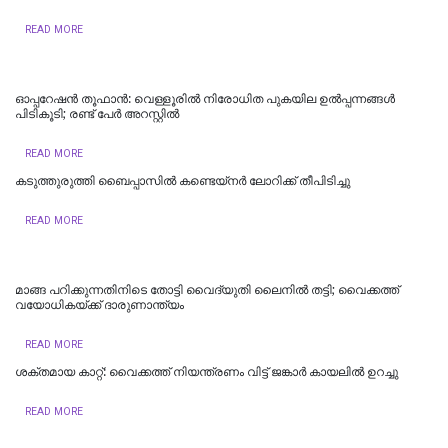
READ MORE
ഓപ്പറേഷൻ തൂഫാൻ: വെള്ളൂരിൽ നിരോധിത പുകയില ഉൽപ്പന്നങ്ങൾ
പിടികൂടി; രണ്ട് പേർ അറസ്റ്റിൽ
READ MORE
കടുത്തുരുത്തി ബൈപ്പാസിൽ കണ്ടെയ്നർ ലോറിക്ക് തീപിടിച്ചു
READ MORE
മാങ്ങ പറിക്കുന്നതിനിടെ തോട്ടി വൈദ്യുതി ലൈനില്‍ തട്ടി; വൈക്കത്ത്
വയോധികയ്ക്ക് ദാരുണാന്ത്യം
READ MORE
ശക്തമായ കാറ്റ്: വൈക്കത്ത് നിയന്ത്രണം വിട്ട് ജങ്കാർ കായലിൽ ഉറച്ചു
READ MORE