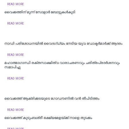
READ MORE
വൈക്കത്തിന് മൂന്ന് സോളാർ ബോട്ടുകൾകൂടി
READ MORE
നാഡി പരിശോധനയിൽ വൈദഗ്ധ്യം നേടിയ യുവ ഡോക്ടർമാർക്ക് ആദരം
READ MORE
മഹാത്മാഗാന്ധി രക്തസാക്ഷിത്വ വാരാചരണവും ചരിത്രപ്രദർശനവും
സമാപിച്ചു
READ MORE
വൈക്കത്ത് ആക്രിക്കടയുടെ ഗോഡൗണിൽ വൻ തീപിടിത്തം
READ MORE
വൈക്കത്ത് കുടുംബശ്രീ ഭക്ഷ്യമേളയ്ക്ക് നാളെ തുടക്കം