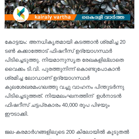
കോട്ടയം: അനധികൃതമായി കടത്താൻ ശ്രമിച്ച 20
ടൺ കക്കാത്തോട് ഫിഷറീസ് ഉദ്യോഗസ്ഥർ
പിടിച്ചെടുത്തു. നിയമാനുസൃത രേഖകളില്ലാതെ
വൈക്കം ടി.വി. പുരത്തുനിന്ന് കൊണ്ടുപോകാൻ
ശ്രമിച്ച ലോഡാണ് ഉദ്യോഗസ്ഥർ
കുലശേഖരമംഗലത്തു വച്ചു വാഹനം പിന്തുടർന്നു
പിടിച്ചെടുത്തത്. നിയമലംഘനത്തിന് ഉൾനാടൻ
ഫിഷറീസ് ചട്ടപ്രകാരം 40,000 രൂപ പിഴയും
ഈടാക്കി.
ജല-കരമാർഗങ്ങളിലൂടെ 200 കിലോയിൽ കൂടുതൽ