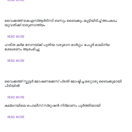
READ MORE
വൈക്കത്ത് കെഎസ്ആർടിസി ബസും ബൈക്കും കൂട്ടിയിടിച്ച് അപകടം;
യുവതിക്ക് ദാരുണാന്ത്യം
READ MORE
ഹരിത കർമ സേനയ്ക്ക് പുതിയ വരുമാന മാർഗ്ഗം: പേപ്പർ മാലിന്യ
ശേഖരണം ആരംഭിച്ചു
READ MORE
വൈക്കത്ത് സ്കൂട്ടർ മോഷണക്കേസ് പ്രതി മോഷ്ടിച്ച മറ്റൊരു ബൈക്കുമായി
പിടിയിൽ
READ MORE
കല്ലറയിലെ പൊലീസ് സ്‌റ്റേഷൻ നിർമാണം പൂർത്തിയായി
READ MORE