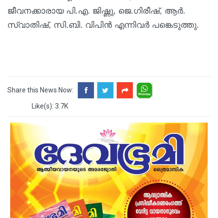
ജീവനക്കാരായ പി.എ. ജിഷ്ണു, ജെ.ഗിരീഷ്, ആർ.
സ്വാതിഷ്, സി.ബി. വിപിൻ എന്നിവർ പങ്കെടുത്തു.
Share this News Now:
Like(s): 3.7K