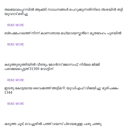
തലയോലപ്പറമ്പിൽ ആക്രി സാധനങ്ങൾ പെറുക്കുന്നതിനിടെ ട്രെയിൻ തട്ടി
യുവാവ് മരിച്ചു
READ MORE
ബ്രഹ്മമംഗലത്ത് നിന്ന് കാണാതായ മധ്യവയസ്കൻ്റെ മൃതദേഹം പുഴയിൽ
READ MORE
കടുത്തുരുത്തിയിൽ വീണ്ടും മോൻസ് ജോസഫ്; നിർമല ജിമ്മി
പരാജയപ്പെട്ടത് 31300 വോട്ടിന്
READ MORE
ഇടതു കോട്ടയായ വൈക്കത്ത് അട്ടിമറി: യുഡിഎഫ് വിജയിച്ചു; ഭൂരിപക്ഷം
1344
READ MORE
കടുത്ത ചൂട്; വെച്ചൂരിൽ പത്ത് വയസ് പ്രായമുള്ള പശു ചത്തു