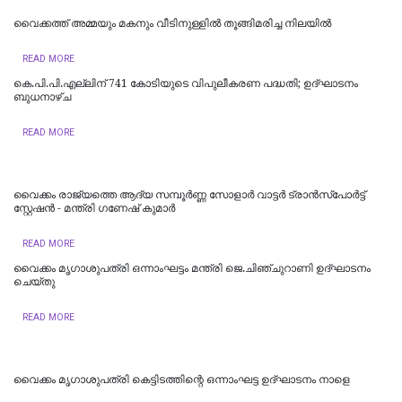
വൈക്കത്ത് അമ്മയും മകനും വീടിനുള്ളിൽ തൂങ്ങിമരിച്ച നിലയിൽ
READ MORE
കെ.പി.പി.എല്ലിന് 741 കോടിയുടെ വിപുലീകരണ പദ്ധതി; ഉദ്ഘാടനം
ബുധനാഴ്ച
READ MORE
വൈക്കം രാജ്യത്തെ ആദ്യ സമ്പൂർണ്ണ സോളാർ വാട്ടർ ട്രാൻസ്പോർട്ട്
സ്റ്റേഷൻ - മന്ത്രി ഗണേഷ് കുമാർ
READ MORE
വൈക്കം മൃഗാശുപത്രി ഒന്നാംഘട്ടം മന്ത്രി ജെ.ചിഞ്ചുറാണി ഉദ്ഘാടനം
ചെയ്തു
READ MORE
വൈക്കം മൃഗാശുപത്രി കെട്ടിടത്തിന്റെ ഒന്നാംഘട്ട ഉദ്ഘാടനം നാളെ