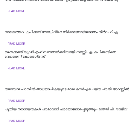
READ MORE
വാക്കേത്തറ- കപിക്കാട് റോഡിൻ്റെ നിർമാണോദ്ഘാടനം നിർവഹിച്ചു
READ MORE
വൈക്കത്ത് യുഡിഎഫ് സ്ഥാനാർത്ഥിയായി സണ്ണി എം കപിക്കാടിനെ
വേണ്ടെന്ന് കോൺ​ഗ്രസ്
READ MORE
തലയോലപറമ്പിൽ അധ്യാപികയുടെ മാല കവർച്ച ചെയ്ത പ്രതി അറസ്റ്റിൽ
READ MORE
പുതിയ സാധ്യതകൾ പരമാവധി പ്രയോജനപ്പെടുത്തും- മന്ത്രി പി. രാജീവ്
READ MORE