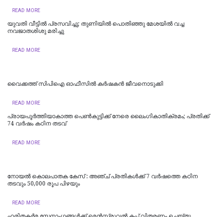
READ MORE
യുവതി വീട്ടിൽ പ്രസവിച്ചു; തുണിയിൽ പൊതിഞ്ഞു മേശയിൽ വച്ച
നവജാതശിശു മരിച്ചു
READ MORE
വൈക്കത്ത് സിപിഐ ഓഫീസിൽ കർഷകൻ ജീവനൊടുക്കി
READ MORE
പ്രായപൂർത്തിയാകാത്ത പെൺകുട്ടിക്ക് നേരെ ലൈംഗികാതിക്രമം; പ്രതിക്ക്
74 വർഷം കഠിന തടവ്
READ MORE
​നോയൽ കൊലപാതക കേസ് : അഞ്ച് പ്രതികൾക്ക് 7 വർഷത്തെ കഠിന
തടവും 50,000 രൂപ പിഴയും
READ MORE
ഹരിതകർമ സേനാംഗങ്ങൾക്ക് മെൻസ്ട്രുവൽ കപ്പ് വിതരണം ചെയ്തു