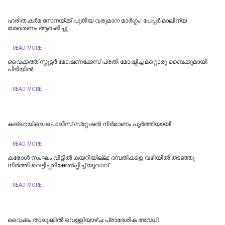
ഹരിത കർമ സേനയ്ക്ക് പുതിയ വരുമാന മാർഗ്ഗം: പേപ്പർ മാലിന്യ
ശേഖരണം ആരംഭിച്ചു
READ MORE
വൈക്കത്ത് സ്കൂട്ടർ മോഷണക്കേസ് പ്രതി മോഷ്ടിച്ച മറ്റൊരു ബൈക്കുമായി
പിടിയിൽ
READ MORE
കല്ലറയിലെ പൊലീസ് സ്‌റ്റേഷൻ നിർമാണം പൂർത്തിയായി
READ MORE
കരോൾ സംഘം വീട്ടിൽ കയറിയില്ല; ദമ്പതികളെ വഴിയില്‍ തടഞ്ഞു
നിര്‍ത്തി വെട്ടിപ്പരിക്കേല്‍പ്പിച്ച്‌ യുവാവ്
READ MORE
വൈക്കം താലൂക്കില്‍ വെള്ളിയാഴ്ച പ്രാദേശിക അവധി