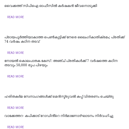
വൈക്കത്ത് സിപിഐ ഓഫീസിൽ കർഷകൻ ജീവനൊടുക്കി
READ MORE
പ്രായപൂർത്തിയാകാത്ത പെൺകുട്ടിക്ക് നേരെ ലൈംഗികാതിക്രമം; പ്രതിക്ക്
74 വർഷം കഠിന തടവ്
READ MORE
​നോയൽ കൊലപാതക കേസ് : അഞ്ച് പ്രതികൾക്ക് 7 വർഷത്തെ കഠിന
തടവും 50,000 രൂപ പിഴയും
READ MORE
ഹരിതകർമ സേനാംഗങ്ങൾക്ക് മെൻസ്ട്രുവൽ കപ്പ് വിതരണം ചെയ്തു
READ MORE
വാക്കേത്തറ- കപിക്കാട് റോഡിൻ്റെ നിർമാണോദ്ഘാടനം നിർവഹിച്ചു
READ MORE