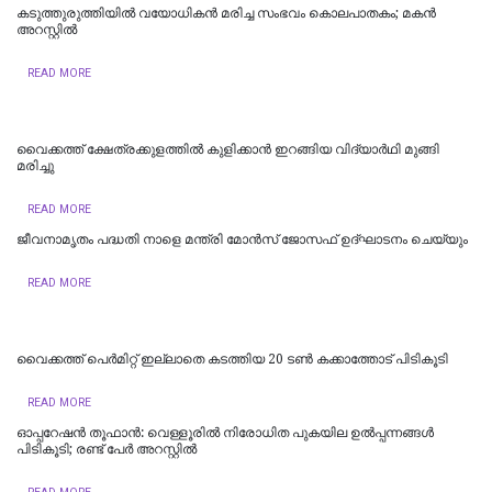
കടുത്തുരുത്തിയിൽ വയോധികന്‍ മരിച്ച സംഭവം കൊലപാതകം; മകന്‍
അറസ്റ്റില്‍
READ MORE
വൈക്കത്ത് ക്ഷേത്രക്കുളത്തിൽ കുളിക്കാൻ ഇറങ്ങിയ വിദ്യാർഥി മുങ്ങി
മരിച്ചു
READ MORE
ജീവനാമൃതം പദ്ധതി നാളെ മന്ത്രി മോന്‍സ് ജോസഫ് ഉദ്ഘാടനം ചെയ്യും
READ MORE
വൈക്കത്ത് പെർമിറ്റ് ഇല്ലാതെ കടത്തിയ 20 ടൺ കക്കാത്തോട് പിടികൂടി
READ MORE
ഓപ്പറേഷൻ തൂഫാൻ: വെള്ളൂരിൽ നിരോധിത പുകയില ഉൽപ്പന്നങ്ങൾ
പിടികൂടി; രണ്ട് പേർ അറസ്റ്റിൽ