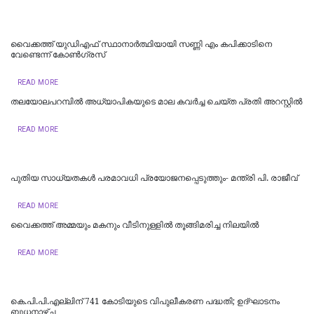
വൈക്കത്ത് യുഡിഎഫ് സ്ഥാനാർത്ഥിയായി സണ്ണി എം കപിക്കാടിനെ
വേണ്ടെന്ന് കോൺ​ഗ്രസ്
READ MORE
തലയോലപറമ്പിൽ അധ്യാപികയുടെ മാല കവർച്ച ചെയ്ത പ്രതി അറസ്റ്റിൽ
READ MORE
പുതിയ സാധ്യതകൾ പരമാവധി പ്രയോജനപ്പെടുത്തും- മന്ത്രി പി. രാജീവ്
READ MORE
വൈക്കത്ത് അമ്മയും മകനും വീടിനുള്ളിൽ തൂങ്ങിമരിച്ച നിലയിൽ
READ MORE
കെ.പി.പി.എല്ലിന് 741 കോടിയുടെ വിപുലീകരണ പദ്ധതി; ഉദ്ഘാടനം
ബുധനാഴ്ച