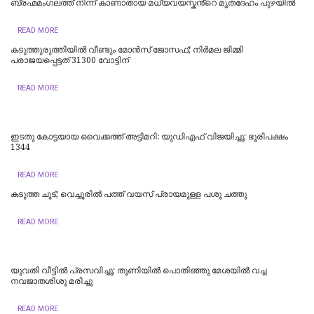
ബ്രഹ്മമംഗലത്ത് നിന്ന് കാണാതായ മധ്യവയസ്കൻ്റെ മൃതദേഹം പുഴയിൽ
READ MORE
കടുത്തുരുത്തിയിൽ വീണ്ടും മോൻസ് ജോസഫ്; നിർമല ജിമ്മി
പരാജയപ്പെട്ടത് 31300 വോട്ടിന്
READ MORE
ഇടതു കോട്ടയായ വൈക്കത്ത് അട്ടിമറി: യുഡിഎഫ് വിജയിച്ചു; ഭൂരിപക്ഷം
1344
READ MORE
കടുത്ത ചൂട്; വെച്ചൂരിൽ പത്ത് വയസ് പ്രായമുള്ള പശു ചത്തു
READ MORE
യുവതി വീട്ടിൽ പ്രസവിച്ചു; തുണിയിൽ പൊതിഞ്ഞു മേശയിൽ വച്ച
നവജാതശിശു മരിച്ചു
READ MORE