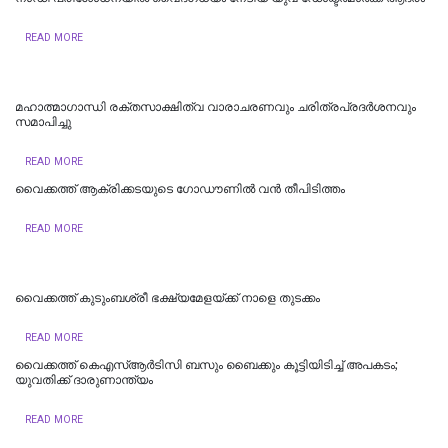
READ MORE
മഹാത്മാഗാന്ധി രക്തസാക്ഷിത്വ വാരാചരണവും ചരിത്രപ്രദർശനവും
സമാപിച്ചു
READ MORE
വൈക്കത്ത് ആക്രിക്കടയുടെ ഗോഡൗണിൽ വൻ തീപിടിത്തം
READ MORE
വൈക്കത്ത് കുടുംബശ്രീ ഭക്ഷ്യമേളയ്ക്ക് നാളെ തുടക്കം
READ MORE
വൈക്കത്ത് കെഎസ്ആർടിസി ബസും ബൈക്കും കൂട്ടിയിടിച്ച് അപകടം;
യുവതിക്ക് ദാരുണാന്ത്യം
READ MORE