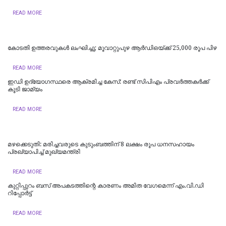
READ MORE
കോടതി ഉത്തരവുകൾ ലംഘിച്ചു; മൂവാറ്റുപുഴ ആർഡിഒയ്ക്ക് 25,000 രൂപ പിഴ
READ MORE
ഇഡി ഉദ്യോഗസ്ഥരെ ആക്രമിച്ച കേസ്: രണ്ട് സിപിഎം പ്രവർത്തകർക്ക്
കൂടി ജാമ്യം
READ MORE
മഴക്കെടുതി: മരിച്ചവരുടെ കുടുംബത്തിന് 8 ലക്ഷം രൂപ ധനസഹായം
പ്രഖ്യാപിച്ച് മുഖ്യമന്ത്രി
READ MORE
കുറ്റിപ്പുറം ബസ് അപകടത്തിന്റെ കാരണം അമിത വേഗമെന്ന് എം.വി.ഡി
റിപ്പോര്‍ട്ട്
READ MORE