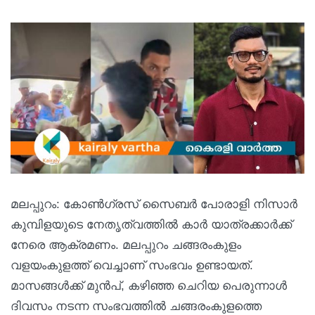
മലപ്പുറം: കോൺഗ്രസ് സൈബർ പോരാളി നിസാർ
കുമ്പിളയുടെ നേതൃത്വത്തിൽ കാർ യാത്രക്കാർക്ക്
നേരെ ആക്രമണം. മലപ്പുറം ചങ്ങരംകുളം
വളയംകുളത്ത് വെച്ചാണ് സംഭവം ഉണ്ടായത്.
മാസങ്ങൾക്ക് മുൻപ്, കഴിഞ്ഞ ചെറിയ പെരുന്നാൾ
ദിവസം നടന്ന സംഭവത്തിൽ ചങ്ങരംകുളത്തെ