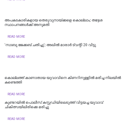
അപകടകാരികളായ തെരുവുനായ്ക്കളെ കൊല്ലാം; തദ്ദേശ
സ്ഥാപനങ്ങൾക്ക് അനുമതി
READ MORE
'സാബു ജേക്കബ് ചതിച്ചു'; അഖിൽ മാരാർ ട്വന്റി 20 വിട്ടു
READ MORE
കൊല്ലത്ത് കാണാതായ യുവാവിനെ കിണറിനുള്ളിൽ മരിച്ച നിലയിൽ
കണ്ടെത്തി
READ MORE
കുണ്ടറയിൽ പൊലീസ് കസ്റ്റഡിയിലെടുത്ത് വിട്ടയച്ച യുവാവ്
ചികിത്സയിലിരിക്കെ മരിച്ചു
READ MORE