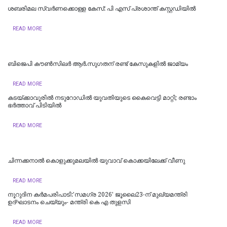
ശബരിമല സ്വര്‍ണക്കൊള്ള കേസ്: പി എസ് പ്രശാന്ത് കസ്റ്റഡിയില്‍
READ MORE
ബിജെപി കൗണ്‍സിലര്‍ ആര്‍.സുഗതന് രണ്ട് കേസുകളില്‍ ജാമ്യം
READ MORE
കടയ്ക്കാവൂരിൽ നടുറോഡില്‍ യുവതിയുടെ കൈവെട്ടി മാറ്റി; രണ്ടാം
ഭര്‍ത്താവ് പിടിയിൽ
READ MORE
ചിന്നക്കനാൽ കൊളുക്കുമലയില്‍ യുവാവ് കൊക്കയിലേക്ക് വീണു
READ MORE
നൂറുദിന കർമപരിപാടി:'സമഗ്ര 2026' ജൂലൈ23-ന് മുഖ്യമന്ത്രി
ഉദ്ഘാടനം ചെയ്യും- മന്ത്രി കെ എ തുളസി
READ MORE