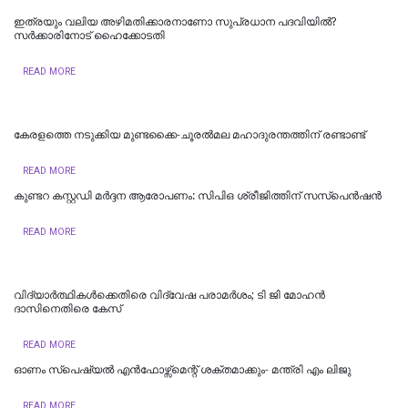
ഇത്രയും വലിയ അഴിമതിക്കാരനാണോ സുപ്രധാന പദവിയിൽ?
സർക്കാരിനോട് ഹൈക്കോടതി
READ MORE
കേരളത്തെ നടുക്കിയ മുണ്ടക്കൈ-ചൂരല്‍മല മഹാദുരന്തത്തിന് രണ്ടാണ്ട്
READ MORE
കുണ്ടറ കസ്റ്റഡി മര്‍ദ്ദന ആരോപണം: സിപിഒ ശ്രീജിത്തിന് സസ്‌പെന്‍ഷന്‍
READ MORE
വിദ്യാര്‍ത്ഥികള്‍ക്കെതിരെ വിദ്വേഷ പരാമര്‍ശം; ടി ജി മോഹന്‍
ദാസിനെതിരെ കേസ്
READ MORE
ഓണം സ്‌പെഷ്യൽ എൻഫോഴ്സ്മെന്റ് ശക്തമാക്കും- മന്ത്രി എം ലിജു
READ MORE