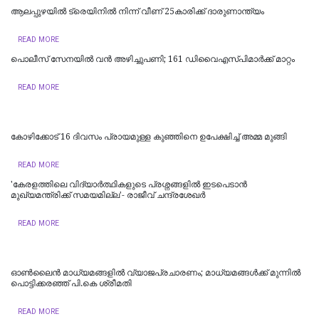
ആലപ്പുഴയിൽ ട്രെയിനില്‍ നിന്ന് വീണ് 25കാരിക്ക് ദാരുണാന്ത്യം
READ MORE
പൊലീസ് സേനയിൽ വൻ അഴിച്ചുപണി; 161 ഡിവൈഎസ്പിമാര്‍ക്ക് മാറ്റം
READ MORE
കോഴിക്കോട് 16 ​ദിവസം പ്രായമുള്ള കുഞ്ഞിനെ ഉപേക്ഷിച്ച് അമ്മ മുങ്ങി
READ MORE
'കേരളത്തിലെ വിദ്യാർത്ഥികളുടെ പ്രശ്നങ്ങളിൽ ഇടപെടാൻ
മുഖ്യമന്ത്രിക്ക് സമയമില്ല'- രാജീവ് ചന്ദ്രശേഖർ
READ MORE
ഓൺലൈൻ മാധ്യമങ്ങളിൽ വ്യാജപ്രചാരണം; മാധ്യമങ്ങൾക്ക് മുന്നിൽ
പൊട്ടിക്കരഞ്ഞ് പി.കെ ശ്രീമതി
READ MORE