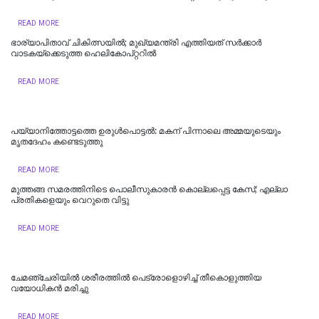
READ MORE
ഭാര്യാപിതാവ് ചികിത്സയിൽ; മുഖ്യമന്ത്രി എത്തിയത് സര്‍ക്കാര്‍
വാടകയ്‌ക്കെടുത്ത ഹെലികോപ്റ്ററില്‍
READ MORE
പയ്യാനിത്തോട്ടത്തെ ഉരുൾപൊട്ടൽ: മകന് പിന്നാലെ അമ്മയുടെയും
മൃതദേഹം കണ്ടെടുത്തു
READ MORE
മുത്തങ്ങ സമരത്തിനിടെ പൊലീസുകാരൻ കൊല്ലപ്പെട്ട കേസ്; എല്ലാ
പ്രതികളെയും വെറുതെ വിട്ടു
READ MORE
ചേമഞ്ചേരിയില്‍ ശരീരത്തില്‍ പെട്രോളൊഴിച്ച് തീകൊളുത്തിയ
വയോധികന്‍ മരിച്ചു
READ MORE