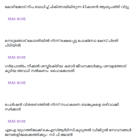
കോഴിക്കോട് നിപ ബാധിച്ച് ചികിത്സയിലിരുന്ന 43കാരന്‍ ആശുപത്രി വിട്ടു
READ MORE
നെടുമങ്ങാട് കോടതിയില്‍ നിന്ന് രക്ഷപ്പെട്ട പോക്‌സോ കേസ് പ്രതി
പിടിയില്‍
READ MORE
ഗർഭപാത്രം നീക്കൽ ശസ്ത്രക്രിയ: കരാർ ജീവനക്കാർക്കും ശമ്പളത്തോട്
കൂടിയ അവധി നൽകണം- ഹൈക്കോടതി
READ MORE
പെൻഷൻ വിതരണത്തിൽ നിന്ന് സഹകരണ ബാങ്കുകളെ ഒഴിവാക്കി
സർക്കാർ
READ MORE
എഐ യുഗത്തിലേക്ക് കെഎസ്ആർടിസി:കൂടുതൽ ഡിജിറ്റൽ സേവനങ്ങൾ
ജനങ്ങളിലേക്കെത്തിക്കും– സി പി ജോൺ