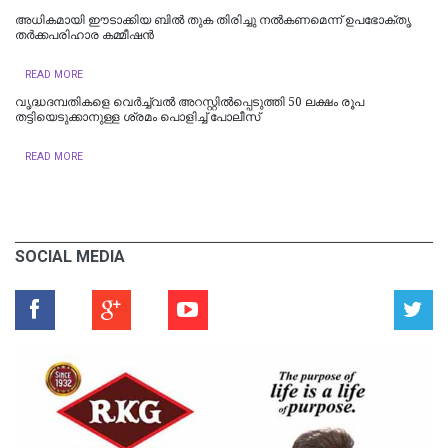
അധികമായി ഈടാക്കിയ ബിൽ തുക തിരിച്ചു നൽകണമെന്ന് ഉപഭോക്തൃ
തർക്കപരിഹാര കമ്മീഷൻ
READ MORE
വൃദ്ധദമ്പതികളെ വെർച്ച്വൽ അറസ്റ്റിൽപ്പെടുത്തി 50 ലക്ഷം രൂപ
തട്ടിയെടുക്കാനുള്ള ശ്രമം പൊളിച്ച് പോലീസ്
READ MORE
SOCIAL MEDIA