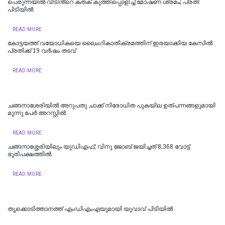
പെരുന്നയിൽ വീടിൻ്റെ കതക് കുത്തിപ്പൊളിച്ച് മോഷണ ശ്രമം; പ്രതി
പിടിയിൽ
READ MORE
കോട്ടയത്ത്‌ വയോധികയെ ലൈംഗികാതിക്രമത്തിന് ഇരയാക്കിയ കേസിൽ
പ്രതിക്ക് 19 വർഷം തടവ്
READ MORE
ച​ങ്ങ​നാ​ശേ​രി​യി​ല്‍ അ​റു​പ​തു ചാ​ക്ക് നി​രോ​ധി​ത പു​ക​യി​ല ഉ​ത്പ​ന്ന​ങ്ങ​ളുമായി
മൂന്നു പേ​ർ അ​റ​സ്റ്റി​ൽ
READ MORE
ചങ്ങനാശ്ശേരിയിലും യുഡിഎഫ്; വിനു ജോബ് ജയിച്ചത് 8,368 വോട്ട്
ഭൂരിപക്ഷത്തില്‍
READ MORE
തൃക്കൊടിത്താനത്ത് എംഡിഎംഎയുമായി യുവാവ് പിടിയിൽ