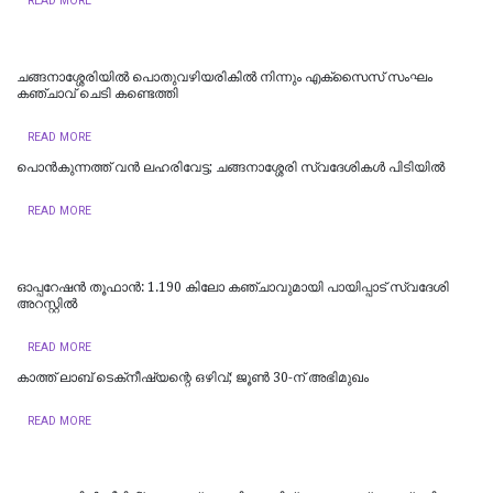
READ MORE
ചങ്ങനാശ്ശേരിയിൽ പൊതുവഴിയരികിൽ നിന്നും എക്സൈസ് സംഘം
കഞ്ചാവ് ചെടി കണ്ടെത്തി
READ MORE
പൊൻകുന്നത്ത് വൻ ലഹരിവേട്ട; ചങ്ങനാശ്ശേരി സ്വദേശികൾ പിടിയിൽ
READ MORE
ഓപ്പറേഷൻ തൂഫാൻ: 1.190 കിലോ കഞ്ചാവുമായി പായിപ്പാട് സ്വദേശി
അറസ്റ്റിൽ
READ MORE
കാത്ത് ലാബ് ടെക്‌നീഷ്യന്റെ ഒഴിവ്; ജൂണ്‍ 30-ന് അഭിമുഖം
READ MORE