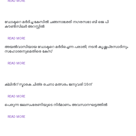
READ MORE
ഡോക്ടറെ മർദിച്ച കേസിൽ ചങ്ങനാശേരി നഗരസഭാ ബി ജെ പി
കൗൺസിലർ അറസ്റ്റിൽ
READ MORE
അയല്‍വാസിയായ ഡോക്ടറെ മർദിച്ചെന്ന പരാതി; നടൻ കൃഷ്ണപ്രസാദിനും
സഹോദരനുമെതിരെ കേസ്
READ MORE
ക്ലിന്‍റ് സ്മാരക ചിത്ര രചനാ മത്സരം ജനുവരി 10ന്
READ MORE
പെരുന്ന ജലസംഭരണിയുടെ നിര്‍മാണം അവസാനഘട്ടത്തില്‍
READ MORE