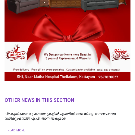
OTHER NEWS IN THIS SECTION
പ്രകൃതിക്ഷോഭം; ക്യാമ്പുകളിൽ എത്തിയില്ലെങ്കിലും ധനസഹായം
നൽകും-മന്ത്രി എ.പി. അനിൽകുമാർ
READ MORE