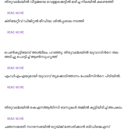
തിരുവല്ലയില്‍ വീട്ടമ്മയെ വെള്ളക്കെട്ടിൽ മരിച്ച നിലയിൽ കണ്ടെത്തി
READ MORE
ക്രിയേറ്റീവ് ഡിജിറ്റല്‍ മീഡിയ; ശില്‍പ്പശാല നടത്തി
READ MORE
പെൺകുട്ടിയോട് അശ്ലീലം പറഞ്ഞു; തിരുവല്ലയിൽ യുവാവിന്‍റെ തല
അടിച്ചു പൊട്ടിച്ച് ആൺസുഹൃത്ത്
READ MORE
എംഡിഎംഎയുമായി യുവാവ് തൃക്കൊടിത്താനം പോലീസിന്‍റെ പിടിയിൽ.
READ MORE
തിരുവല്ലയിൽ കെഎസ്ആർടിസി ബസുകൾ തമ്മിൽ കൂട്ടിയിടിച്ച് അപകടം
READ MORE
ചങ്ങനാശേരി നഗരസഭയിൽ ഒറ്റയ്ക്ക് മത്സരിക്കാൻ ബിഡിജെഎസ്