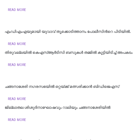
READ MORE
എംഡിഎംഎയുമായി യുവാവ് തൃക്കൊടിത്താനം പോലീസിന്‍റെ പിടിയിൽ.
READ MORE
തിരുവല്ലയിൽ കെഎസ്ആർടിസി ബസുകൾ തമ്മിൽ കൂട്ടിയിടിച്ച് അപകടം
READ MORE
ചങ്ങനാശേരി നഗരസഭയിൽ ഒറ്റയ്ക്ക് മത്സരിക്കാൻ ബിഡിജെഎസ്
READ MORE
ജില്ലാതല ശിശുദിനാഘോഷവും റാലിയും ചങ്ങനാശേരിയില്‍
READ MORE