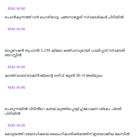
READ MORE
പൊൻകുന്നത്ത് വൻ ലഹരിവേട്ട; ചങ്ങനാശ്ശേരി സ്വദേശികൾ പിടിയിൽ
READ MORE
ഓപ്പറേഷൻ തൂഫാൻ: 1.190 കിലോ കഞ്ചാവുമായി പായിപ്പാട് സ്വദേശി
അറസ്റ്റിൽ
READ MORE
കാത്ത് ലാബ് ടെക്‌നീഷ്യന്റെ ഒഴിവ്; ജൂണ്‍ 30-ന് അഭിമുഖം
READ MORE
പെരുന്നയിൽ വീടിൻ്റെ കതക് കുത്തിപ്പൊളിച്ച് മോഷണ ശ്രമം; പ്രതി
പിടിയിൽ
READ MORE
കോട്ടയത്ത്‌ വയോധികയെ ലൈംഗികാതിക്രമത്തിന് ഇരയാക്കിയ കേസിൽ