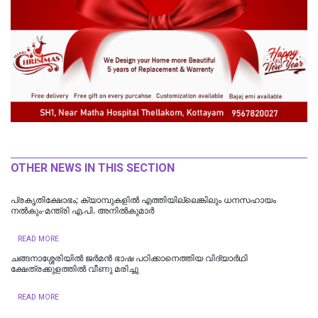
OTHER NEWS IN THIS SECTION
പ്രകൃതിക്ഷോഭം; ക്യാമ്പുകളിൽ എത്തിയില്ലെങ്കിലും ധനസഹായം
നൽകും-മന്ത്രി എ.പി. അനിൽകുമാർ
READ MORE
ചങ്ങനാശ്ശേരിയിൽ ജർമൻ ഭാഷ പഠിക്കാനെത്തിയ വിദ്യാർഥി
ക്ഷേത്രക്കുളത്തിൽ വീണു മരിച്ചു
READ MORE