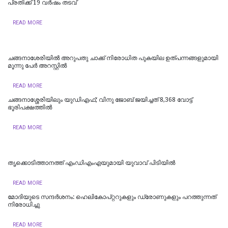
പ്രതിക്ക് 19 വർഷം തടവ്
READ MORE
ച​ങ്ങ​നാ​ശേ​രി​യി​ല്‍ അ​റു​പ​തു ചാ​ക്ക് നി​രോ​ധി​ത പു​ക​യി​ല ഉ​ത്പ​ന്ന​ങ്ങ​ളുമായി
മൂന്നു പേ​ർ അ​റ​സ്റ്റി​ൽ
READ MORE
ചങ്ങനാശ്ശേരിയിലും യുഡിഎഫ്; വിനു ജോബ് ജയിച്ചത് 8,368 വോട്ട്
ഭൂരിപക്ഷത്തില്‍
READ MORE
തൃക്കൊടിത്താനത്ത് എംഡിഎംഎയുമായി യുവാവ് പിടിയിൽ
READ MORE
മോദിയുടെ സന്ദർശനം: ഹെലികോപ്റ്ററുകളും ഡ്രോണുകളും പറത്തുന്നത്
നിരോധിച്ചു
READ MORE