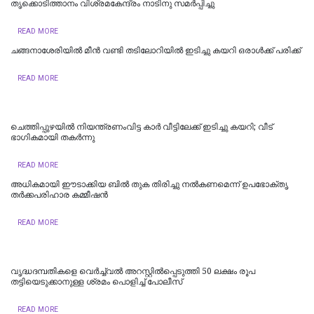
തൃക്കൊടിത്താനം വിശ്രമകേന്ദ്രം നാടിനു സമർപ്പിച്ചു
READ MORE
ചങ്ങനാശേരിയില്‍ മീന്‍ വണ്ടി തടിലോറിയില്‍ ഇടിച്ചു കയറി ഒരാള്‍ക്ക് പരിക്ക്
READ MORE
ചെത്തിപ്പുഴയിൽ നിയന്ത്രണംവിട്ട കാർ വീട്ടിലേക്ക് ഇടിച്ചു കയറി; വീട്
ഭാഗികമായി തകർന്നു
READ MORE
അധികമായി ഈടാക്കിയ ബിൽ തുക തിരിച്ചു നൽകണമെന്ന് ഉപഭോക്തൃ
തർക്കപരിഹാര കമ്മീഷൻ
READ MORE
വൃദ്ധദമ്പതികളെ വെർച്ച്വൽ അറസ്റ്റിൽപ്പെടുത്തി 50 ലക്ഷം രൂപ
തട്ടിയെടുക്കാനുള്ള ശ്രമം പൊളിച്ച് പോലീസ്
READ MORE