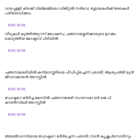
വാഴപ്പള്ളി കിഴക്ക് വില്ലേജിലെ ഡിജിറ്റൽ സർവെ; ഭൂഉടമകൾക്ക് രേഖകൾ
പരിശോധിക്കാം
READ MORE
വീടുകൾ കുത്തിത്തുറന്ന് മോഷണം; ചങ്ങനാശ്ശേരിക്കാരുടെ ഉറക്കം
കെടുത്തിയ മോഷ്ടാവ് പിടിയിൽ
READ MORE
ചങ്ങനാശേരിയില്‍ കന്യാസ്ത്രീയെ പീഡിപ്പിച്ചെന്ന് പരാതി; ആശുപത്രി മുൻ
ജീവനക്കാരൻ അറസ്റ്റിൽ
READ MORE
ഡോക്ടറെ മർദിച്ച കേസിൽ ചങ്ങനാശേരി നഗരസഭാ ബി ജെ പി
കൗൺസിലർ അറസ്റ്റിൽ
READ MORE
അയല്‍വാസിയായ ഡോക്ടറെ മർദിച്ചെന്ന പരാതി; നടൻ കൃഷ്ണപ്രസാദിനും