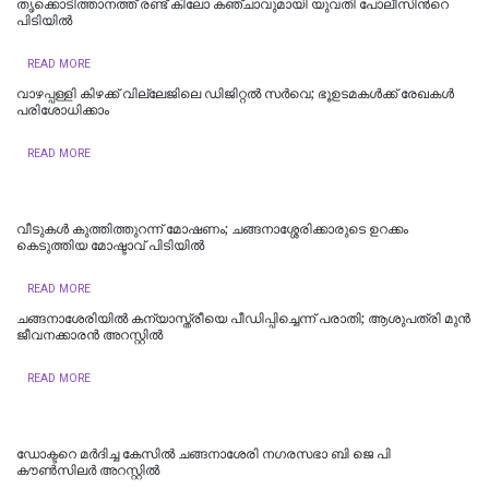
തൃക്കൊടിത്താനത്ത് രണ്ട് കിലോ കഞ്ചാവുമായി യുവതി പോലീസിന്‍റെ
പിടിയിൽ
READ MORE
വാഴപ്പള്ളി കിഴക്ക് വില്ലേജിലെ ഡിജിറ്റൽ സർവെ; ഭൂഉടമകൾക്ക് രേഖകൾ
പരിശോധിക്കാം
READ MORE
വീടുകൾ കുത്തിത്തുറന്ന് മോഷണം; ചങ്ങനാശ്ശേരിക്കാരുടെ ഉറക്കം
കെടുത്തിയ മോഷ്ടാവ് പിടിയിൽ
READ MORE
ചങ്ങനാശേരിയില്‍ കന്യാസ്ത്രീയെ പീഡിപ്പിച്ചെന്ന് പരാതി; ആശുപത്രി മുൻ
ജീവനക്കാരൻ അറസ്റ്റിൽ
READ MORE
ഡോക്ടറെ മർദിച്ച കേസിൽ ചങ്ങനാശേരി നഗരസഭാ ബി ജെ പി
കൗൺസിലർ അറസ്റ്റിൽ