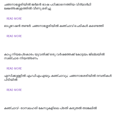
ചങ്ങനാശ്ശേരിയിൽ ജർമൻ ഭാഷ പഠിക്കാനെത്തിയ വിദ്യാർഥി
ക്ഷേത്രക്കുളത്തിൽ വീണു മരിച്ചു
READ MORE
ഓപ്പറേഷൻ തണ്ടർ: ചങ്ങനാശ്ശേരിയിൽ കഞ്ചാവ് ചെടികൾ കണ്ടെത്തി
READ MORE
കാപ്പ നിയമപ്രകാരം യുവതിക്ക് ഒരു വർഷത്തേക്ക് കോട്ടയം ജില്ലയിൽ
സഞ്ചാര നിയന്ത്രണം
READ MORE
എസിക്കുള്ളിൽ എംഡിഎംഎയും കഞ്ചാവും; ചങ്ങനാശേരിയിൽ ദമ്പതികൾ
പിടിയിൽ
READ MORE
കഞ്ചാവ്– രാസലഹരി കേസുകളിലെ പ്രതി കരുതൽ തടങ്കലിൽ