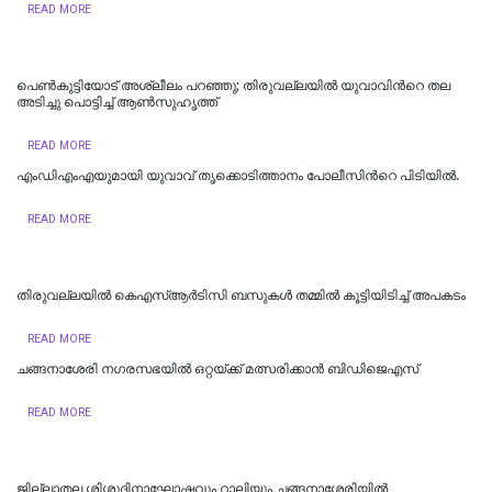
READ MORE
പെൺകുട്ടിയോട് അശ്ലീലം പറഞ്ഞു; തിരുവല്ലയിൽ യുവാവിന്‍റെ തല
അടിച്ചു പൊട്ടിച്ച് ആൺസുഹൃത്ത്
READ MORE
എംഡിഎംഎയുമായി യുവാവ് തൃക്കൊടിത്താനം പോലീസിന്‍റെ പിടിയിൽ.
READ MORE
തിരുവല്ലയിൽ കെഎസ്ആർടിസി ബസുകൾ തമ്മിൽ കൂട്ടിയിടിച്ച് അപകടം
READ MORE
ചങ്ങനാശേരി നഗരസഭയിൽ ഒറ്റയ്ക്ക് മത്സരിക്കാൻ ബിഡിജെഎസ്
READ MORE
ജില്ലാതല ശിശുദിനാഘോഷവും റാലിയും ചങ്ങനാശേരിയില്‍