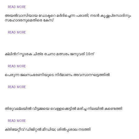
READ MORE
അയല്‍വാസിയായ ഡോക്ടറെ മർദിച്ചെന്ന പരാതി; നടൻ കൃഷ്ണപ്രസാദിനും
സഹോദരനുമെതിരെ കേസ്
READ MORE
ക്ലിന്‍റ് സ്മാരക ചിത്ര രചനാ മത്സരം ജനുവരി 10ന്
READ MORE
പെരുന്ന ജലസംഭരണിയുടെ നിര്‍മാണം അവസാനഘട്ടത്തില്‍
READ MORE
തിരുവല്ലയില്‍ വീട്ടമ്മയെ വെള്ളക്കെട്ടിൽ മരിച്ച നിലയിൽ കണ്ടെത്തി
READ MORE
ക്രിയേറ്റീവ് ഡിജിറ്റല്‍ മീഡിയ; ശില്‍പ്പശാല നടത്തി