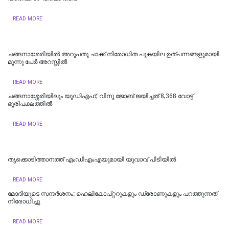
READ MORE
ച​ങ്ങ​നാ​ശേ​രി​യി​ല്‍ അ​റു​പ​തു ചാ​ക്ക് നി​രോ​ധി​ത പു​ക​യി​ല ഉ​ത്പ​ന്ന​ങ്ങ​ളുമായി
മൂന്നു പേ​ർ അ​റ​സ്റ്റി​ൽ
READ MORE
ചങ്ങനാശ്ശേരിയിലും യുഡിഎഫ്; വിനു ജോബ് ജയിച്ചത് 8,368 വോട്ട്
ഭൂരിപക്ഷത്തില്‍
READ MORE
തൃക്കൊടിത്താനത്ത് എംഡിഎംഎയുമായി യുവാവ് പിടിയിൽ
READ MORE
മോദിയുടെ സന്ദർശനം: ഹെലികോപ്റ്ററുകളും ഡ്രോണുകളും പറത്തുന്നത്
നിരോധിച്ചു
READ MORE