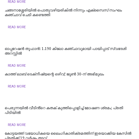
READ MORE
ചങ്ങനാശ്ശേരിയിൽ പൊതുവഴിയരികിൽ നിന്നും എക്സൈസ് സംഘം
കഞ്ചാവ് ചെടി കണ്ടെത്തി
READ MORE
ഓപ്പറേഷൻ തൂഫാൻ: 1.190 കിലോ കഞ്ചാവുമായി പായിപ്പാട് സ്വദേശി
അറസ്റ്റിൽ
READ MORE
കാത്ത് ലാബ് ടെക്‌നീഷ്യന്റെ ഒഴിവ്; ജൂണ്‍ 30-ന് അഭിമുഖം
READ MORE
പെരുന്നയിൽ വീടിൻ്റെ കതക് കുത്തിപ്പൊളിച്ച് മോഷണ ശ്രമം; പ്രതി
പിടിയിൽ
READ MORE
കോട്ടയത്ത്‌ വയോധികയെ ലൈംഗികാതിക്രമത്തിന് ഇരയാക്കിയ കേസിൽ
പ്രതിക്ക് 19 വർഷം തടവ്