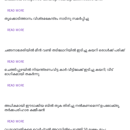
READ MORE
തൃക്കൊടിത്താനം വിശ്രമകേന്ദ്രം നാടിനു സമർപ്പിച്ചു
READ MORE
ചങ്ങനാശേരിയില്‍ മീന്‍ വണ്ടി തടിലോറിയില്‍ ഇടിച്ചു കയറി ഒരാള്‍ക്ക് പരിക്ക്
READ MORE
ചെത്തിപ്പുഴയിൽ നിയന്ത്രണംവിട്ട കാർ വീട്ടിലേക്ക് ഇടിച്ചു കയറി; വീട്
ഭാഗികമായി തകർന്നു
READ MORE
അധികമായി ഈടാക്കിയ ബിൽ തുക തിരിച്ചു നൽകണമെന്ന് ഉപഭോക്തൃ
തർക്കപരിഹാര കമ്മീഷൻ
READ MORE
വൃദ്ധദമ്പതികളെ വെർച്ച്വൽ അറസ്റ്റിൽപ്പെടുത്തി 50 ലക്ഷം രൂപ