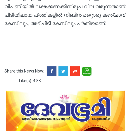
വിപണിയിൽ ലക്ഷക്കണക്കിന് രൂപ വില വരുന്നതാണ്.
പിടിയിലായ പ്രതികളിൽ നിബിൻ മറ്റൊരു കഞ്ചാവ്
കേസിലും, അടിപിടി കേസിലും പ്രതിയാണ്.
Share this News Now:
Like(s): 4.8K