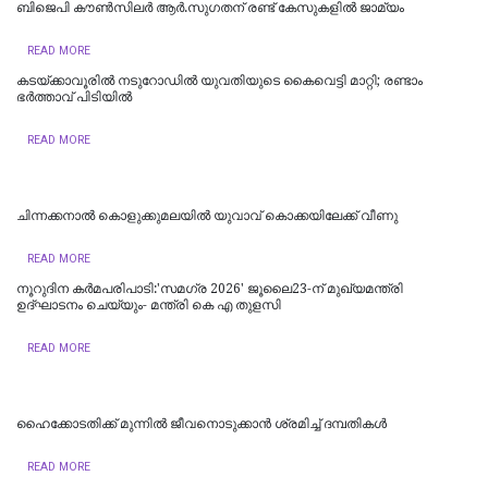
ബിജെപി കൗണ്‍സിലര്‍ ആര്‍.സുഗതന് രണ്ട് കേസുകളില്‍ ജാമ്യം
READ MORE
കടയ്ക്കാവൂരിൽ നടുറോഡില്‍ യുവതിയുടെ കൈവെട്ടി മാറ്റി; രണ്ടാം
ഭര്‍ത്താവ് പിടിയിൽ
READ MORE
ചിന്നക്കനാൽ കൊളുക്കുമലയില്‍ യുവാവ് കൊക്കയിലേക്ക് വീണു
READ MORE
നൂറുദിന കർമപരിപാടി:'സമഗ്ര 2026' ജൂലൈ23-ന് മുഖ്യമന്ത്രി
ഉദ്ഘാടനം ചെയ്യും- മന്ത്രി കെ എ തുളസി
READ MORE
ഹൈക്കോടതിക്ക് മുന്നില്‍ ജീവനൊടുക്കാന്‍ ശ്രമിച്ച് ദമ്പതികള്‍
READ MORE