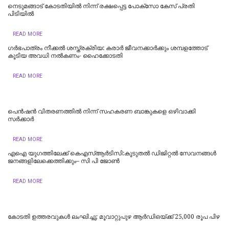
നെടുമങ്ങാട് കോടതിയില്‍ നിന്ന് രക്ഷപ്പെട്ട പോക്‌സോ കേസ് പ്രതി
പിടിയില്‍
READ MORE
ഗർഭപാത്രം നീക്കൽ ശസ്ത്രക്രിയ: കരാർ ജീവനക്കാർക്കും ശമ്പളത്തോട്
കൂടിയ അവധി നൽകണം- ഹൈക്കോടതി
READ MORE
പെൻഷൻ വിതരണത്തിൽ നിന്ന് സഹകരണ ബാങ്കുകളെ ഒഴിവാക്കി
സർക്കാർ
READ MORE
എഐ യുഗത്തിലേക്ക് കെഎസ്ആർടിസി:കൂടുതൽ ഡിജിറ്റൽ സേവനങ്ങൾ
ജനങ്ങളിലേക്കെത്തിക്കും– സി പി ജോൺ
READ MORE
കോടതി ഉത്തരവുകൾ ലംഘിച്ചു; മൂവാറ്റുപുഴ ആർഡിഒയ്ക്ക് 25,000 രൂപ പിഴ