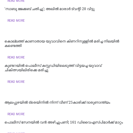
READ MORE
'സാബു ജേക്കബ് ചതിച്ചു'; അഖിൽ മാരാർ ട്വന്റി 20 വിട്ടു
READ MORE
കൊല്ലത്ത് കാണാതായ യുവാവിനെ കിണറിനുള്ളിൽ മരിച്ച നിലയിൽ
കണ്ടെത്തി
READ MORE
കുണ്ടറയിൽ പൊലീസ് കസ്റ്റഡിയിലെടുത്ത് വിട്ടയച്ച യുവാവ്
ചികിത്സയിലിരിക്കെ മരിച്ചു
READ MORE
ആലപ്പുഴയിൽ ട്രെയിനില്‍ നിന്ന് വീണ് 25കാരിക്ക് ദാരുണാന്ത്യം
READ MORE
പൊലീസ് സേനയിൽ വൻ അഴിച്ചുപണി; 161 ഡിവൈഎസ്പിമാര്‍ക്ക് മാറ്റം