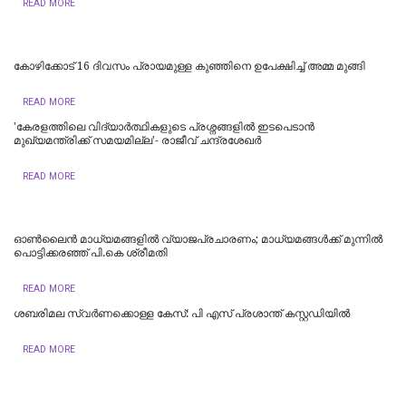
READ MORE
കോഴിക്കോട് 16 ​ദിവസം പ്രായമുള്ള കുഞ്ഞിനെ ഉപേക്ഷിച്ച് അമ്മ മുങ്ങി
READ MORE
'കേരളത്തിലെ വിദ്യാർത്ഥികളുടെ പ്രശ്നങ്ങളിൽ ഇടപെടാൻ
മുഖ്യമന്ത്രിക്ക് സമയമില്ല'- രാജീവ് ചന്ദ്രശേഖർ
READ MORE
ഓൺലൈൻ മാധ്യമങ്ങളിൽ വ്യാജപ്രചാരണം; മാധ്യമങ്ങൾക്ക് മുന്നിൽ
പൊട്ടിക്കരഞ്ഞ് പി.കെ ശ്രീമതി
READ MORE
ശബരിമല സ്വര്‍ണക്കൊള്ള കേസ്: പി എസ് പ്രശാന്ത് കസ്റ്റഡിയില്‍
READ MORE