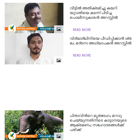
വീട്ടിൽ അതിക്രമിച്ചു കയറി
യുവതിയെ കടന്ന് പിടിച്ച
പൊലീസുകാരൻ അറസ്റ്റിൽ
READ MORE
വി​ദ്യാ​ർ​ഥി​നി​യെ പീ​ഡി​പ്പി​ക്കാ​ൻ ശ്ര​
മം; മ​ദ്ര​സ അ​ധ്യാ​പ​ക​ൻ അ​റ​സ്റ്റി​ൽ
READ MORE
പിതാവിന്‍റെ മൃതദേഹം മറവു
ചെയ്യുന്നതിനിടെ കാട്ടാനയുടെ
ആക്രമണം; സഹോദരങ്ങൾക്ക്
പരിക്ക്