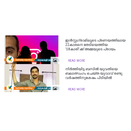
ഇൻസ്റ്റഗ്രാമിലൂടെ പ്രണയത്തിലായ
22കാരനെ തേടിയെത്തിയ
'18കാരി'ക്ക് അമ്മയുടെ പ്രായം
READ MORE
നിർത്തിയിട്ട ബസിൽ യുവതിയെ
ബലാത്സംഗം ചെയ്ത യുവാവ് രണ്ടു
വർഷത്തിനുശേഷം പിടിയിൽ
READ MORE