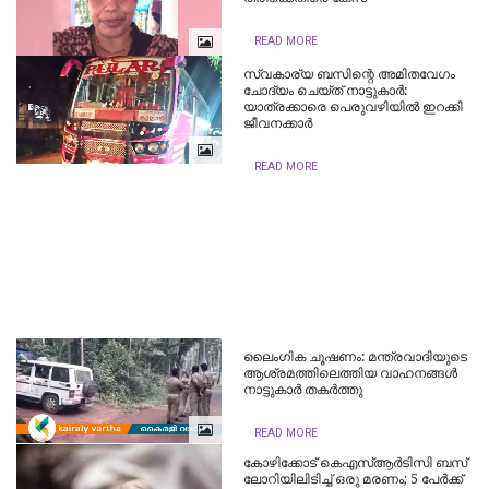
READ MORE
സ്വകാര്യ ബസിന്റെ അമിതവേഗം
ചോദ്യം ചെയ്ത് നാട്ടുകാർ:
യാത്രക്കാരെ പെരുവഴിയിൽ ഇറക്കി
ജീവനക്കാർ
READ MORE
ലൈംഗിക ചൂഷണം: മന്ത്രവാദിയുടെ
ആശ്രമത്തിലെത്തിയ വാഹനങ്ങൾ
നാട്ടുകാർ തകർത്തു
READ MORE
കോ​ഴി​ക്കോ​ട് കെ​എ​സ്ആ​ര്‍​ടി​സി ബ​സ്
ലോ​റി​യി​ലി​ടി​ച്ച് ഒ​രു മരണം; 5 പേർക്ക്