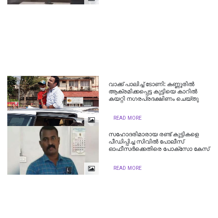
വാക്ക് പാലിച്ച് ടോണി: കണ്ണൂരിൽ
ആക്രമിക്കപ്പെട്ട കുട്ടിയെ കാറിൽ
കയറ്റി നഗരപ്രദക്ഷിണം ചെയ്തു
READ MORE
സഹോദരിമാരായ രണ്ട് കുട്ടികളെ
പീഡിപ്പിച്ച സിവിൽ പോലീസ്
ഓഫീസർക്കെതിരെ പോക്സോ കേസ്
READ MORE