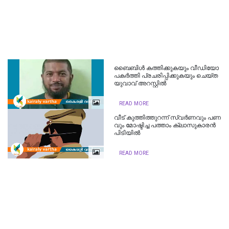
ബൈ​ബി​ൾ ക​ത്തി​ക്കു​ക​യും വീ​ഡി​യോ
പ​ക​ർ​ത്തി പ്ര​ച​രി​പ്പി​ക്കു​ക​യും ചെ​യ്ത
യു​വാ​വ് അ​റ​സ്റ്റി​ൽ
READ MORE
വീ​ട് കു​ത്തി​ത്തു​റ​ന്ന് സ്വ​ര്‍​ണ​വും പ​ണ​
വും മോ​ഷ്ടി​ച്ച പ​ത്താം ക്ലാ​സു​കാ​ര​ന്‍
പി​ടി​യി​ല്‍
READ MORE