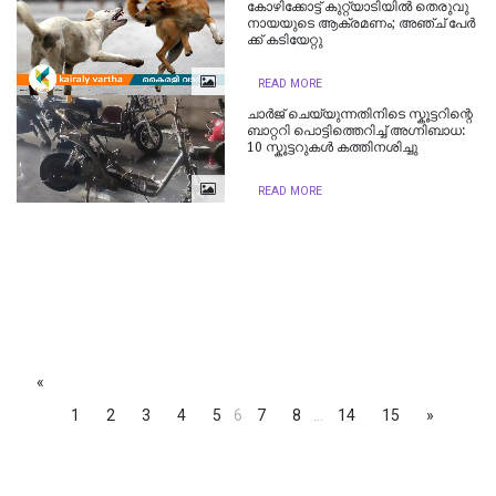
കോ​ഴി​ക്കോ​ട്ട് കുറ്റ്യാടിയിൽ തെ​രു​വു​
നാ​യ​യു​ടെ ആ​ക്ര​മ​ണം; അ​ഞ്ച് പേ​ർ​
ക്ക് ക​ടി​യേ​റ്റു
READ MORE
ചാർജ് ചെയ്യുന്നതിനിടെ സ്കൂട്ടറിന്റെ
ബാറ്ററി പൊട്ടിത്തെറിച്ച് അഗ്നിബാധ:
10 സ്കൂട്ടറുകൾ കത്തിനശിച്ചു
READ MORE
«
1
2
3
4
5
6
7
8
...
14
15
»