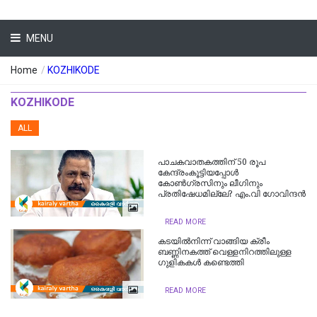
MENU
Home
/
KOZHIKODE
KOZHIKODE
ALL
പാചകവാതകത്തിന് 50 രൂപ
കേന്ദ്രംകൂട്ടിയപ്പോൾ
കോൺഗ്രസിനും ലീഗിനും
പ്രതിഷേധമില്ലേ? എം.വി ഗോവിന്ദൻ
READ MORE
കടയിൽനിന്ന് വാങ്ങിയ ക്രീം
ബണ്ണിനകത്ത് വെള്ളനിറത്തിലുള്ള
ഗുളികകൾ കണ്ടെത്തി
READ MORE