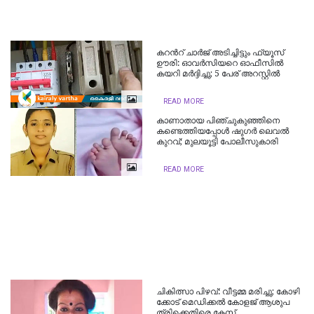
കറന്‍റ് ചാർജ് അടിച്ചിട്ടും ഫ്യൂസ്
ഊരി: ഓവർസിയറെ ഓഫീസിൽ
കയറി മർദ്ദിച്ചു; 5 പേര് അറസ്റ്റിൽ
READ MORE
കാണാതായ പിഞ്ചുകുഞ്ഞിനെ
കണ്ടെത്തിയപ്പോൾ ഷുഗർ ലെവൽ
കുറവ്; മുലയൂട്ടി പോലീസുകാരി
READ MORE
ചി​കി​ത്സാ പി​ഴ​വ്: വീ​ട്ട​മ്മ മ​രി​ച്ചു; കോ​ഴി​
ക്കോ​ട് മെ​ഡി​ക്ക​ൽ കോ​ള​ജ് ആ​ശു​പ​
ത്രി​ക്കെതിരെ കേസ്