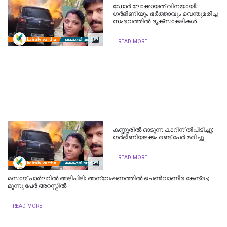
ഡോര്‍ ലോക്കായത് വിനയായി;
ഗർഭിണിയും ഭർത്താവും വെന്തുമരിച്ച
സംഭവത്തിൽ ദൃക്സാക്ഷികൾ
READ MORE
ക​ണ്ണൂ​രി​ല്‍ ഓ​ടു​ന്ന കാ​റി​ന് തീ​പി​ടി​ച്ചു;
ഗ​ര്‍​ഭി​ണി​യ​ട​ക്കം ര​ണ്ട് പേ​ര്‍ മ​രി​ച്ചു
READ MORE
മസാജ് പാർലറിൽ അടിപിടി: അന്വേഷണത്തിൽ പെൺവാണിഭ കേന്ദ്രം;
മൂന്നു പേർ അറസ്റ്റിൽ
READ MORE