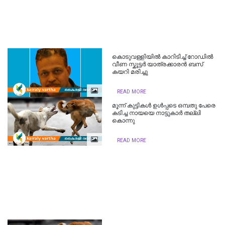
കൊടുവള്ളിയില്‍ കാറിടിച്ച് റോഡിൽ
വീണ സ്കൂട്ടർ യാത്രക്കാരൻ ബസ്
കയറി മരിച്ചു
READ MORE
മൂന്ന് കുട്ടികൾ ഉൾപ്പടെ ഒമ്പതു പേരെ
കടിച്ച നായയെ നാട്ടുകാർ തല്ലി
കൊന്നു
READ MORE