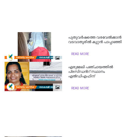
പുതുവർഷത്തെ വരവേൽക്കാൻ
വടവാതൂരിൽ കൂറ്റൻ പാപ്പാഞ്ഞി
READ MORE
എരുമേലി പഞ്ചായത്തിൽ
പ്രസിഡന്‍റ് സ്ഥാനം
എൽഡിഎഫിന്
READ MORE