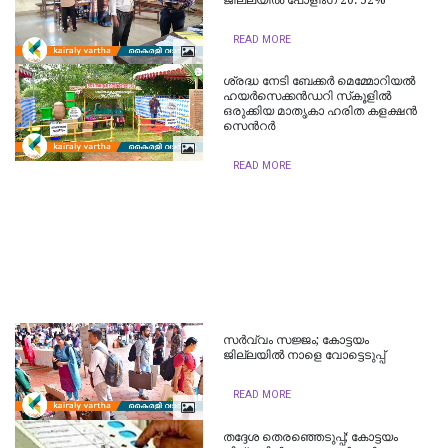
READ MORE
ശ്രദ്ധ നേടി ബേക്കർ മെമ്മോറിയൽ
ഹയർസെക്കൻഡറി സ്‌കൂളിൽ
ഒരുക്കിയ മാതൃകാ ഹരിത കളക്ഷൻ
സെന്‍റർ
READ MORE
സർവ്വം സജ്ജം; കോട്ടയം
ജില്ലയിൽ നാളെ വോട്ടെടുപ്പ്
READ MORE
തദ്ദേശ തെരഞ്ഞെടുപ്പ്; കോട്ടയം