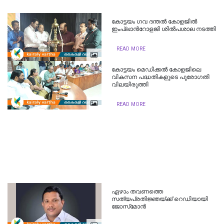
കോട്ടയം ഗവ ദന്തല്‍ കോളജില്‍
ഇംപ്ലാന്‍റോളജി ശില്‍പശാല നടത്തി
READ MORE
കോട്ടയം മെഡിക്കല്‍ കോളജിലെ
വികസന പദ്ധതികളുടെ പുരോഗതി
വിലയിരുത്തി
READ MORE
ഏഴാം തവണത്തെ
സത്യപ്രതിജ്ഞയ്ക്ക് റെഡിയായി
ജോസ്‌മോന്‍