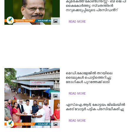
കുമരകത്ത് കോൺഗ്രസ്സ് - ബി ജെ പി
കൈകോർത്തു; സ്വതന്ത്രൻ
നറുക്കെടുപ്പിലൂടെ പ്രസിഡൻ്റ്
READ MORE
മെഡി.കോളേജിൽ തറയിലെ
ടൈലുകൾ പൊട്ടിത്തെറിച്ചു;
രോഗികൾ പുറത്തേക്ക് ഓടി
READ MORE
എസ്.ഐ.ആര്‍; കോട്ടയം ജില്ലയില്‍
കരട് വോട്ടര്‍ പട്ടിക പ്രസിദ്ധീകരിച്ചു
READ MORE