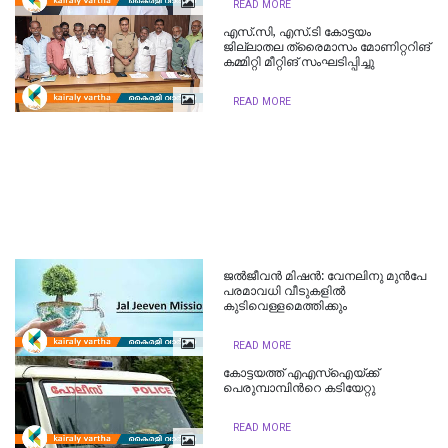
READ MORE
എസ്.സി, എസ്.ടി കോട്ടയം
ജില്ലാതല ത്രൈമാസം മോണിറ്ററിങ്
കമ്മിറ്റി മീറ്റിങ് സംഘടിപ്പിച്ചു
READ MORE
ജൽജീവൻ മിഷൻ: വേനലിനു മുൻപേ
പരമാവധി വീടുകളിൽ
കുടിവെള്ളമെത്തിക്കും
READ MORE
കോട്ടയത്ത് എഎസ്‌ഐയ്ക്ക്
പെരുമ്പാമ്പിന്‍റെ കടിയേറ്റു
READ MORE