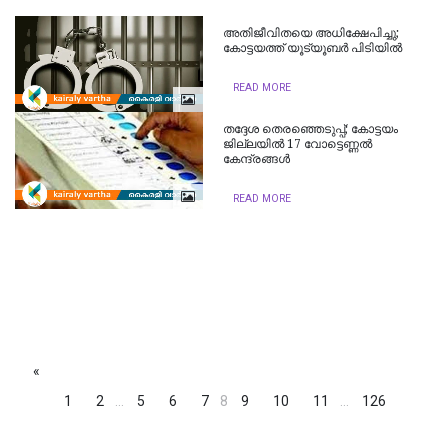
അതിജീവിതയെ അധിക്ഷേപിച്ചു;
കോട്ടയത്ത് യൂട്യൂബര്‍ പിടിയിൽ
READ MORE
തദ്ദേശ തെരഞ്ഞെടുപ്പ്; കോട്ടയം
ജില്ലയിൽ 17 വോട്ടെണ്ണൽ
കേന്ദ്രങ്ങൾ
READ MORE
«
1
2
...
5
6
7
8
9
10
11
...
126