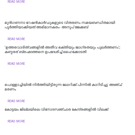
READ MORE
മുൻഗണനാ റേഷൻകാർഡുകളുടെ വിതരണം സമയബന്ധിതമായി
പൂർത്തിയാക്കിയത് അഭിമാനകരം- അനൂപ് ജേക്കബ്
READ MORE
'ഉത്തരവാദിത്വങ്ങളിൽ അതീവ ഭക്തിയും ജാഗ്രതയും പുലര്‍ത്തണം';
കണ്ഠരര് ബ്രഹ്മദത്തനെ ഉപദേശിച്ച് ഹൈക്കോടതി
READ MORE
പൊള്ളാച്ചിയില്‍ നിർത്തിയിട്ടിരുന്ന ലോറിക്ക് പിന്നിൽ കാറിടിച്ചു; അഞ്ച്
മരണം
READ MORE
കോട്ടയം ജില്ലയിലെ വിനോദസഞ്ചാര കേന്ദ്രങ്ങളിൽ വിലക്ക്
READ MORE