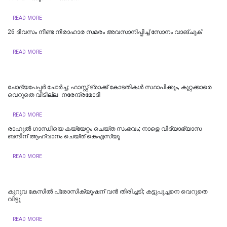
READ MORE
26 ദിവസം നീണ്ട നിരാഹാര സമരം അവസാനിപ്പിച്ച് സോനം വാങ്ചുക്
READ MORE
ചോദ്യപേപ്പർ ചോർച്ച; ഫാസ്റ്റ് ട്രാക്ക് കോടതികള്‍ സ്ഥാപിക്കും, കുറ്റക്കാരെ
വെറുതെ വിടില്ല- നരേന്ദ്രമോദി
READ MORE
രാഹുൽ ​ഗാന്ധിയെ കയ്യേറ്റം ചെയ്ത സംഭവം‌; നാളെ വിദ്യാഭ്യാസ
ബന്ദിന് ആഹ്വാനം ചെയ്ത് കെഎസ്‍യു
READ MORE
കുറുവ കേസിൽ പ്രോസിക്യൂഷന് വൻ തിരിച്ചടി; കട്ടുപൂച്ചനെ വെറുതെ
വിട്ടു
READ MORE