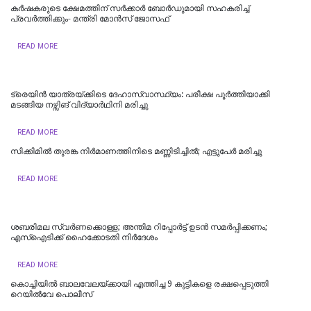
കർഷകരുടെ ക്ഷേമത്തിന് സർക്കാർ ബോർഡുമായി സഹകരിച്ച്
പ്രവർത്തിക്കും- മന്ത്രി മോൻസ് ജോസഫ്
READ MORE
ട്രെയിൻ യാത്രയ്ക്കിടെ ദേഹാസ്വാസ്ഥ്യം: പരീക്ഷ പൂർത്തിയാക്കി
മടങ്ങിയ നഴ്സിങ് വിദ്യാർഥിനി മരിച്ചു
READ MORE
സിക്കിമിൽ തുരങ്ക നിർമാണത്തിനിടെ മണ്ണിടിച്ചിൽ; എട്ടുപേർ മരിച്ചു
READ MORE
ശബരിമല സ്വര്‍ണക്കൊള്ള; അന്തിമ റിപ്പോര്‍ട്ട് ഉടന്‍ സമര്‍പ്പിക്കണം;
എസ്‌ഐടിക്ക് ഹൈക്കോടതി നിര്‍ദേശം
READ MORE
കൊച്ചിയില്‍ ബാലവേലയ്ക്കായി എത്തിച്ച 9 കുട്ടികളെ രക്ഷപ്പെടുത്തി
റെയില്‍വേ പൊലീസ്