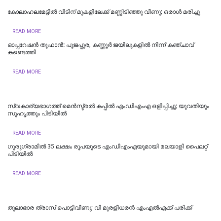
കോലാഹലമേട്ടിൽ വീടിന് മുകളിലേക്ക് മണ്ണിടിഞ്ഞു വീണു; ഒരാൾ മരിച്ചു
READ MORE
ഓപ്പറേഷൻ തൂഫാൻ: പൂജപ്പുര, കണ്ണൂർ ജയിലുകളിൽ നിന്ന് കഞ്ചാവ്
കണ്ടെത്തി
READ MORE
സ്വകാര്യഭാഗത്ത് മെൻസ്ട്രൽ കപ്പിൽ എംഡിഎംഎ ഒളിപ്പിച്ചു; യുവതിയും
സുഹൃത്തും പിടിയിൽ
READ MORE
ഗുരുഗ്രാമിൽ 35 ലക്ഷം രൂപയുടെ എംഡിഎംഎയുമായി മലയാളി പൈലറ്റ്
പിടിയില്‍
READ MORE
തുലാഭാര ത്രാസ് പൊട്ടിവീണു; വി മുരളീധരന്‍ എംഎല്‍എക്ക് പരിക്ക്