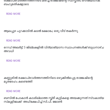
രക്ഷാപ്രവർത്തനത്തിനിടെ മരിച്ച രാജേഷിന്റെ സംസ്കാരം ഔദ്യോ​ഗിക
ബഹുമതികളോടെ
READ MORE
ആലപ്പുഴ പുറക്കാടിൽ കടൽ ക്ഷോഭം; ഒരു വീട് തകർന്നു
READ MORE
റെഡ് അലർട്ട്: 5 ജില്ലകളിൽ വിദ്യാഭ്യാസ സ്ഥാപനങ്ങൾക്ക് ബുധനാഴ്ച
അവധി
READ MORE
കണ്ണൂരിൽ രക്ഷാപ്രവർത്തനത്തിനിടെ ഒഴുക്കിൽപ്പെട്ട രാജേഷിന്റെ
മൃതദേഹം കണ്ടെത്തി
READ MORE
ബസിൽ പോകാൻ കാശില്ലാത്ത സ്ത്രീ കുട്ടികളെ അയക്കുന്നത് സ്വകാര്യ
സ്‌കൂളിലേക്ക്- അധിക്ഷേപിച്ച് സി.പി. ജോൺ