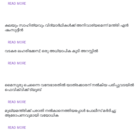
READ MORE
കലയും സാഹിത്യവും വിദ്യാർഥികൾക്ക് അനിവാര്യമെന്ന് മന്ത്രി എൻ
ഷംസുദ്ദീൻ
READ MORE
വടകര ലഹരിക്കേസ്; ഒരു അധ്യാപിക കൂടി അറസ്റ്റില്‍
READ MORE
മൈസൂരു-ചെന്നൈ വന്ദേഭാരതില്‍ യാത്രക്കാരന് നല്‍കിയ പരിപ്പുവടയില്‍
ഫെവിക്വിക്ക് ട്യൂബ്
READ MORE
മുഖ്യമന്ത്രിക്ക് പരാതി നൽകാനെത്തിയപ്പോൾ പോലീസ് മർദിച്ചു;
ആരോപണവുമായി വയോധിക
READ MORE