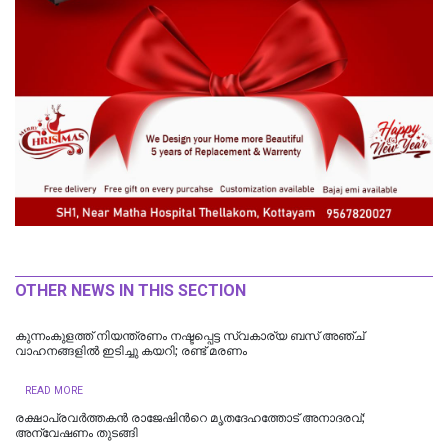
OTHER NEWS IN THIS SECTION
കുന്നംകുളത്ത് നിയന്ത്രണം നഷ്ടപ്പെട്ട സ്വകാര്യ ബസ് അഞ്ച്
വാഹനങ്ങളിൽ ഇടിച്ചു കയറി; രണ്ട് മരണം
READ MORE
രക്ഷാപ്രവർത്തകൻ രാജേഷിന്‍റെ മൃതദേഹത്തോട് അനാദരവ്;
അന്വേഷണം തുടങ്ങി