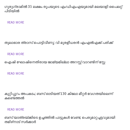
ഗുരുഗ്രാമിൽ 35 ലക്ഷം രൂപയുടെ എംഡിഎംഎയുമായി മലയാളി പൈലറ്റ്
പിടിയില്‍
READ MORE
തുലാഭാര ത്രാസ് പൊട്ടിവീണു; വി മുരളീധരന്‍ എംഎല്‍എക്ക് പരിക്ക്
READ MORE
ഐഷി ഘോഷിനെതിരായ ജാമ്യമില്ലാ അറസ്റ്റ് വാറണ്ടിന് സ്റ്റേ
READ MORE
കുറ്റിപ്പുറം അപകടം; ബസ് ഓടിയത് 130 കിലോ മീറ്റർ വേഗതയിലെന്ന്
കണ്ടെത്തൽ
READ MORE
ബസ് യാത്രയ്ക്കിടെ ഉച്ചത്തിൽ പാട്ടുകൾ വേണ്ട; പെരുമാറ്റച്ചട്ടവുമായി
തമിഴ്‌നാട് സര്‍ക്കാര്‍