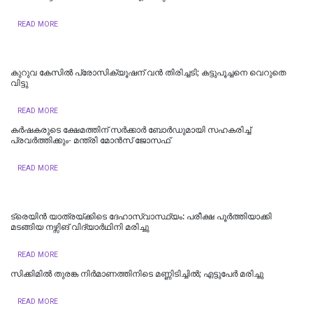
READ MORE
കുറുവ കേസിൽ പ്രോസിക്യൂഷന് വൻ തിരിച്ചടി; കട്ടുപൂച്ചനെ വെറുതെ
വിട്ടു
READ MORE
കർഷകരുടെ ക്ഷേമത്തിന് സർക്കാർ ബോർഡുമായി സഹകരിച്ച്
പ്രവർത്തിക്കും- മന്ത്രി മോൻസ് ജോസഫ്
READ MORE
ട്രെയിൻ യാത്രയ്ക്കിടെ ദേഹാസ്വാസ്ഥ്യം: പരീക്ഷ പൂർത്തിയാക്കി
മടങ്ങിയ നഴ്സിങ് വിദ്യാർഥിനി മരിച്ചു
READ MORE
സിക്കിമിൽ തുരങ്ക നിർമാണത്തിനിടെ മണ്ണിടിച്ചിൽ; എട്ടുപേർ മരിച്ചു
READ MORE