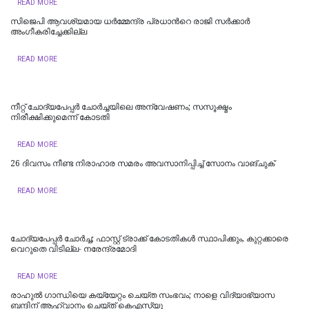
READ MORE
സിജെപി ആവശ്യമായ ധർമ്മേന്ദ്ര പ്രധാന്‍റെ രാജി സർക്കാർ
അംഗീകരിച്ചേക്കില്ല
READ MORE
നീറ്റ് ചോദ്യപേപ്പര്‍ ചോര്‍ച്ചയിലെ അന്വേഷണം; സസൂക്ഷ്മം
നിരീക്ഷിക്കുമെന്ന് കോടതി
READ MORE
26 ദിവസം നീണ്ട നിരാഹാര സമരം അവസാനിപ്പിച്ച് സോനം വാങ്ചുക്
READ MORE
ചോദ്യപേപ്പർ ചോർച്ച; ഫാസ്റ്റ് ട്രാക്ക് കോടതികള്‍ സ്ഥാപിക്കും, കുറ്റക്കാരെ
വെറുതെ വിടില്ല- നരേന്ദ്രമോദി
READ MORE
രാഹുൽ ​ഗാന്ധിയെ കയ്യേറ്റം ചെയ്ത സംഭവം‌; നാളെ വിദ്യാഭ്യാസ
ബന്ദിന് ആഹ്വാനം ചെയ്ത് കെഎസ്‍യു