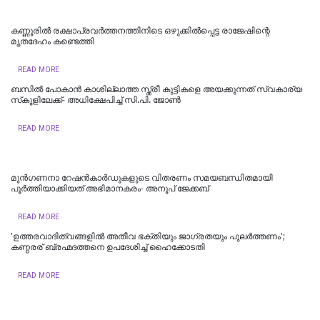
കണ്ണൂരിൽ രക്ഷാപ്രവർത്തനത്തിനിടെ ഒഴുക്കിൽപ്പെട്ട രാജേഷിന്റെ
മൃതദേഹം കണ്ടെത്തി
READ MORE
ബസിൽ പോകാൻ കാശില്ലാത്ത സ്ത്രീ കുട്ടികളെ അയക്കുന്നത് സ്വകാര്യ
സ്‌കൂളിലേക്ക്- അധിക്ഷേപിച്ച് സി.പി. ജോൺ
READ MORE
മുൻഗണനാ റേഷൻകാർഡുകളുടെ വിതരണം സമയബന്ധിതമായി
പൂർത്തിയാക്കിയത് അഭിമാനകരം- അനൂപ് ജേക്കബ്
READ MORE
'ഉത്തരവാദിത്വങ്ങളിൽ അതീവ ഭക്തിയും ജാഗ്രതയും പുലര്‍ത്തണം';
കണ്ഠരര് ബ്രഹ്മദത്തനെ ഉപദേശിച്ച് ഹൈക്കോടതി
READ MORE