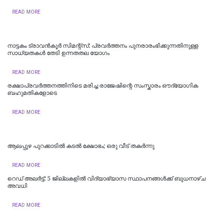
READ MORE
നാട്ടകം ട്രാവൻകൂർ സിമന്റ്സ്: പ്രവർത്തനം പുനരാരംഭിക്കുന്നതിനുള്ള
സാധ്യതകൾ തേടി ഉന്നതതല യോഗം
READ MORE
രക്ഷാപ്രവർത്തനത്തിനിടെ മരിച്ച രാജേഷിന്റെ സംസ്കാരം ഔദ്യോ​ഗിക
ബഹുമതികളോടെ
READ MORE
ആലപ്പുഴ പുറക്കാടിൽ കടൽ ക്ഷോഭം; ഒരു വീട് തകർന്നു
READ MORE
റെഡ് അലർട്ട്: 5 ജില്ലകളിൽ വിദ്യാഭ്യാസ സ്ഥാപനങ്ങൾക്ക് ബുധനാഴ്ച
അവധി
READ MORE