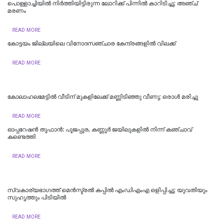
പൊള്ളാച്ചിയില്‍ നിർത്തിയിട്ടിരുന്ന ലോറിക്ക് പിന്നിൽ കാറിടിച്ചു; അഞ്ച്
മരണം
READ MORE
കോട്ടയം ജില്ലയിലെ വിനോദസഞ്ചാര കേന്ദ്രങ്ങളിൽ വിലക്ക്
READ MORE
കോലാഹലമേട്ടിൽ വീടിന് മുകളിലേക്ക് മണ്ണിടിഞ്ഞു വീണു; ഒരാൾ മരിച്ചു
READ MORE
ഓപ്പറേഷൻ തൂഫാൻ: പൂജപ്പുര, കണ്ണൂർ ജയിലുകളിൽ നിന്ന് കഞ്ചാവ്
കണ്ടെത്തി
READ MORE
സ്വകാര്യഭാഗത്ത് മെൻസ്ട്രൽ കപ്പിൽ എംഡിഎംഎ ഒളിപ്പിച്ചു; യുവതിയും
സുഹൃത്തും പിടിയിൽ
READ MORE