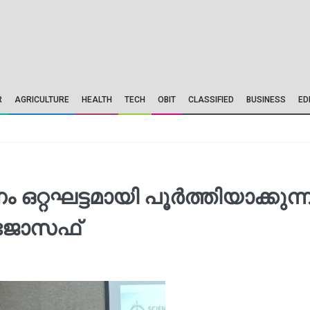
R
AGRICULTURE
HEALTH
TECH
OBIT
CLASSIFIED
BUSINESS
ED
ഒറ്റഘട്ടമായി പൂർത്തിയാക്കുന്
് ജോസഫ്