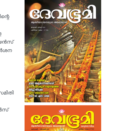
ന്റെ
ള
യൻസ്
രദർശന
സമിതി
ൻസ്