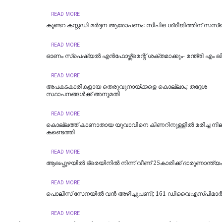
READ MORE
കുണ്ടറ കസ്റ്റഡി മര്‍ദ്ദന ആരോപണം: സിപിഒ ശ്രീജിത്തിന് സസ്‌പ
READ MORE
ഓണം സ്‌പെഷ്യൽ എൻഫോഴ്സ്മെന്റ് ശക്തമാക്കും- മന്ത്രി എം ല
READ MORE
അപകടകാരികളായ തെരുവുനായ്ക്കളെ കൊല്ലാം; തദ്ദേശ
സ്ഥാപനങ്ങൾക്ക് അനുമതി
READ MORE
കൊല്ലത്ത് കാണാതായ യുവാവിനെ കിണറിനുള്ളിൽ മരിച്ച ന
കണ്ടെത്തി
READ MORE
ആലപ്പുഴയിൽ ട്രെയിനില്‍ നിന്ന് വീണ് 25കാരിക്ക് ദാരുണാന്ത്യ
READ MORE
പൊലീസ് സേനയിൽ വൻ അഴിച്ചുപണി; 161 ഡിവൈഎസ്പിമാര്‍ക്ക്
READ MORE