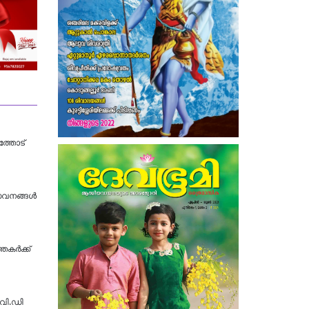
ത്തോട്
േവനങ്ങൾ
തകർക്ക്
.വി.ഡി