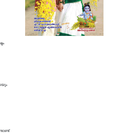
്ടം
െയും
ാണ്ട്