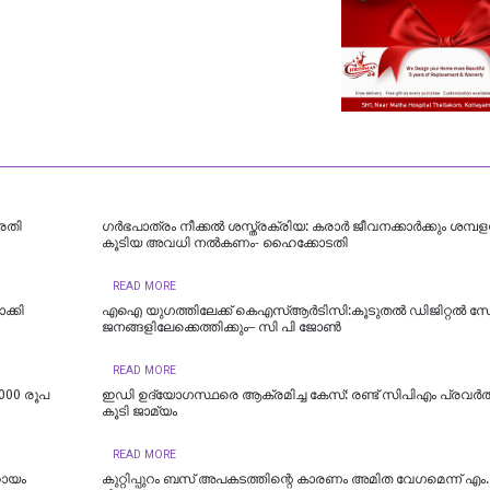
്രതി
ഗർഭപാത്രം നീക്കൽ ശസ്ത്രക്രിയ: കരാർ ജീവനക്കാർക്കും ശമ്പള
കൂടിയ അവധി നൽകണം- ഹൈക്കോടതി
READ MORE
്കി
എഐ യുഗത്തിലേക്ക് കെഎസ്ആർടിസി:കൂടുതൽ ഡിജിറ്റൽ സ
ജനങ്ങളിലേക്കെത്തിക്കും– സി പി ജോൺ
READ MORE
000 രൂപ
ഇഡി ഉദ്യോഗസ്ഥരെ ആക്രമിച്ച കേസ്: രണ്ട് സിപിഎം പ്രവർത്
കൂടി ജാമ്യം
READ MORE
ഹായം
കുറ്റിപ്പുറം ബസ് അപകടത്തിന്റെ കാരണം അമിത വേഗമെന്ന് എം