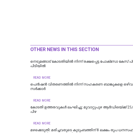
OTHER NEWS IN THIS SECTION
നെടുമങ്ങാട് കോടതിയില്‍ നിന്ന് രക്ഷപ്പെട്ട പോക്‌സോ കേസ് പ
പിടിയില്‍
READ MORE
പെൻഷൻ വിതരണത്തിൽ നിന്ന് സഹകരണ ബാങ്കുകളെ ഒഴിവാക
സർക്കാർ
READ MORE
കോടതി ഉത്തരവുകൾ ലംഘിച്ചു; മൂവാറ്റുപുഴ ആർഡിഒയ്ക്ക് 25,
പിഴ
READ MORE
മഴക്കെടുതി: മരിച്ചവരുടെ കുടുംബത്തിന് 8 ലക്ഷം രൂപ ധനസ