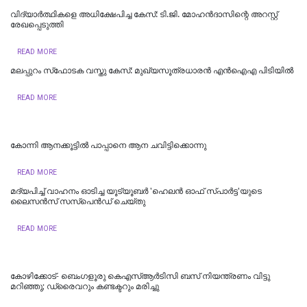
വിദ്യാർത്ഥികളെ അധിക്ഷേപിച്ച കേസ്: ടി.ജി. മോഹൻദാസിന്റെ അറസ്റ്റ്
രേഖപ്പെടുത്തി
READ MORE
മലപ്പുറം സ്‌ഫോടക വസ്തു കേസ്: മുഖ്യസൂത്രധാരന്‍ എന്‍ഐഎ പിടിയില്‍
READ MORE
കോന്നി ആനക്കൂട്ടിൽ പാപ്പാനെ ആന ചവിട്ടിക്കൊന്നു
READ MORE
മദ്യപിച്ച് വാഹനം ഓടിച്ച യൂട്യൂബർ 'ഹെലൻ ഓഫ് സ്പാർട്ട'യുടെ
ലൈസൻസ് സസ്പെൻഡ് ചെയ്തു
READ MORE
കോഴിക്കോട്- ബെംഗളൂരു കെഎസ്ആര്‍ടിസി ബസ് നിയന്ത്രണം വിട്ടു
മറിഞ്ഞു; ഡ്രൈവറും കണ്ടക്ടറും മരിച്ചു