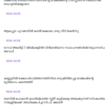
രക്ഷാപ്രവർത്തനത്തിനിടെ മരിച്ച രാജേഷിന്റെ സംസ്കാരം ഔദ്യോ​ഗിക
ബഹുമതികളോടെ
READ MORE
ആലപ്പുഴ പുറക്കാടിൽ കടൽ ക്ഷോഭം; ഒരു വീട് തകർന്നു
READ MORE
റെഡ് അലർട്ട്: 5 ജില്ലകളിൽ വിദ്യാഭ്യാസ സ്ഥാപനങ്ങൾക്ക് ബുധനാഴ്ച
അവധി
READ MORE
കണ്ണൂരിൽ രക്ഷാപ്രവർത്തനത്തിനിടെ ഒഴുക്കിൽപ്പെട്ട രാജേഷിന്റെ
മൃതദേഹം കണ്ടെത്തി
READ MORE
ബസിൽ പോകാൻ കാശില്ലാത്ത സ്ത്രീ കുട്ടികളെ അയക്കുന്നത് സ്വകാര്യ
സ്‌കൂളിലേക്ക്- അധിക്ഷേപിച്ച് സി.പി. ജോൺ