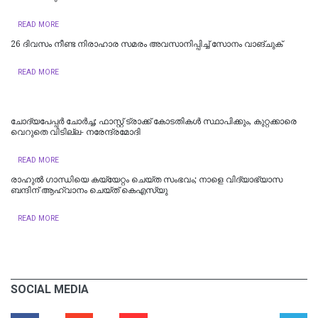
READ MORE
26 ദിവസം നീണ്ട നിരാഹാര സമരം അവസാനിപ്പിച്ച് സോനം വാങ്ചുക്
READ MORE
ചോദ്യപേപ്പർ ചോർച്ച; ഫാസ്റ്റ് ട്രാക്ക് കോടതികള്‍ സ്ഥാപിക്കും, കുറ്റക്കാരെ
വെറുതെ വിടില്ല- നരേന്ദ്രമോദി
READ MORE
രാഹുൽ ​ഗാന്ധിയെ കയ്യേറ്റം ചെയ്ത സംഭവം‌; നാളെ വിദ്യാഭ്യാസ
ബന്ദിന് ആഹ്വാനം ചെയ്ത് കെഎസ്‍യു
READ MORE
SOCIAL MEDIA