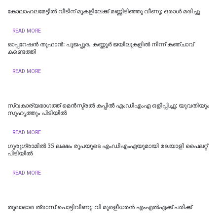
കോലാഹലമേട്ടിൽ വീടിന് മുകളിലേക്ക് മണ്ണിടിഞ്ഞു വീണു; ഒരാൾ മരിച്ചു
READ MORE
ഓപ്പറേഷൻ തൂഫാൻ: പൂജപ്പുര, കണ്ണൂർ ജയിലുകളിൽ നിന്ന് കഞ്ചാവ്
കണ്ടെത്തി
READ MORE
സ്വകാര്യഭാഗത്ത് മെൻസ്ട്രൽ കപ്പിൽ എംഡിഎംഎ ഒളിപ്പിച്ചു; യുവതിയും
സുഹൃത്തും പിടിയിൽ
READ MORE
ഗുരുഗ്രാമിൽ 35 ലക്ഷം രൂപയുടെ എംഡിഎംഎയുമായി മലയാളി പൈലറ്റ്
പിടിയില്‍
READ MORE
തുലാഭാര ത്രാസ് പൊട്ടിവീണു; വി മുരളീധരന്‍ എംഎല്‍എക്ക് പരിക്ക്