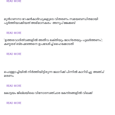
READ MORE
മുൻഗണനാ റേഷൻകാർഡുകളുടെ വിതരണം സമയബന്ധിതമായി
പൂർത്തിയാക്കിയത് അഭിമാനകരം- അനൂപ് ജേക്കബ്
READ MORE
'ഉത്തരവാദിത്വങ്ങളിൽ അതീവ ഭക്തിയും ജാഗ്രതയും പുലര്‍ത്തണം';
കണ്ഠരര് ബ്രഹ്മദത്തനെ ഉപദേശിച്ച് ഹൈക്കോടതി
READ MORE
പൊള്ളാച്ചിയില്‍ നിർത്തിയിട്ടിരുന്ന ലോറിക്ക് പിന്നിൽ കാറിടിച്ചു; അഞ്ച്
മരണം
READ MORE
കോട്ടയം ജില്ലയിലെ വിനോദസഞ്ചാര കേന്ദ്രങ്ങളിൽ വിലക്ക്
READ MORE