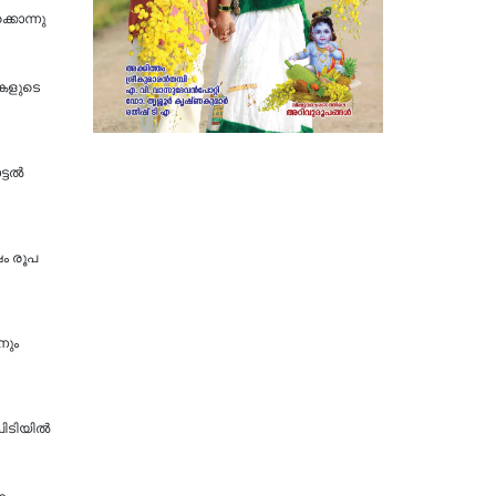
്കൊന്നു
ികളുടെ
ല്‍
ഷം രൂപ
നും
 പിടിയിൽ