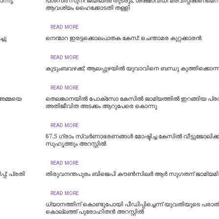
്നു;
പള്‍സര്‍ സുനി ജയിലില്‍ തുടരും; ശിക്ഷാവിധി മരവിപ്പിക്കണമെന്
ആവശ്യം ഹൈക്കോടതി തള്ളി
READ MORE
്ചു
നെന്മാറ ഇരട്ടക്കൊലപാതക കേസ്: ചെന്താമര കുറ്റക്കാരൻ
READ MORE
കുടുംബവഴക്ക്; ആലപ്പുഴയില്‍ യുവാവിനെ ബന്ധു കുത്തിക്കൊന്ന
READ MORE
 അമ്മയെ
തെലങ്കാനയിൽ പോക്‌സോ കേസില്‍ ജാമ്യത്തില്‍ ഇറങ്ങിയ പ്ര
അതിജീവിത അടക്കം ആറുപേരെ കൊന്നു
READ MORE
67.5 ഗ്രാം സ്വർണാഭരണങ്ങൾ മോഷ്ടിച്ച കേസിൽ വീട്ടുജോലിക്
സുഹൃത്തും അറസ്റ്റിൽ
READ MORE
പ്; പ്രതി
തിരുവനന്തപുരം ബിജെപി കൗൺസിലർ ആർ സുഗതന് ജാമ്യമി
READ MORE
ധ്യാനത്തിന് കൊണ്ടുപോയി പീഡിപ്പിച്ചെന്ന് യുവതിയുടെ പരാതി
കൊല്ലത്ത് പുരോഹിതന്‍ അറസ്റ്റില്‍