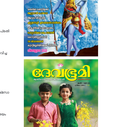
പ്രതി
ിച്ച
ോക്സോ
ംശയം