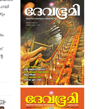
പോയി
രും
രം
ണ്
റെ