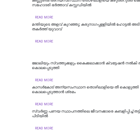
കണ്ണൂരിൽ അന്യസംസ്ഥാന തൊഴിലാളിയെ കഴുത്തറുത്ത് കൊന
സഹോദരി ഭർത്താവ് കസ്റ്റഡിയിൽ
READ MORE
മന്തിയുടെ അളവ് കുറഞ്ഞു; കരുനാ​ഗപ്പള്ളിയിൽ ഹോട്ടല്‍ അടിച
തകര്‍ത്ത് യുവാവ്
READ MORE
ജോലിയും സ്വത്തുക്കളും കൈക്കലാക്കാൻ ക്വട്ടേഷൻ നൽകി
കൊലപ്പെടുത്തി
READ MORE
കാസര്‍കോട് അന്യസംസ്ഥാന തൊഴിലാളിയെ തീ കൊളുത്തി
കൊലപ്പെടുത്താന്‍ ശ്രമം
READ MORE
സ്വർണ്ണ പണയ സ്ഥാപനത്തിലെ ജീവനക്കാരെ കബളിപ്പിച്ച് തട്ടിപ്
പിടിയില്‍
READ MORE