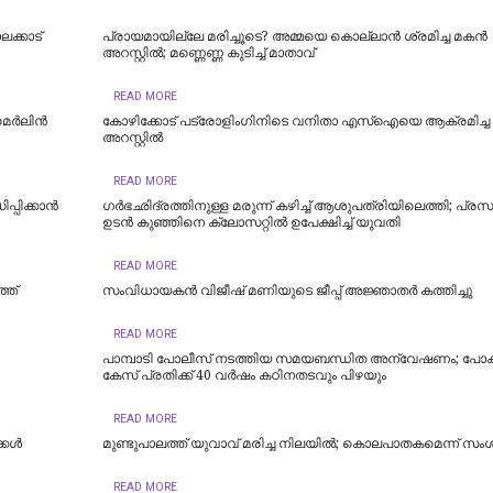
ലക്കാട്
പ്രായമായില്ലേ മരിച്ചൂടെ? അമ്മയെ കൊല്ലാൻ ശ്രമിച്ച മകൻ
അറസ്റ്റിൽ; മണ്ണെണ്ണ കുടിച്ച് മാതാവ്
READ MORE
 മെർലിൻ
കോഴിക്കോട് പട്രോളിംഗിനിടെ വനിതാ എസ്ഐയെ ആക്രമിച്ച 
അറസ്റ്റിൽ
READ MORE
പ്പിക്കാൻ
ഗർഭഛിദ്രത്തിനുള്ള മരുന്ന് കഴിച്ച് ആശുപത്രിയിലെത്തി; പ്രസവ
ഉടൻ കുഞ്ഞിനെ ക്ലോസറ്റിൽ ഉപേക്ഷിച്ച് യുവതി
READ MORE
്ത്
സംവിധായകൻ വിജീഷ് മണിയുടെ ജീപ്പ് അജ്ഞാതർ കത്തിച്ചു
READ MORE
പാമ്പാടി പോലീസ് നടത്തിയ സമയബന്ധിത അന്വേഷണം; പ
കേസ് പ്രതിക്ക് 40 വർഷം കഠിനതടവും പിഴയും
READ MORE
്കൾ
മുണ്ടുപാലത്ത് യുവാവ് മരിച്ച നിലയില്‍; കൊലപാതകമെന്ന് സ
READ MORE