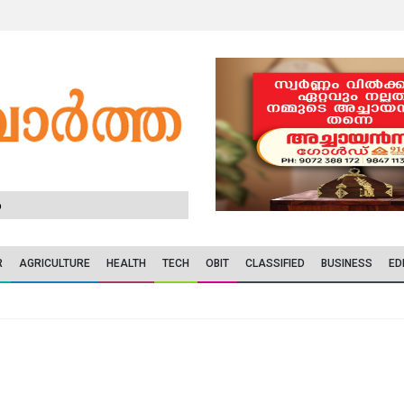
6
R
AGRICULTURE
HEALTH
TECH
OBIT
CLASSIFIED
BUSINESS
ED