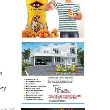
ി
്റ്
മയത്ത്