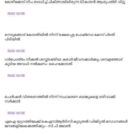
കോഴിക്കോട് നിപ ബാധിച്ച് ചികിത്സയിലിരുന്ന 43കാരന്‍ ആശുപത്രി വിട്ടു
READ MORE
നെടുമങ്ങാട് കോടതിയില്‍ നിന്ന് രക്ഷപ്പെട്ട പോക്‌സോ കേസ് പ്രതി
പിടിയില്‍
READ MORE
ഗർഭപാത്രം നീക്കൽ ശസ്ത്രക്രിയ: കരാർ ജീവനക്കാർക്കും ശമ്പളത്തോട്
കൂടിയ അവധി നൽകണം- ഹൈക്കോടതി
READ MORE
പെൻഷൻ വിതരണത്തിൽ നിന്ന് സഹകരണ ബാങ്കുകളെ ഒഴിവാക്കി
സർക്കാർ
READ MORE
എഐ യുഗത്തിലേക്ക് കെഎസ്ആർടിസി:കൂടുതൽ ഡിജിറ്റൽ സേവനങ്ങൾ
ജനങ്ങളിലേക്കെത്തിക്കും– സി പി ജോൺ