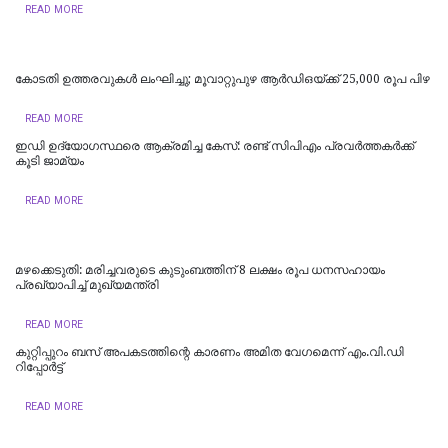
READ MORE
കോടതി ഉത്തരവുകൾ ലംഘിച്ചു; മൂവാറ്റുപുഴ ആർഡിഒയ്ക്ക് 25,000 രൂപ പിഴ
READ MORE
ഇഡി ഉദ്യോഗസ്ഥരെ ആക്രമിച്ച കേസ്: രണ്ട് സിപിഎം പ്രവർത്തകർക്ക്
കൂടി ജാമ്യം
READ MORE
മഴക്കെടുതി: മരിച്ചവരുടെ കുടുംബത്തിന് 8 ലക്ഷം രൂപ ധനസഹായം
പ്രഖ്യാപിച്ച് മുഖ്യമന്ത്രി
READ MORE
കുറ്റിപ്പുറം ബസ് അപകടത്തിന്റെ കാരണം അമിത വേഗമെന്ന് എം.വി.ഡി
റിപ്പോര്‍ട്ട്
READ MORE