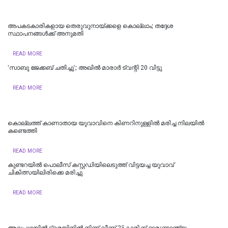
അപകടകാരികളായ തെരുവുനായ്ക്കളെ കൊല്ലാം; തദ്ദേശ
സ്ഥാപനങ്ങൾക്ക് അനുമതി
READ MORE
'സാബു ജേക്കബ് ചതിച്ചു'; അഖിൽ മാരാർ ട്വന്റി 20 വിട്ടു
READ MORE
കൊല്ലത്ത് കാണാതായ യുവാവിനെ കിണറിനുള്ളിൽ മരിച്ച നിലയിൽ
കണ്ടെത്തി
READ MORE
കുണ്ടറയിൽ പൊലീസ് കസ്റ്റഡിയിലെടുത്ത് വിട്ടയച്ച യുവാവ്
ചികിത്സയിലിരിക്കെ മരിച്ചു
READ MORE
ആലപ്പുഴയിൽ ട്രെയിനില്‍ നിന്ന് വീണ് 25കാരിക്ക് ദാരുണാന്ത്യം