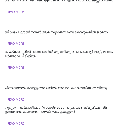
ശബരിമല സ്വര്‍ണക്കൊള്ള കേസ്: പി എസ് പ്രശാന്ത് കസ്റ്റഡിയില്‍
READ MORE
ബിജെപി കൗണ്‍സിലര്‍ ആര്‍.സുഗതന് രണ്ട് കേസുകളില്‍ ജാമ്യം
READ MORE
കടയ്ക്കാവൂരിൽ നടുറോഡില്‍ യുവതിയുടെ കൈവെട്ടി മാറ്റി; രണ്ടാം
ഭര്‍ത്താവ് പിടിയിൽ
READ MORE
ചിന്നക്കനാൽ കൊളുക്കുമലയില്‍ യുവാവ് കൊക്കയിലേക്ക് വീണു
READ MORE
നൂറുദിന കർമപരിപാടി:'സമഗ്ര 2026' ജൂലൈ23-ന് മുഖ്യമന്ത്രി
ഉദ്ഘാടനം ചെയ്യും- മന്ത്രി കെ എ തുളസി
READ MORE