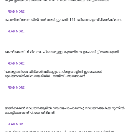
READ MORE
പൊലീസ് സേനയിൽ വൻ അഴിച്ചുപണി; 161 ഡിവൈഎസ്പിമാര്‍ക്ക് മാറ്റം
READ MORE
കോഴിക്കോട് 16 ​ദിവസം പ്രായമുള്ള കുഞ്ഞിനെ ഉപേക്ഷിച്ച് അമ്മ മുങ്ങി
READ MORE
'കേരളത്തിലെ വിദ്യാർത്ഥികളുടെ പ്രശ്നങ്ങളിൽ ഇടപെടാൻ
മുഖ്യമന്ത്രിക്ക് സമയമില്ല'- രാജീവ് ചന്ദ്രശേഖർ
READ MORE
ഓൺലൈൻ മാധ്യമങ്ങളിൽ വ്യാജപ്രചാരണം; മാധ്യമങ്ങൾക്ക് മുന്നിൽ
പൊട്ടിക്കരഞ്ഞ് പി.കെ ശ്രീമതി
READ MORE