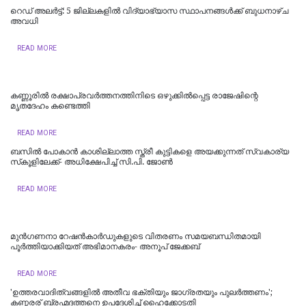
റെഡ് അലർട്ട്: 5 ജില്ലകളിൽ വിദ്യാഭ്യാസ സ്ഥാപനങ്ങൾക്ക് ബുധനാഴ്ച
അവധി
READ MORE
കണ്ണൂരിൽ രക്ഷാപ്രവർത്തനത്തിനിടെ ഒഴുക്കിൽപ്പെട്ട രാജേഷിന്റെ
മൃതദേഹം കണ്ടെത്തി
READ MORE
ബസിൽ പോകാൻ കാശില്ലാത്ത സ്ത്രീ കുട്ടികളെ അയക്കുന്നത് സ്വകാര്യ
സ്‌കൂളിലേക്ക്- അധിക്ഷേപിച്ച് സി.പി. ജോൺ
READ MORE
മുൻഗണനാ റേഷൻകാർഡുകളുടെ വിതരണം സമയബന്ധിതമായി
പൂർത്തിയാക്കിയത് അഭിമാനകരം- അനൂപ് ജേക്കബ്
READ MORE
'ഉത്തരവാദിത്വങ്ങളിൽ അതീവ ഭക്തിയും ജാഗ്രതയും പുലര്‍ത്തണം';
കണ്ഠരര് ബ്രഹ്മദത്തനെ ഉപദേശിച്ച് ഹൈക്കോടതി