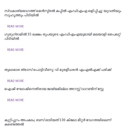
സ്വകാര്യഭാഗത്ത് മെൻസ്ട്രൽ കപ്പിൽ എംഡിഎംഎ ഒളിപ്പിച്ചു; യുവതിയും
സുഹൃത്തും പിടിയിൽ
READ MORE
ഗുരുഗ്രാമിൽ 35 ലക്ഷം രൂപയുടെ എംഡിഎംഎയുമായി മലയാളി പൈലറ്റ്
പിടിയില്‍
READ MORE
തുലാഭാര ത്രാസ് പൊട്ടിവീണു; വി മുരളീധരന്‍ എംഎല്‍എക്ക് പരിക്ക്
READ MORE
ഐഷി ഘോഷിനെതിരായ ജാമ്യമില്ലാ അറസ്റ്റ് വാറണ്ടിന് സ്റ്റേ
READ MORE
കുറ്റിപ്പുറം അപകടം; ബസ് ഓടിയത് 130 കിലോ മീറ്റർ വേഗതയിലെന്ന്
കണ്ടെത്തൽ