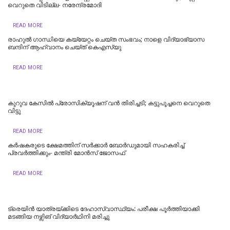
വെറുതെ വിടില്ല- നരേന്ദ്രമോദി
READ MORE
രാഹുൽ ​ഗാന്ധിയെ കയ്യേറ്റം ചെയ്ത സംഭവം‌; നാളെ വിദ്യാഭ്യാസ
ബന്ദിന് ആഹ്വാനം ചെയ്ത് കെഎസ്‍യു
READ MORE
കുറുവ കേസിൽ പ്രോസിക്യൂഷന് വൻ തിരിച്ചടി; കട്ടുപൂച്ചനെ വെറുതെ
വിട്ടു
READ MORE
കർഷകരുടെ ക്ഷേമത്തിന് സർക്കാർ ബോർഡുമായി സഹകരിച്ച്
പ്രവർത്തിക്കും- മന്ത്രി മോൻസ് ജോസഫ്
READ MORE
ട്രെയിൻ യാത്രയ്ക്കിടെ ദേഹാസ്വാസ്ഥ്യം: പരീക്ഷ പൂർത്തിയാക്കി
മടങ്ങിയ നഴ്സിങ് വിദ്യാർഥിനി മരിച്ചു