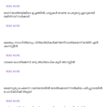
READ MORE
ബസ് യാത്രയ്ക്കിടെ ഉച്ചത്തിൽ പാട്ടുകൾ വേണ്ട; പെരുമാറ്റച്ചട്ടവുമായി
തമിഴ്‌നാട് സര്‍ക്കാര്‍
READ MORE
കലയും സാഹിത്യവും വിദ്യാർഥികൾക്ക് അനിവാര്യമെന്ന് മന്ത്രി എൻ
ഷംസുദ്ദീൻ
READ MORE
വടകര ലഹരിക്കേസ്; ഒരു അധ്യാപിക കൂടി അറസ്റ്റില്‍
READ MORE
മൈസൂരു-ചെന്നൈ വന്ദേഭാരതില്‍ യാത്രക്കാരന് നല്‍കിയ പരിപ്പുവടയില്‍
ഫെവിക്വിക്ക് ട്യൂബ്
READ MORE