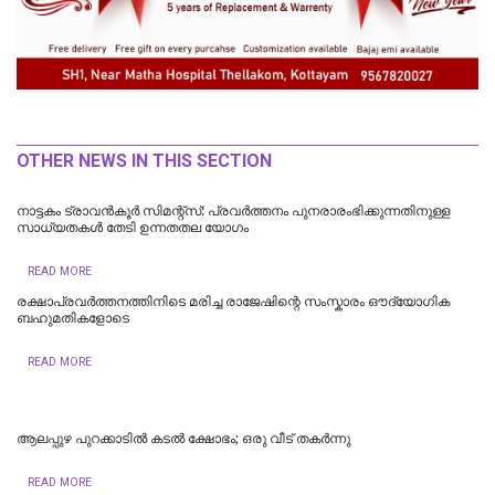
OTHER NEWS IN THIS SECTION
നാട്ടകം ട്രാവൻകൂർ സിമന്റ്സ്: പ്രവർത്തനം പുനരാരംഭിക്കുന്നതിനുള്ള
സാധ്യതകൾ തേടി ഉന്നതതല യോഗം
READ MORE
രക്ഷാപ്രവർത്തനത്തിനിടെ മരിച്ച രാജേഷിന്റെ സംസ്കാരം ഔദ്യോ​ഗിക
ബഹുമതികളോടെ
READ MORE
ആലപ്പുഴ പുറക്കാടിൽ കടൽ ക്ഷോഭം; ഒരു വീട് തകർന്നു
READ MORE