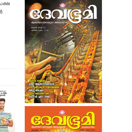
പക്ഷ
‍