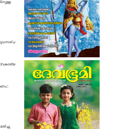
തിനുള്ള
ബുധനാഴ്ച
സ്വകാര്യ
തണം';
രിച്ചു