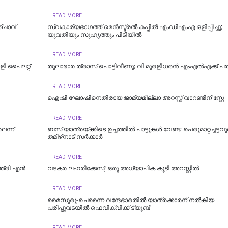
READ MORE
്ചാവ്
സ്വകാര്യഭാഗത്ത് മെൻസ്ട്രൽ കപ്പിൽ എംഡിഎംഎ ഒളിപ്പിച്ചു;
യുവതിയും സുഹൃത്തും പിടിയിൽ
READ MORE
ി പൈലറ്റ്
തുലാഭാര ത്രാസ് പൊട്ടിവീണു; വി മുരളീധരന്‍ എംഎല്‍എക്ക് പരി
READ MORE
ഐഷി ഘോഷിനെതിരായ ജാമ്യമില്ലാ അറസ്റ്റ് വാറണ്ടിന് സ്റ്റേ
READ MORE
െന്ന്
ബസ് യാത്രയ്ക്കിടെ ഉച്ചത്തിൽ പാട്ടുകൾ വേണ്ട; പെരുമാറ്റച്ചട്ടവ
തമിഴ്‌നാട് സര്‍ക്കാര്‍
READ MORE
്ത്രി എൻ
വടകര ലഹരിക്കേസ്; ഒരു അധ്യാപിക കൂടി അറസ്റ്റില്‍
READ MORE
മൈസൂരു-ചെന്നൈ വന്ദേഭാരതില്‍ യാത്രക്കാരന് നല്‍കിയ
പരിപ്പുവടയില്‍ ഫെവിക്വിക്ക് ട്യൂബ്
READ MORE