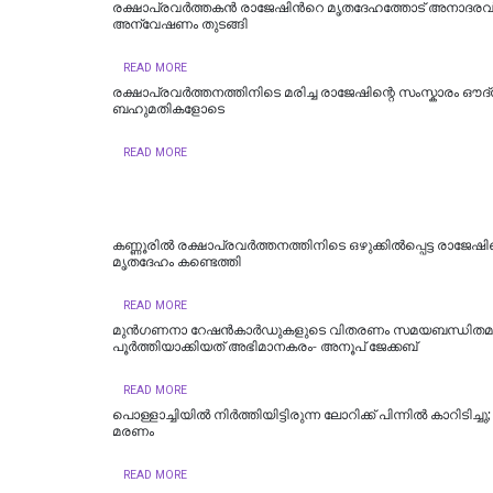
രക്ഷാപ്രവർത്തകൻ രാജേഷിന്‍റെ മൃതദേഹത്തോട് അനാദരവ്
അന്വേഷണം തുടങ്ങി
READ MORE
രക്ഷാപ്രവർത്തനത്തിനിടെ മരിച്ച രാജേഷിന്റെ സംസ്കാരം ഔദ
ബഹുമതികളോടെ
READ MORE
കണ്ണൂരിൽ രക്ഷാപ്രവർത്തനത്തിനിടെ ഒഴുക്കിൽപ്പെട്ട രാജേഷിന
മൃതദേഹം കണ്ടെത്തി
READ MORE
മുൻഗണനാ റേഷൻകാർഡുകളുടെ വിതരണം സമയബന്ധിതമ
പൂർത്തിയാക്കിയത് അഭിമാനകരം- അനൂപ് ജേക്കബ്
READ MORE
പൊള്ളാച്ചിയില്‍ നിർത്തിയിട്ടിരുന്ന ലോറിക്ക് പിന്നിൽ കാറിടിച്ച
മരണം
READ MORE