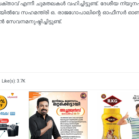
 വക്താവ് എന്നീ ചുമതലകള്‍ വഹിച്ചിട്ടുണ്ട്. ദേശീയ ന്യൂന
െയില്‍വേ സഹമന്ത്രി ഒ. രാജഗോപാലിന്റെ ഓഫീസര്‍ ഓണ്
 സേവനമനുഷ്ഠിച്ചിട്ടുണ്ട്.
Like(s): 3.7K