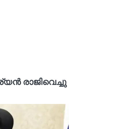
ുര്യൻ രാജിവെച്ചു