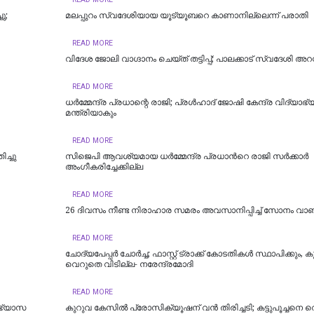
ു;
മലപ്പുറം സ്വദേശിയായ യൂട്യൂബറെ കാണാനില്ലെന്ന് പരാതി
READ MORE
വിദേശ ജോലി വാഗ്ദാനം ചെയ്ത് തട്ടിപ്പ്; പാലക്കാട് സ്വദേശി അറസ്
READ MORE
ധര്‍മ്മേന്ദ്ര പ്രധാന്റെ രാജി; പ്രള്‍ഹാദ് ജോഷി കേന്ദ്ര വിദ്യാ
മന്ത്രിയാകും
READ MORE
ിച്ചു
സിജെപി ആവശ്യമായ ധർമ്മേന്ദ്ര പ്രധാന്‍റെ രാജി സർക്കാർ
അംഗീകരിച്ചേക്കില്ല
READ MORE
26 ദിവസം നീണ്ട നിരാഹാര സമരം അവസാനിപ്പിച്ച് സോനം വാങ
READ MORE
ചോദ്യപേപ്പർ ചോർച്ച; ഫാസ്റ്റ് ട്രാക്ക് കോടതികള്‍ സ്ഥാപിക്കും, കു
വെറുതെ വിടില്ല- നരേന്ദ്രമോദി
READ MORE
ാഭ്യാസ
കുറുവ കേസിൽ പ്രോസിക്യൂഷന് വൻ തിരിച്ചടി; കട്ടുപൂച്ചനെ 