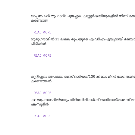
ഓപ്പറേഷൻ തൂഫാൻ: പൂജപ്പുര, കണ്ണൂർ ജയിലുകളിൽ നിന്ന് കഞ
കണ്ടെത്തി
READ MORE
ഗുരുഗ്രാമിൽ 35 ലക്ഷം രൂപയുടെ എംഡിഎംഎയുമായി മലയാള
പിടിയില്‍
READ MORE
കുറ്റിപ്പുറം അപകടം; ബസ് ഓടിയത് 130 കിലോ മീറ്റർ വേഗതയില
കണ്ടെത്തൽ
READ MORE
കലയും സാഹിത്യവും വിദ്യാർഥികൾക്ക് അനിവാര്യമെന്ന് മന
ഷംസുദ്ദീൻ
READ MORE