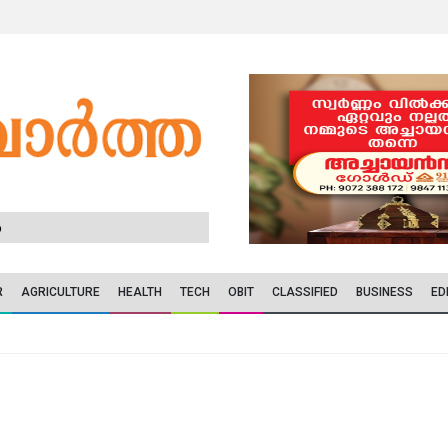
6
R
AGRICULTURE
HEALTH
TECH
OBIT
CLASSIFIED
BUSINESS
ED