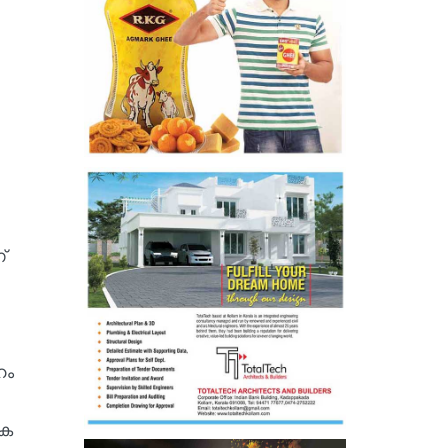
്
ഹം
ഹക