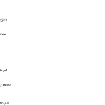
റ്റിൽ
ഭ്യാസ
്ചുക്
റ്റക്കാരെ
വെറുതെ