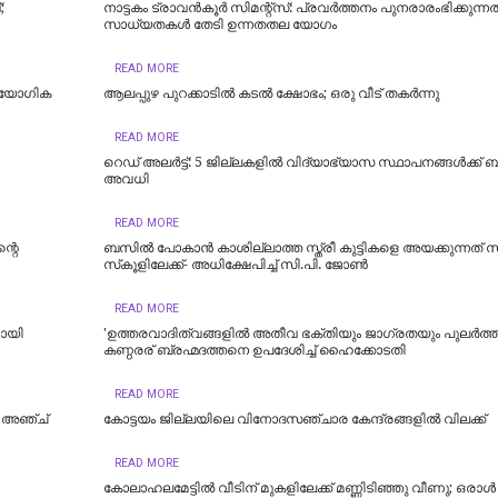
;
നാട്ടകം ട്രാവൻകൂർ സിമന്റ്സ്: പ്രവർത്തനം പുനരാരംഭിക്കുന്ന
സാധ്യതകൾ തേടി ഉന്നതതല യോഗം
READ MORE
്യോ​ഗിക
ആലപ്പുഴ പുറക്കാടിൽ കടൽ ക്ഷോഭം; ഒരു വീട് തകർന്നു
READ MORE
റെഡ് അലർട്ട്: 5 ജില്ലകളിൽ വിദ്യാഭ്യാസ സ്ഥാപനങ്ങൾക്ക് 
അവധി
READ MORE
്റെ
ബസിൽ പോകാൻ കാശില്ലാത്ത സ്ത്രീ കുട്ടികളെ അയക്കുന്നത് 
സ്‌കൂളിലേക്ക്- അധിക്ഷേപിച്ച് സി.പി. ജോൺ
READ MORE
ായി
'ഉത്തരവാദിത്വങ്ങളിൽ അതീവ ഭക്തിയും ജാഗ്രതയും പുലര്‍ത്
കണ്ഠരര് ബ്രഹ്മദത്തനെ ഉപദേശിച്ച് ഹൈക്കോടതി
READ MORE
ു; അഞ്ച്
കോട്ടയം ജില്ലയിലെ വിനോദസഞ്ചാര കേന്ദ്രങ്ങളിൽ വിലക്ക്
READ MORE
കോലാഹലമേട്ടിൽ വീടിന് മുകളിലേക്ക് മണ്ണിടിഞ്ഞു വീണു; ഒരാൾ മ