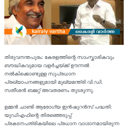
തിരുവനന്തപുരം: കേരളത്തിന്റെ സാംസ്കാരികവും
ബൗദ്ധികവുമായ വളർച്ചയ്ക്ക് ഊന്നൽ
നൽകിക്കൊണ്ടുള്ള സുപ്രധാന
പ്രഖ്യാപനങ്ങളുമായി മുഖ്യമന്ത്രി വി.ഡി.
സതീശൻ ബജറ്റ് അവതരണം തുടരുന്നു.
ഉമ്മൻ ചാണ്ടി ആരോഗ്യ ഇൻഷുറൻസ് പദ്ധതി:
യുഡിഎഫിന്റെ തിരഞ്ഞെടുപ്പ്
പ്രകടനപത്രികയിലെ പ്രധാന വാഗ്ദാനമായിരുന്ന