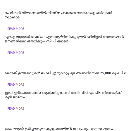
പെൻഷൻ വിതരണത്തിൽ നിന്ന് സഹകരണ ബാങ്കുകളെ ഒഴിവാക്കി
സർക്കാർ
READ MORE
എഐ യുഗത്തിലേക്ക് കെഎസ്ആർടിസി:കൂടുതൽ ഡിജിറ്റൽ സേവനങ്ങൾ
ജനങ്ങളിലേക്കെത്തിക്കും– സി പി ജോൺ
READ MORE
കോടതി ഉത്തരവുകൾ ലംഘിച്ചു; മൂവാറ്റുപുഴ ആർഡിഒയ്ക്ക് 25,000 രൂപ പിഴ
READ MORE
ഇഡി ഉദ്യോഗസ്ഥരെ ആക്രമിച്ച കേസ്: രണ്ട് സിപിഎം പ്രവർത്തകർക്ക്
കൂടി ജാമ്യം
READ MORE
മഴക്കെടുതി: മരിച്ചവരുടെ കുടുംബത്തിന് 8 ലക്ഷം രൂപ ധനസഹായം