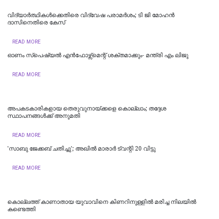
വിദ്യാര്‍ത്ഥികള്‍ക്കെതിരെ വിദ്വേഷ പരാമര്‍ശം; ടി ജി മോഹന്‍
ദാസിനെതിരെ കേസ്
READ MORE
ഓണം സ്‌പെഷ്യൽ എൻഫോഴ്സ്മെന്റ് ശക്തമാക്കും- മന്ത്രി എം ലിജു
READ MORE
അപകടകാരികളായ തെരുവുനായ്ക്കളെ കൊല്ലാം; തദ്ദേശ
സ്ഥാപനങ്ങൾക്ക് അനുമതി
READ MORE
'സാബു ജേക്കബ് ചതിച്ചു'; അഖിൽ മാരാർ ട്വന്റി 20 വിട്ടു
READ MORE
കൊല്ലത്ത് കാണാതായ യുവാവിനെ കിണറിനുള്ളിൽ മരിച്ച നിലയിൽ
കണ്ടെത്തി