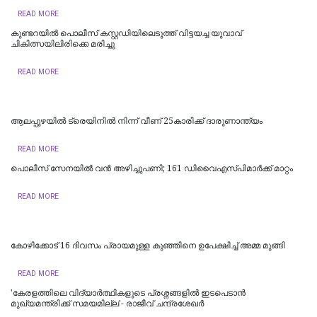
READ MORE
കുണ്ടറയിൽ പൊലീസ് കസ്റ്റഡിയിലെടുത്ത് വിട്ടയച്ച യുവാവ്
ചികിത്സയിലിരിക്കെ മരിച്ചു
READ MORE
ആലപ്പുഴയിൽ ട്രെയിനില്‍ നിന്ന് വീണ് 25കാരിക്ക് ദാരുണാന്ത്യം
READ MORE
പൊലീസ് സേനയിൽ വൻ അഴിച്ചുപണി; 161 ഡിവൈഎസ്പിമാര്‍ക്ക് മാറ്റം
READ MORE
കോഴിക്കോട് 16 ​ദിവസം പ്രായമുള്ള കുഞ്ഞിനെ ഉപേക്ഷിച്ച് അമ്മ മുങ്ങി
READ MORE
'കേരളത്തിലെ വിദ്യാർത്ഥികളുടെ പ്രശ്നങ്ങളിൽ ഇടപെടാൻ
മുഖ്യമന്ത്രിക്ക് സമയമില്ല'- രാജീവ് ചന്ദ്രശേഖർ