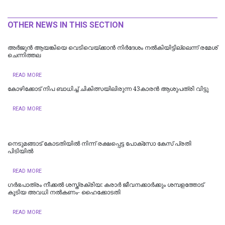
OTHER NEWS IN THIS SECTION
അർജുൻ ആയങ്കിയെ വെടിവെയ്ക്കാൻ നിർദേശം നൽകിയിട്ടില്ലെന്ന് രമേശ്
ചെന്നിത്തല
READ MORE
കോഴിക്കോട് നിപ ബാധിച്ച് ചികിത്സയിലിരുന്ന 43കാരന്‍ ആശുപത്രി വിട്ടു
READ MORE
നെടുമങ്ങാട് കോടതിയില്‍ നിന്ന് രക്ഷപ്പെട്ട പോക്‌സോ കേസ് പ്രതി
പിടിയില്‍
READ MORE
ഗർഭപാത്രം നീക്കൽ ശസ്ത്രക്രിയ: കരാർ ജീവനക്കാർക്കും ശമ്പളത്തോട്
കൂടിയ അവധി നൽകണം- ഹൈക്കോടതി
READ MORE