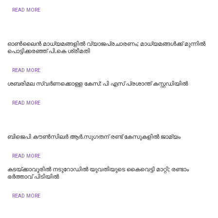
READ MORE
ഓൺലൈൻ മാധ്യമങ്ങളിൽ വ്യാജപ്രചാരണം; മാധ്യമങ്ങൾക്ക് മുന്നിൽ
പൊട്ടിക്കരഞ്ഞ് പി.കെ ശ്രീമതി
READ MORE
ശബരിമല സ്വര്‍ണക്കൊള്ള കേസ്: പി എസ് പ്രശാന്ത് കസ്റ്റഡിയില്‍
READ MORE
ബിജെപി കൗണ്‍സിലര്‍ ആര്‍.സുഗതന് രണ്ട് കേസുകളില്‍ ജാമ്യം
READ MORE
കടയ്ക്കാവൂരിൽ നടുറോഡില്‍ യുവതിയുടെ കൈവെട്ടി മാറ്റി; രണ്ടാം
ഭര്‍ത്താവ് പിടിയിൽ
READ MORE