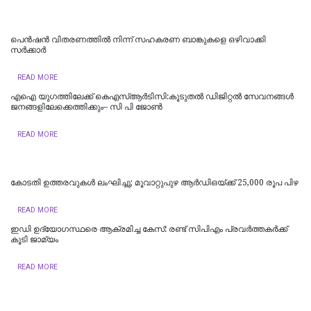
പെൻഷൻ വിതരണത്തിൽ നിന്ന് സഹകരണ ബാങ്കുകളെ ഒഴിവാക്കി
സർക്കാർ
READ MORE
എഐ യുഗത്തിലേക്ക് കെഎസ്ആർടിസി:കൂടുതൽ ഡിജിറ്റൽ സേവനങ്ങൾ
ജനങ്ങളിലേക്കെത്തിക്കും– സി പി ജോൺ
READ MORE
കോടതി ഉത്തരവുകൾ ലംഘിച്ചു; മൂവാറ്റുപുഴ ആർഡിഒയ്ക്ക് 25,000 രൂപ പിഴ
READ MORE
ഇഡി ഉദ്യോഗസ്ഥരെ ആക്രമിച്ച കേസ്: രണ്ട് സിപിഎം പ്രവർത്തകർക്ക്
കൂടി ജാമ്യം
READ MORE