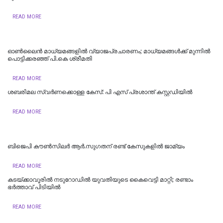
READ MORE
ഓൺലൈൻ മാധ്യമങ്ങളിൽ വ്യാജപ്രചാരണം; മാധ്യമങ്ങൾക്ക് മുന്നിൽ
പൊട്ടിക്കരഞ്ഞ് പി.കെ ശ്രീമതി
READ MORE
ശബരിമല സ്വര്‍ണക്കൊള്ള കേസ്: പി എസ് പ്രശാന്ത് കസ്റ്റഡിയില്‍
READ MORE
ബിജെപി കൗണ്‍സിലര്‍ ആര്‍.സുഗതന് രണ്ട് കേസുകളില്‍ ജാമ്യം
READ MORE
കടയ്ക്കാവൂരിൽ നടുറോഡില്‍ യുവതിയുടെ കൈവെട്ടി മാറ്റി; രണ്ടാം
ഭര്‍ത്താവ് പിടിയിൽ
READ MORE