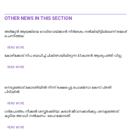
OTHER NEWS IN THIS SECTION
അർജുൻ ആയങ്കിയെ വെടിവെയ്ക്കാൻ നിർദേശം നൽകിയിട്ടില്ലെന്ന് രമേശ്
ചെന്നിത്തല
READ MORE
കോഴിക്കോട് നിപ ബാധിച്ച് ചികിത്സയിലിരുന്ന 43കാരന്‍ ആശുപത്രി വിട്ടു
READ MORE
നെടുമങ്ങാട് കോടതിയില്‍ നിന്ന് രക്ഷപ്പെട്ട പോക്‌സോ കേസ് പ്രതി
പിടിയില്‍
READ MORE
ഗർഭപാത്രം നീക്കൽ ശസ്ത്രക്രിയ: കരാർ ജീവനക്കാർക്കും ശമ്പളത്തോട്
കൂടിയ അവധി നൽകണം- ഹൈക്കോടതി
READ MORE