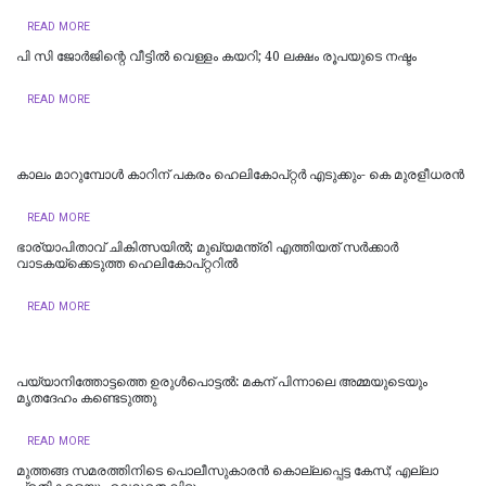
READ MORE
പി സി ജോര്‍ജിന്റെ വീട്ടില്‍ വെള്ളം കയറി; 40 ലക്ഷം രൂപയുടെ നഷ്ടം
READ MORE
കാലം മാറുമ്പോൾ കാറിന് പകരം ഹെലികോപ്റ്റർ എടുക്കും- കെ മുരളീധരന്‍
READ MORE
ഭാര്യാപിതാവ് ചികിത്സയിൽ; മുഖ്യമന്ത്രി എത്തിയത് സര്‍ക്കാര്‍
വാടകയ്‌ക്കെടുത്ത ഹെലികോപ്റ്ററില്‍
READ MORE
പയ്യാനിത്തോട്ടത്തെ ഉരുൾപൊട്ടൽ: മകന് പിന്നാലെ അമ്മയുടെയും
മൃതദേഹം കണ്ടെടുത്തു
READ MORE
മുത്തങ്ങ സമരത്തിനിടെ പൊലീസുകാരൻ കൊല്ലപ്പെട്ട കേസ്; എല്ലാ