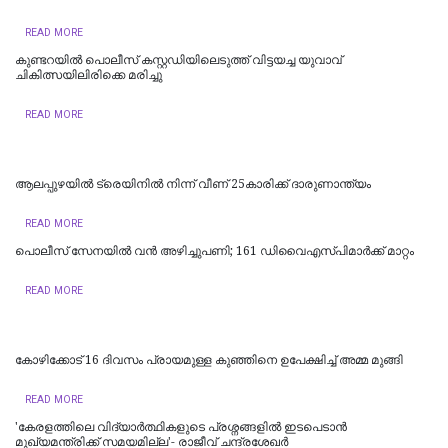
READ MORE
കുണ്ടറയിൽ പൊലീസ് കസ്റ്റഡിയിലെടുത്ത് വിട്ടയച്ച യുവാവ്
ചികിത്സയിലിരിക്കെ മരിച്ചു
READ MORE
ആലപ്പുഴയിൽ ട്രെയിനില്‍ നിന്ന് വീണ് 25കാരിക്ക് ദാരുണാന്ത്യം
READ MORE
പൊലീസ് സേനയിൽ വൻ അഴിച്ചുപണി; 161 ഡിവൈഎസ്പിമാര്‍ക്ക് മാറ്റം
READ MORE
കോഴിക്കോട് 16 ​ദിവസം പ്രായമുള്ള കുഞ്ഞിനെ ഉപേക്ഷിച്ച് അമ്മ മുങ്ങി
READ MORE
'കേരളത്തിലെ വിദ്യാർത്ഥികളുടെ പ്രശ്നങ്ങളിൽ ഇടപെടാൻ
മുഖ്യമന്ത്രിക്ക് സമയമില്ല'- രാജീവ് ചന്ദ്രശേഖർ