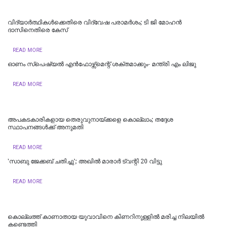
വിദ്യാര്‍ത്ഥികള്‍ക്കെതിരെ വിദ്വേഷ പരാമര്‍ശം; ടി ജി മോഹന്‍
ദാസിനെതിരെ കേസ്
READ MORE
ഓണം സ്‌പെഷ്യൽ എൻഫോഴ്സ്മെന്റ് ശക്തമാക്കും- മന്ത്രി എം ലിജു
READ MORE
അപകടകാരികളായ തെരുവുനായ്ക്കളെ കൊല്ലാം; തദ്ദേശ
സ്ഥാപനങ്ങൾക്ക് അനുമതി
READ MORE
'സാബു ജേക്കബ് ചതിച്ചു'; അഖിൽ മാരാർ ട്വന്റി 20 വിട്ടു
READ MORE
കൊല്ലത്ത് കാണാതായ യുവാവിനെ കിണറിനുള്ളിൽ മരിച്ച നിലയിൽ
കണ്ടെത്തി