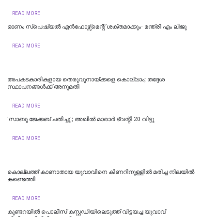
READ MORE
ഓണം സ്‌പെഷ്യൽ എൻഫോഴ്സ്മെന്റ് ശക്തമാക്കും- മന്ത്രി എം ലിജു
READ MORE
അപകടകാരികളായ തെരുവുനായ്ക്കളെ കൊല്ലാം; തദ്ദേശ
സ്ഥാപനങ്ങൾക്ക് അനുമതി
READ MORE
'സാബു ജേക്കബ് ചതിച്ചു'; അഖിൽ മാരാർ ട്വന്റി 20 വിട്ടു
READ MORE
കൊല്ലത്ത് കാണാതായ യുവാവിനെ കിണറിനുള്ളിൽ മരിച്ച നിലയിൽ
കണ്ടെത്തി
READ MORE
കുണ്ടറയിൽ പൊലീസ് കസ്റ്റഡിയിലെടുത്ത് വിട്ടയച്ച യുവാവ്