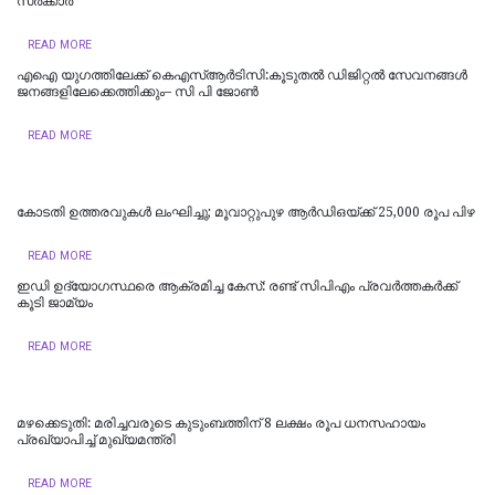
സർക്കാർ
READ MORE
എഐ യുഗത്തിലേക്ക് കെഎസ്ആർടിസി:കൂടുതൽ ഡിജിറ്റൽ സേവനങ്ങൾ
ജനങ്ങളിലേക്കെത്തിക്കും– സി പി ജോൺ
READ MORE
കോടതി ഉത്തരവുകൾ ലംഘിച്ചു; മൂവാറ്റുപുഴ ആർഡിഒയ്ക്ക് 25,000 രൂപ പിഴ
READ MORE
ഇഡി ഉദ്യോഗസ്ഥരെ ആക്രമിച്ച കേസ്: രണ്ട് സിപിഎം പ്രവർത്തകർക്ക്
കൂടി ജാമ്യം
READ MORE
മഴക്കെടുതി: മരിച്ചവരുടെ കുടുംബത്തിന് 8 ലക്ഷം രൂപ ധനസഹായം
പ്രഖ്യാപിച്ച് മുഖ്യമന്ത്രി
READ MORE