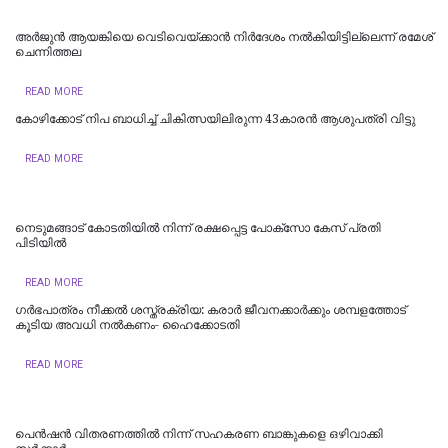
അർജുൻ ആയങ്കിയെ വെടിവെയ്ക്കാൻ നിർദേശം നൽകിയിട്ടില്ലെന്ന് രമേശ്
ചെന്നിത്തല
READ MORE
കോഴിക്കോട് നിപ ബാധിച്ച് ചികിത്സയിലിരുന്ന 43കാരന്‍ ആശുപത്രി വിട്ടു
READ MORE
നെടുമങ്ങാട് കോടതിയില്‍ നിന്ന് രക്ഷപ്പെട്ട പോക്‌സോ കേസ് പ്രതി
പിടിയില്‍
READ MORE
ഗർഭപാത്രം നീക്കൽ ശസ്ത്രക്രിയ: കരാർ ജീവനക്കാർക്കും ശമ്പളത്തോട്
കൂടിയ അവധി നൽകണം- ഹൈക്കോടതി
READ MORE
പെൻഷൻ വിതരണത്തിൽ നിന്ന് സഹകരണ ബാങ്കുകളെ ഒഴിവാക്കി