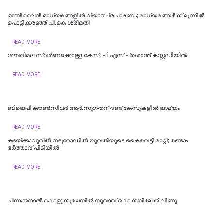
ഓൺലൈൻ മാധ്യമങ്ങളിൽ വ്യാജപ്രചാരണം; മാധ്യമങ്ങൾക്ക് മുന്നിൽ
പൊട്ടിക്കരഞ്ഞ് പി.കെ ശ്രീമതി
READ MORE
ശബരിമല സ്വര്‍ണക്കൊള്ള കേസ്: പി എസ് പ്രശാന്ത് കസ്റ്റഡിയില്‍
READ MORE
ബിജെപി കൗണ്‍സിലര്‍ ആര്‍.സുഗതന് രണ്ട് കേസുകളില്‍ ജാമ്യം
READ MORE
കടയ്ക്കാവൂരിൽ നടുറോഡില്‍ യുവതിയുടെ കൈവെട്ടി മാറ്റി; രണ്ടാം
ഭര്‍ത്താവ് പിടിയിൽ
READ MORE
ചിന്നക്കനാൽ കൊളുക്കുമലയില്‍ യുവാവ് കൊക്കയിലേക്ക് വീണു