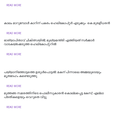
READ MORE
കാലം മാറുമ്പോൾ കാറിന് പകരം ഹെലികോപ്റ്റർ എടുക്കും- കെ മുരളീധരന്‍
READ MORE
ഭാര്യാപിതാവ് ചികിത്സയിൽ; മുഖ്യമന്ത്രി എത്തിയത് സര്‍ക്കാര്‍
വാടകയ്‌ക്കെടുത്ത ഹെലികോപ്റ്ററില്‍
READ MORE
പയ്യാനിത്തോട്ടത്തെ ഉരുൾപൊട്ടൽ: മകന് പിന്നാലെ അമ്മയുടെയും
മൃതദേഹം കണ്ടെടുത്തു
READ MORE
മുത്തങ്ങ സമരത്തിനിടെ പൊലീസുകാരൻ കൊല്ലപ്പെട്ട കേസ്; എല്ലാ
പ്രതികളെയും വെറുതെ വിട്ടു
READ MORE