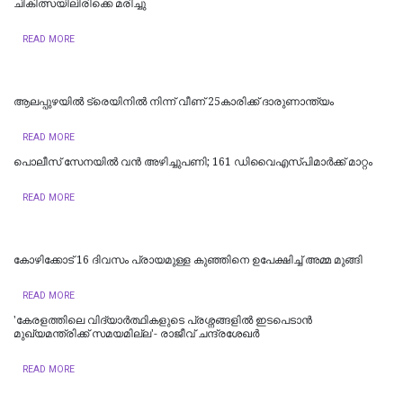
ചികിത്സയിലിരിക്കെ മരിച്ചു
READ MORE
ആലപ്പുഴയിൽ ട്രെയിനില്‍ നിന്ന് വീണ് 25കാരിക്ക് ദാരുണാന്ത്യം
READ MORE
പൊലീസ് സേനയിൽ വൻ അഴിച്ചുപണി; 161 ഡിവൈഎസ്പിമാര്‍ക്ക് മാറ്റം
READ MORE
കോഴിക്കോട് 16 ​ദിവസം പ്രായമുള്ള കുഞ്ഞിനെ ഉപേക്ഷിച്ച് അമ്മ മുങ്ങി
READ MORE
'കേരളത്തിലെ വിദ്യാർത്ഥികളുടെ പ്രശ്നങ്ങളിൽ ഇടപെടാൻ
മുഖ്യമന്ത്രിക്ക് സമയമില്ല'- രാജീവ് ചന്ദ്രശേഖർ
READ MORE