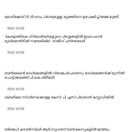
കോഴിക്കോട് 16 ​ദിവസം പ്രായമുള്ള കുഞ്ഞിനെ ഉപേക്ഷിച്ച് അമ്മ മുങ്ങി
READ MORE
'കേരളത്തിലെ വിദ്യാർത്ഥികളുടെ പ്രശ്നങ്ങളിൽ ഇടപെടാൻ
മുഖ്യമന്ത്രിക്ക് സമയമില്ല'- രാജീവ് ചന്ദ്രശേഖർ
READ MORE
ഓൺലൈൻ മാധ്യമങ്ങളിൽ വ്യാജപ്രചാരണം; മാധ്യമങ്ങൾക്ക് മുന്നിൽ
പൊട്ടിക്കരഞ്ഞ് പി.കെ ശ്രീമതി
READ MORE
ശബരിമല സ്വര്‍ണക്കൊള്ള കേസ്: പി എസ് പ്രശാന്ത് കസ്റ്റഡിയില്‍
READ MORE
ബിജെപി കൗണ്‍സിലര്‍ ആര്‍.സുഗതന് രണ്ട് കേസുകളില്‍ ജാമ്യം