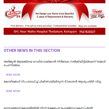
OTHER NEWS IN THIS SECTION
അർജുൻ ആയങ്കിയെ വെടിവെയ്ക്കാൻ നിർദേശം നൽകിയിട്ടില്ലെന്ന് രമേശ്
ചെന്നിത്തല
READ MORE
കോഴിക്കോട് നിപ ബാധിച്ച് ചികിത്സയിലിരുന്ന 43കാരന്‍ ആശുപത്രി വിട്ടു
READ MORE
നെടുമങ്ങാട് കോടതിയില്‍ നിന്ന് രക്ഷപ്പെട്ട പോക്‌സോ കേസ് പ്രതി