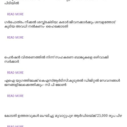
പിടിയില്‍
READ MORE
ഗർഭപാത്രം നീക്കൽ ശസ്ത്രക്രിയ: കരാർ ജീവനക്കാർക്കും ശമ്പളത്തോട്
കൂടിയ അവധി നൽകണം- ഹൈക്കോടതി
READ MORE
പെൻഷൻ വിതരണത്തിൽ നിന്ന് സഹകരണ ബാങ്കുകളെ ഒഴിവാക്കി
സർക്കാർ
READ MORE
എഐ യുഗത്തിലേക്ക് കെഎസ്ആർടിസി:കൂടുതൽ ഡിജിറ്റൽ സേവനങ്ങൾ
ജനങ്ങളിലേക്കെത്തിക്കും– സി പി ജോൺ
READ MORE
കോടതി ഉത്തരവുകൾ ലംഘിച്ചു; മൂവാറ്റുപുഴ ആർഡിഒയ്ക്ക് 25,000 രൂപ പിഴ
READ MORE