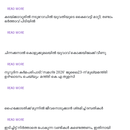
READ MORE
കടയ്ക്കാവൂരിൽ നടുറോഡില്‍ യുവതിയുടെ കൈവെട്ടി മാറ്റി; രണ്ടാം
ഭര്‍ത്താവ് പിടിയിൽ
READ MORE
ചിന്നക്കനാൽ കൊളുക്കുമലയില്‍ യുവാവ് കൊക്കയിലേക്ക് വീണു
READ MORE
നൂറുദിന കർമപരിപാടി:'സമഗ്ര 2026' ജൂലൈ23-ന് മുഖ്യമന്ത്രി
ഉദ്ഘാടനം ചെയ്യും- മന്ത്രി കെ എ തുളസി
READ MORE
ഹൈക്കോടതിക്ക് മുന്നില്‍ ജീവനൊടുക്കാന്‍ ശ്രമിച്ച് ദമ്പതികള്‍
READ MORE
ഇടിച്ചിട്ട് നിര്‍ത്താതെ പോകുന്ന വണ്ടികള്‍ കണ്ടെത്തണം, ഇതിനായി