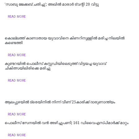
'സാബു ജേക്കബ് ചതിച്ചു'; അഖിൽ മാരാർ ട്വന്റി 20 വിട്ടു
READ MORE
കൊല്ലത്ത് കാണാതായ യുവാവിനെ കിണറിനുള്ളിൽ മരിച്ച നിലയിൽ
കണ്ടെത്തി
READ MORE
കുണ്ടറയിൽ പൊലീസ് കസ്റ്റഡിയിലെടുത്ത് വിട്ടയച്ച യുവാവ്
ചികിത്സയിലിരിക്കെ മരിച്ചു
READ MORE
ആലപ്പുഴയിൽ ട്രെയിനില്‍ നിന്ന് വീണ് 25കാരിക്ക് ദാരുണാന്ത്യം
READ MORE
പൊലീസ് സേനയിൽ വൻ അഴിച്ചുപണി; 161 ഡിവൈഎസ്പിമാര്‍ക്ക് മാറ്റം
READ MORE