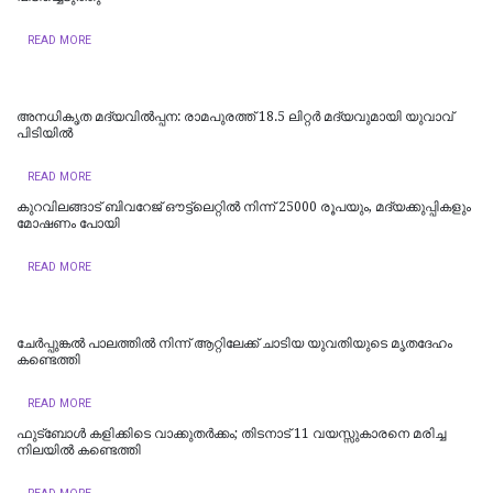
READ MORE
അനധികൃത മദ്യവിൽപ്പന: രാമപുരത്ത് 18.5 ലിറ്റർ മദ്യവുമായി യുവാവ്
പിടിയിൽ
READ MORE
കുറവിലങ്ങാട് ബിവറേജ് ഔട്ട്ലെറ്റിൽ നിന്ന് 25000 രൂപയും, മദ്യക്കുപ്പികളും
മോഷണം പോയി
READ MORE
ചേർപ്പുങ്കൽ പാലത്തിൽ നിന്ന് ആറ്റിലേക്ക് ചാടിയ യുവതിയുടെ മൃതദേഹം
കണ്ടെത്തി
READ MORE
ഫുട്‌ബോള്‍ കളിക്കിടെ വാക്കുതര്‍ക്കം; തിടനാട് 11 വയസ്സുകാരനെ മരിച്ച
നിലയില്‍ കണ്ടെത്തി