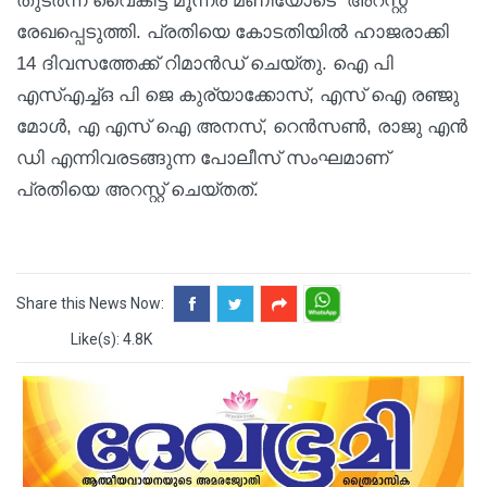
തുടർന്ന് വൈകിട്ട് മൂന്നര മണിയോടെ അറസ്റ്റ്
രേഖപ്പെടുത്തി. പ്രതിയെ കോടതിയിൽ ഹാജരാക്കി
14 ദിവസത്തേക്ക് റിമാൻഡ് ചെയ്തു. ഐ പി
എസ്എച്ച്ഒ പി ജെ കുര്യാക്കോസ്, എസ് ഐ രഞ്ജു
മോൾ, എ എസ് ഐ അനസ്, റെൻസൺ, രാജു എന്‍
ഡി എന്നിവരടങ്ങുന്ന പോലീസ് സംഘമാണ്
പ്രതിയെ അറസ്റ്റ് ചെയ്തത്.
Share this News Now:
Like(s): 4.8K