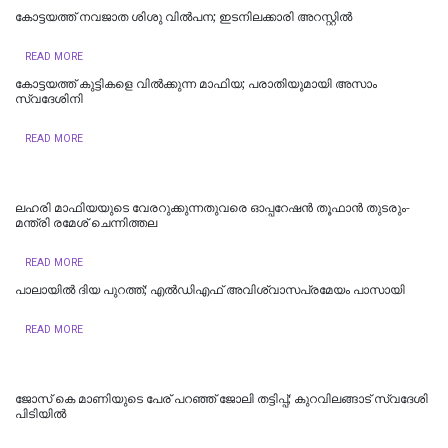
കോട്ടയത്ത് നവജാത ശിശു വില്‍പന; ഇടനിലക്കാരി അറസ്റ്റില്‍
READ MORE
കോട്ടയത്ത് കുട്ടികളെ വിൽക്കുന്ന മാഫിയ; പരാതിയുമായി അസാം
സ്വദേശിനി
READ MORE
ലഹരി മാഫിയയുടെ വേരറുക്കുന്നതുവരെ ഓപ്പറേഷൻ തൂഫാൻ തുടരും-
മന്ത്രി രമേശ് ചെന്നിത്തല
READ MORE
പാലായിൽ ദിയ പുറത്ത്; എല്‍ഡിഎഫ് അവിശ്വാസപ്രമേയം പാസായി
READ MORE
ജോസ് കെ മാണിയുടെ പേര് പറഞ്ഞ് ജോലി തട്ടിപ്പ്; കുറവിലങ്ങാട് സ്വദേശി
പിടിയിൽ