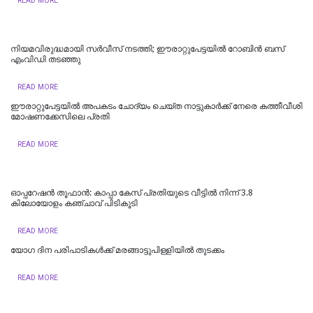
READ MORE
നിയമവിരുദ്ധമായി സര്‍വീസ് നടത്തി; ഈരാറ്റുപേട്ടയില്‍ റോബിന്‍ ബസ്
എംവിഡി തടഞ്ഞു
READ MORE
ഈരാറ്റുപേട്ടയില്‍ അപകടം ചോദ്യം ചെയ്ത നാട്ടുകാര്‍ക്ക് നേരെ കത്തീവീശി
മോഷണക്കേസിലെ പ്രതി
READ MORE
ഓപ്പറേഷൻ തൂഫാൻ: കാപ്പാ കേസ് പ്രതിയുടെ വീട്ടിൽ നിന്ന് 3.8
കിലോയോളം കഞ്ചാവ് പിടികൂടി
READ MORE
യോഗ ദിന പരിപാടികള്‍ക്ക് മരങ്ങാട്ടുപിള്ളിയില്‍ തുടക്കം
READ MORE