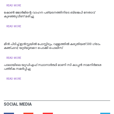
READ MORE
ഷോണ്‍ ജോര്‍ജിന്റെ വാഹന പര്യടനത്തിനിടെ ബിജെപി നേതാവ്
കുഴഞ്ഞുവീണ് മരിച്ചു
READ MORE
മീന്‍ പിടിച്ച് ഇന്‍സ്റ്റയില്‍ പോസ്റ്റിടും, വള്ളത്തില്‍ കരുതിയത് 500 ഗ്രാം
കഞ്ചാവ്; യുട്യൂബറെ പൊക്കി പൊലീസ്
READ MORE
പാലായിലെ യുഡിഎഫ് സ്ഥാനാർത്ഥി മാണി സി കാപ്പൻ നാമനിർദേശ
പത്രിക സമർപ്പിച്ചു
READ MORE
SOCIAL MEDIA