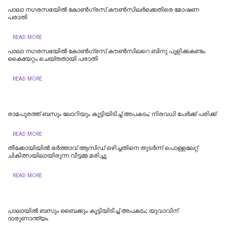
പാലാ നഗരസഭയിൽ കോൺഗ്രസ് കൗൺസിലർക്കെതിരെ മോഷണ
പരാതി
READ MORE
പാലാ നഗരസഭയില്‍ കോൺഗ്രസ് കൗൺസിലറെ ബിനു പുളിക്കകണ്ടം
കൈയേറ്റം ചെയ്തതായി പരാതി
READ MORE
രാമപുരത്ത് ബസും ലോറിയും കൂട്ടിയിടിച്ച് അപകടം; നിരവധി പേർക്ക് പരിക്ക്
READ MORE
തീക്കോയിയിൽ ഭർത്താവ് ആസിഡ് ഒഴിച്ചതിനെ തുടർന്ന് പൊള്ളലേറ്റ്
ചികിത്സയിലായിരുന്ന വീട്ടമ്മ മരിച്ചു
READ MORE
പാലായില്‍ ബസും ബൈക്കും കൂട്ടിയിടിച്ച് അപകടം; യുവാവിന്
ദാരുണാന്ത്യം