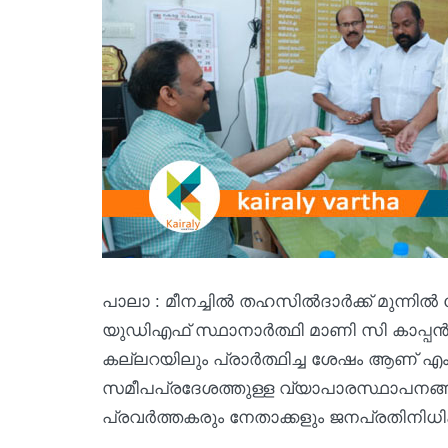
പാലാ : മീനച്ചിൽ തഹസിൽദാർക്ക് മുന്ന
യുഡിഎഫ് സ്ഥാനാർത്ഥി മാണി സി കാപ്പൻ. 
കല്ലറയിലും പ്രാർത്ഥിച്ച ശേഷം ആണ് എ
സമീപപ്രദേശത്തുള്ള വ്യാപാരസ്ഥാപനങ്
പ്രവർത്തകരും നേതാക്കളും ജനപ്രതിനിധി