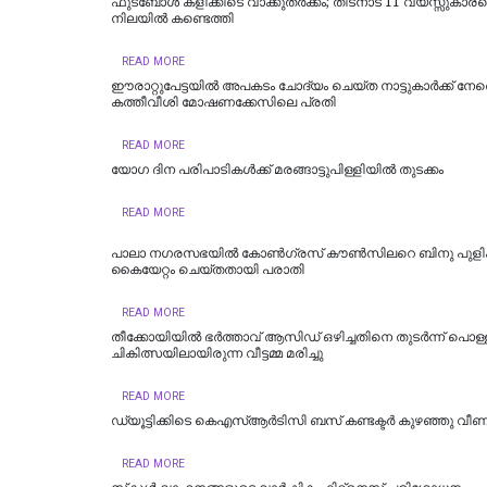
ഫുട്‌ബോള്‍ കളിക്കിടെ വാക്കുതര്‍ക്കം; തിടനാട് 11 വയസ്സുകാരന
നിലയില്‍ കണ്ടെത്തി
READ MORE
ഈരാറ്റുപേട്ടയില്‍ അപകടം ചോദ്യം ചെയ്ത നാട്ടുകാര്‍ക്ക് നേ
കത്തീവീശി മോഷണക്കേസിലെ പ്രതി
READ MORE
യോഗ ദിന പരിപാടികള്‍ക്ക് മരങ്ങാട്ടുപിള്ളിയില്‍ തുടക്കം
READ MORE
പാലാ നഗരസഭയില്‍ കോൺഗ്രസ് കൗൺസിലറെ ബിനു പുളിക്
കൈയേറ്റം ചെയ്തതായി പരാതി
READ MORE
തീക്കോയിയിൽ ഭർത്താവ് ആസിഡ് ഒഴിച്ചതിനെ തുടർന്ന് പൊള്ളല
ചികിത്സയിലായിരുന്ന വീട്ടമ്മ മരിച്ചു
READ MORE
ഡ്യൂട്ടിക്കിടെ കെഎസ്ആര്‍ടിസി ബസ് കണ്ടക്ടര്‍ കുഴഞ്ഞു വീണു
READ MORE