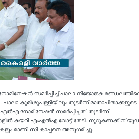
ിൽ നോമിനേഷൻ സമർപ്പിച്ച് പാലാ നിയോജക മണ്ഡലത്തില
പാലാ കുരിശുപള്ളിയിലും തുടർന്ന് മാതാപിതാക്കളുടെ
ംഎൽഎ നോമിനേഷൻ സമർപ്പിച്ചത്. തുടർന്ന്
ങളിൽ കയറി എംഎൽഎ വോട്ട് തേടി. നൂറുകണക്കിന് യു
കളും മാണി സി കാപ്പനെ അനുഗമിച്ചു.