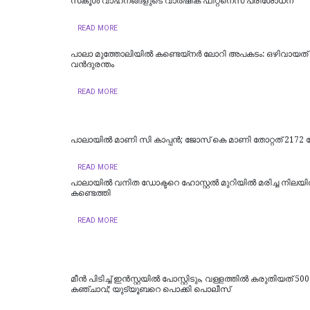
സ്‌കൂൾ വാഹനങ്ങളുടെ വാർഷിക ഫിറ്റ്‌നെസ് പരിശോധന
READ MORE
പാലാ മുത്തോലിയിൽ കണ്ടെയ്‌നർ ലോറി അപകടം: ഒഴിവായത്
വന്‍ദുരന്തം
READ MORE
പാലായിൽ മാണി സി കാപ്പൻ; ജോസ് കെ മാണി തോറ്റത് 2172 വോ
READ MORE
പാലായിൽ വനിത ഡോക്ടറെ ഹോസ്റ്റൽ മുറിയിൽ മരിച്ച നിലയ
കണ്ടെത്തി
READ MORE
മീന്‍ പിടിച്ച് ഇന്‍സ്റ്റയില്‍ പോസ്റ്റിടും, വള്ളത്തില്‍ കരുതിയത് 50
കഞ്ചാവ്; യുട്യൂബറെ പൊക്കി പൊലീസ്