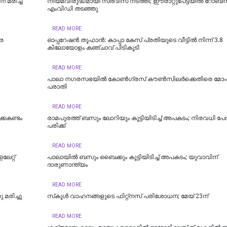
െ മരിച്ച
നിയമവിരുദ്ധമായി സര്‍വീസ് നടത്തി; ഈരാറ്റുപേട്ടയില്‍ റോബിന
എംവിഡി തടഞ്ഞു
READ MORE
രെ
ഓപ്പറേഷൻ തൂഫാൻ: കാപ്പാ കേസ് പ്രതിയുടെ വീട്ടിൽ നിന്ന് 3.8
കിലോയോളം കഞ്ചാവ് പിടികൂടി
READ MORE
പാലാ നഗരസഭയിൽ കോൺഗ്രസ് കൗൺസിലർക്കെതിരെ മ
പരാതി
READ MORE
കകണ്ടം
രാമപുരത്ത് ബസും ലോറിയും കൂട്ടിയിടിച്ച് അപകടം; നിരവധി പേർക
പരിക്ക്
READ MORE
േറ്റ്
പാലായില്‍ ബസും ബൈക്കും കൂട്ടിയിടിച്ച് അപകടം; യുവാവിന്
ദാരുണാന്ത്യം
READ MORE
 മരിച്ചു
സ്‌കൂള്‍ വാഹനങ്ങളുടെ ഫിറ്റ്‌നസ് പരിശോധന; മേയ് 23ന്
READ MORE