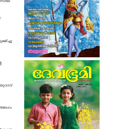
ാസായി
്
ഷിച്ചു;
െ
 യുവാവ്
മൃതദേഹം