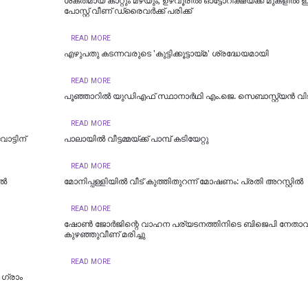
ശക്തമായ കാറ്റും മഴയും; ഉഴവൂരിൽ ഓട്ടോറിക്ഷയ്ക്ക് മുകളിൽ ഇല
പോസ്റ്റ് വീണ് ഡ്രൈവർക്ക് പരിക്ക്
READ MORE
എഴുപതു കടന്നവരുടെ 'കുട്ടിക്കൂട്ടായ്മ' ശ്രദ്ധേയമായി
READ MORE
പൂഞ്ഞാറിൽ യുഡിഎഫ് സ്ഥാനാർഥി എം.ജെ. സെബാസ്റ്റ്യൻ വിജ
READ MORE
ട്ടിന്
പാലായിൽ വീട്ടമ്മയ്ക്ക് പാമ്പ് കടിയേറ്റു
READ MORE
ിൽ
മോനിപ്പള്ളിയിൽ വീട് കുത്തിതുറന്ന് മോഷണം: പ്രതി അറസ്റ്റിൽ
READ MORE
ഷോണ്‍ ജോര്‍ജിന്റെ വാഹന പര്യടനത്തിനിടെ ബിജെപി നേതാവ
കുഴഞ്ഞുവീണ് മരിച്ചു
READ MORE
0 ഗ്രാം