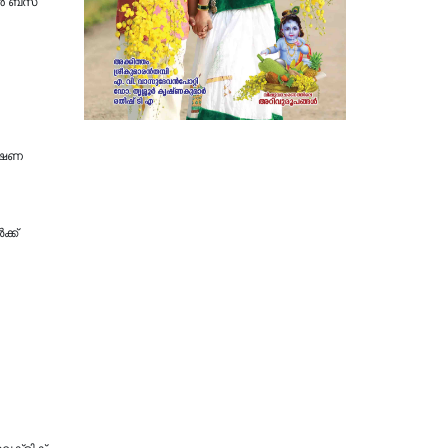
്‍ ബസ്
ോഷണ
്ക്