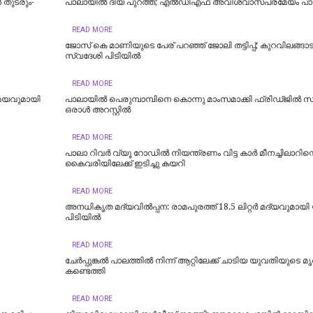
തുടരും-
പാലായിൽ ദിയ പുറത്ത്; എല്‍ഡിഎഫ് അവിശ്വാസപ്രമേയം പ
READ MORE
ജോസ് കെ മാണിയുടെ പേര് പറഞ്ഞ് ജോലി തട്ടിപ്പ്; കുറവിലങ്ങാട
സ്വദേശി പിടിയിൽ
READ MORE
േയവുമായി
പാലായിൽ പെരുമ്പാമ്പിനെ കൊന്നു മാംസമാക്കി ഫ്രിഡ്ജിൽ സൂക്
ഒരാൾ അറസ്റ്റിൽ
READ MORE
പാലാ റിവർ വ്യൂ റോഡിൽ നിയന്ത്രണം വിട്ട കാർ മീനച്ചിലാറിന്റ
കൈവരിയിലേക്ക് ഇടിച്ചു കയറി
READ MORE
അനധികൃത മദ്യവിൽപ്പന: രാമപുരത്ത് 18.5 ലിറ്റർ മദ്യവുമായി
പിടിയിൽ
READ MORE
ചേർപ്പുങ്കൽ പാലത്തിൽ നിന്ന് ആറ്റിലേക്ക് ചാടിയ യുവതിയുടെ 
കണ്ടെത്തി
READ MORE