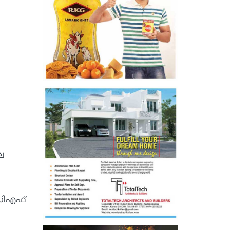
െ
ഡിഎഫ്