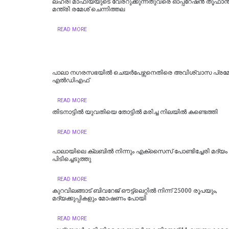
ലഹരി മാഫിയയുടെ വേരറുക്കുന്നതുവരെ ഓപ്പറേഷൻ തൂഫാൻ 
മന്ത്രി രമേശ് ചെന്നിത്തല
READ MORE
പാലാ നഗരസഭയിൽ ചെയർപേഴ്സനെതിരെ അവിശ്വാസ പ്രമ
എൽഡിഎഫ്
READ MORE
തിടനാട്ടിൽ യുവതിയെ തോട്ടിൽ മരിച്ച നിലയിൽ കണ്ടെത്തി
READ MORE
പാലായിലെ ക്ലബിൽ നിന്നും എക്സൈസ് പോണ്ടിച്ചേരി മദ്യം
പിടിച്ചെടുത്തു
READ MORE
കുറവിലങ്ങാട് ബിവറേജ് ഔട്ട്ലെറ്റിൽ നിന്ന് 25000 രൂപയും,
മദ്യക്കുപ്പികളും മോഷണം പോയി
READ MORE