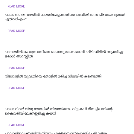
READ MORE
പാലാ നഗരസഭയിൽ ചെയർപേഴ്സനെതിരെ അവിശ്വാസ പ്രമേയവുമായി
എൽഡിഎഫ്
READ MORE
പാലായിൽ പെരുമ്പാമ്പിനെ കൊന്നു മാംസമാക്കി ഫ്രിഡ്ജിൽ സൂക്ഷിച്ചു;
ഒരാൾ അറസ്റ്റിൽ
READ MORE
തിടനാട്ടിൽ യുവതിയെ തോട്ടിൽ മരിച്ച നിലയിൽ കണ്ടെത്തി
READ MORE
പാലാ റിവർ വ്യൂ റോഡിൽ നിയന്ത്രണം വിട്ട കാർ മീനച്ചിലാറിന്റെ
കൈവരിയിലേക്ക് ഇടിച്ചു കയറി
READ MORE
പാലായിലെ ക്ലബിൽ നിന്നും എക്സൈസ് പോണ്ടിച്ചേരി മദ്യം