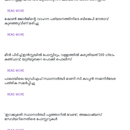
READ MORE
ഷോണ്‍ ജോര്‍ജിന്റെ വാഹന പര്യടനത്തിനിടെ ബിജെപി നേതാവ്
കുഴഞ്ഞുവീണ് മരിച്ചു
READ MORE
മീന്‍ പിടിച്ച് ഇന്‍സ്റ്റയില്‍ പോസ്റ്റിടും, വള്ളത്തില്‍ കരുതിയത് 500 ഗ്രാം
കഞ്ചാവ്; യുട്യൂബറെ പൊക്കി പൊലീസ്
READ MORE
പാലായിലെ യുഡിഎഫ് സ്ഥാനാർത്ഥി മാണി സി കാപ്പൻ നാമനിർദേശ
പത്രിക സമർപ്പിച്ചു
READ MORE
'ഇറക്കുമതി സ്ഥാനാര്‍ത്ഥി പൂഞ്ഞാറില്‍ വേണ്ട'; അലോഷ്യസ്
സേവ്യറിനെതിരെ പോസ്റ്ററുകള്‍