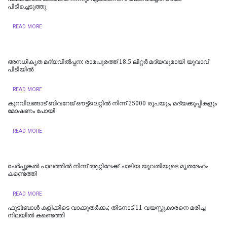
പിടിച്ചെടുത്തു
READ MORE
അനധികൃത മദ്യവിൽപ്പന: രാമപുരത്ത് 18.5 ലിറ്റർ മദ്യവുമായി യുവാവ്
പിടിയിൽ
READ MORE
കുറവിലങ്ങാട് ബിവറേജ് ഔട്ട്ലെറ്റിൽ നിന്ന് 25000 രൂപയും, മദ്യക്കുപ്പികളും
മോഷണം പോയി
READ MORE
ചേർപ്പുങ്കൽ പാലത്തിൽ നിന്ന് ആറ്റിലേക്ക് ചാടിയ യുവതിയുടെ മൃതദേഹം
കണ്ടെത്തി
READ MORE
ഫുട്‌ബോള്‍ കളിക്കിടെ വാക്കുതര്‍ക്കം; തിടനാട് 11 വയസ്സുകാരനെ മരിച്ച
നിലയില്‍ കണ്ടെത്തി