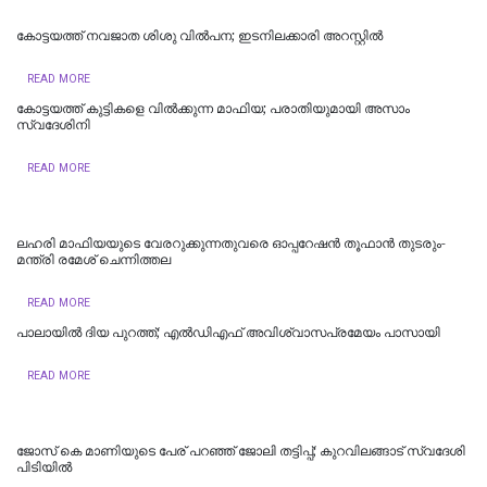
കോട്ടയത്ത് നവജാത ശിശു വില്‍പന; ഇടനിലക്കാരി അറസ്റ്റില്‍
READ MORE
കോട്ടയത്ത് കുട്ടികളെ വിൽക്കുന്ന മാഫിയ; പരാതിയുമായി അസാം
സ്വദേശിനി
READ MORE
ലഹരി മാഫിയയുടെ വേരറുക്കുന്നതുവരെ ഓപ്പറേഷൻ തൂഫാൻ തുടരും-
മന്ത്രി രമേശ് ചെന്നിത്തല
READ MORE
പാലായിൽ ദിയ പുറത്ത്; എല്‍ഡിഎഫ് അവിശ്വാസപ്രമേയം പാസായി
READ MORE
ജോസ് കെ മാണിയുടെ പേര് പറഞ്ഞ് ജോലി തട്ടിപ്പ്; കുറവിലങ്ങാട് സ്വദേശി
പിടിയിൽ