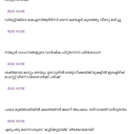
READ MORE
ഡ്യൂട്ടിക്കിടെ കെഎസ്ആര്‍ടിസി ബസ് കണ്ടക്ടര്‍ കുഴഞ്ഞു വീണു മരിച്ചു
READ MORE
സ്‌കൂൾ വാഹനങ്ങളുടെ വാർഷിക ഫിറ്റ്‌നെസ് പരിശോധന
READ MORE
ശക്തമായ കാറ്റും മഴയും; ഉഴവൂരിൽ ഓട്ടോറിക്ഷയ്ക്ക് മുകളിൽ ഇലക്ട്രിക്
പോസ്റ്റ് വീണ് ഡ്രൈവർക്ക് പരിക്ക്
READ MORE
പാലാ മുത്തോലിയിൽ കണ്ടെയ്‌നർ ലോറി അപകടം: ഒഴിവായത് വന്‍ദുരന്തം
READ MORE
എഴുപതു കടന്നവരുടെ 'കുട്ടിക്കൂട്ടായ്മ' ശ്രദ്ധേയമായി