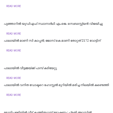
READ MORE
പൂഞ്ഞാറിൽ യുഡിഎഫ് സ്ഥാനാർഥി എം.ജെ. സെബാസ്റ്റ്യൻ വിജയിച്ചു
READ MORE
പാലായിൽ മാണി സി കാപ്പൻ; ജോസ് കെ മാണി തോറ്റത് 2172 വോട്ടിന്
READ MORE
പാലായിൽ വീട്ടമ്മയ്ക്ക് പാമ്പ് കടിയേറ്റു
READ MORE
പാലായിൽ വനിത ഡോക്ടറെ ഹോസ്റ്റൽ മുറിയിൽ മരിച്ച നിലയിൽ കണ്ടെത്തി
READ MORE
മോനിപ്പള്ളിയിൽ വീട് കുത്തിതുറന്ന് മോഷണം: പ്രതി അറസ്റ്റിൽ