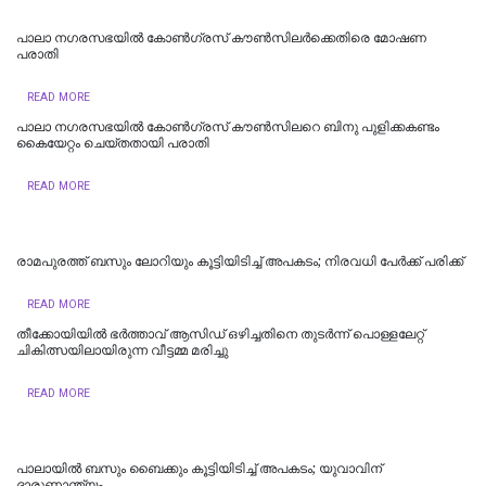
പാലാ നഗരസഭയിൽ കോൺഗ്രസ് കൗൺസിലർക്കെതിരെ മോഷണ
പരാതി
READ MORE
പാലാ നഗരസഭയില്‍ കോൺഗ്രസ് കൗൺസിലറെ ബിനു പുളിക്കകണ്ടം
കൈയേറ്റം ചെയ്തതായി പരാതി
READ MORE
രാമപുരത്ത് ബസും ലോറിയും കൂട്ടിയിടിച്ച് അപകടം; നിരവധി പേർക്ക് പരിക്ക്
READ MORE
തീക്കോയിയിൽ ഭർത്താവ് ആസിഡ് ഒഴിച്ചതിനെ തുടർന്ന് പൊള്ളലേറ്റ്
ചികിത്സയിലായിരുന്ന വീട്ടമ്മ മരിച്ചു
READ MORE
പാലായില്‍ ബസും ബൈക്കും കൂട്ടിയിടിച്ച് അപകടം; യുവാവിന്
ദാരുണാന്ത്യം