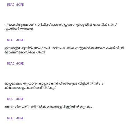
READ MORE
നിയമവിരുദ്ധമായി സര്‍വീസ് നടത്തി; ഈരാറ്റുപേട്ടയില്‍ റോബിന്‍ ബസ്
എംവിഡി തടഞ്ഞു
READ MORE
ഈരാറ്റുപേട്ടയില്‍ അപകടം ചോദ്യം ചെയ്ത നാട്ടുകാര്‍ക്ക് നേരെ കത്തീവീശി
മോഷണക്കേസിലെ പ്രതി
READ MORE
ഓപ്പറേഷൻ തൂഫാൻ: കാപ്പാ കേസ് പ്രതിയുടെ വീട്ടിൽ നിന്ന് 3.8
കിലോയോളം കഞ്ചാവ് പിടികൂടി
READ MORE
യോഗ ദിന പരിപാടികള്‍ക്ക് മരങ്ങാട്ടുപിള്ളിയില്‍ തുടക്കം
READ MORE