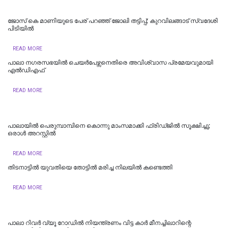
ജോസ് കെ മാണിയുടെ പേര് പറഞ്ഞ് ജോലി തട്ടിപ്പ്; കുറവിലങ്ങാട് സ്വദേശി
പിടിയിൽ
READ MORE
പാലാ നഗരസഭയിൽ ചെയർപേഴ്സനെതിരെ അവിശ്വാസ പ്രമേയവുമായി
എൽഡിഎഫ്
READ MORE
പാലായിൽ പെരുമ്പാമ്പിനെ കൊന്നു മാംസമാക്കി ഫ്രിഡ്ജിൽ സൂക്ഷിച്ചു;
ഒരാൾ അറസ്റ്റിൽ
READ MORE
തിടനാട്ടിൽ യുവതിയെ തോട്ടിൽ മരിച്ച നിലയിൽ കണ്ടെത്തി
READ MORE
പാലാ റിവർ വ്യൂ റോഡിൽ നിയന്ത്രണം വിട്ട കാർ മീനച്ചിലാറിന്റെ