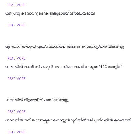
READ MORE
എഴുപതു കടന്നവരുടെ 'കുട്ടിക്കൂട്ടായ്മ' ശ്രദ്ധേയമായി
READ MORE
പൂഞ്ഞാറിൽ യുഡിഎഫ് സ്ഥാനാർഥി എം.ജെ. സെബാസ്റ്റ്യൻ വിജയിച്ചു
READ MORE
പാലായിൽ മാണി സി കാപ്പൻ; ജോസ് കെ മാണി തോറ്റത് 2172 വോട്ടിന്
READ MORE
പാലായിൽ വീട്ടമ്മയ്ക്ക് പാമ്പ് കടിയേറ്റു
READ MORE
പാലായിൽ വനിത ഡോക്ടറെ ഹോസ്റ്റൽ മുറിയിൽ മരിച്ച നിലയിൽ കണ്ടെത്തി
READ MORE