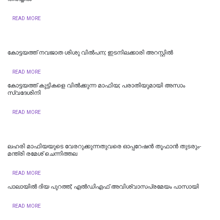
READ MORE
കോട്ടയത്ത് നവജാത ശിശു വില്‍പന; ഇടനിലക്കാരി അറസ്റ്റില്‍
READ MORE
കോട്ടയത്ത് കുട്ടികളെ വിൽക്കുന്ന മാഫിയ; പരാതിയുമായി അസാം
സ്വദേശിനി
READ MORE
ലഹരി മാഫിയയുടെ വേരറുക്കുന്നതുവരെ ഓപ്പറേഷൻ തൂഫാൻ തുടരും-
മന്ത്രി രമേശ് ചെന്നിത്തല
READ MORE
പാലായിൽ ദിയ പുറത്ത്; എല്‍ഡിഎഫ് അവിശ്വാസപ്രമേയം പാസായി
READ MORE