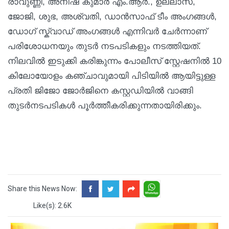
രാവുണ്ണി, അനീഷ് കുമാർ എം.ആർ., ഉല്ലാസ്,
ജോജി, ശുഭ, അശ്വതി, ഡാൻസാഫ് ടീം അംഗങ്ങൾ,
ഡോഗ് സ്ക്വാഡ് അംഗങ്ങൾ എന്നിവർ ചേർന്നാണ്
പരിശോധനയും തുടർ നടപടികളും നടത്തിയത്.
നിലവിൽ ഇടുക്കി കരിങ്കുന്നം പോലീസ് സ്റ്റേഷനിൽ 10
കിലോയോളം കഞ്ചാവുമായി പിടിയിൽ ആയിട്ടുള്ള
പ്രതി ജിജോ ജോർജിനെ കസ്റ്റഡിയിൽ വാങ്ങി
തുടർനടപടികൾ പൂർത്തീകരിക്കുന്നതായിരിക്കും.
Share this News Now:
Like(s): 2.6K