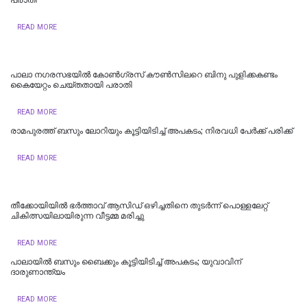
READ MORE
പാലാ നഗരസഭയില്‍ കോൺഗ്രസ് കൗൺസിലറെ ബിനു പുളിക്കകണ്ടം
കൈയേറ്റം ചെയ്തതായി പരാതി
READ MORE
രാമപുരത്ത് ബസും ലോറിയും കൂട്ടിയിടിച്ച് അപകടം; നിരവധി പേർക്ക് പരിക്ക്
READ MORE
തീക്കോയിയിൽ ഭർത്താവ് ആസിഡ് ഒഴിച്ചതിനെ തുടർന്ന് പൊള്ളലേറ്റ്
ചികിത്സയിലായിരുന്ന വീട്ടമ്മ മരിച്ചു
READ MORE
പാലായില്‍ ബസും ബൈക്കും കൂട്ടിയിടിച്ച് അപകടം; യുവാവിന്
ദാരുണാന്ത്യം
READ MORE