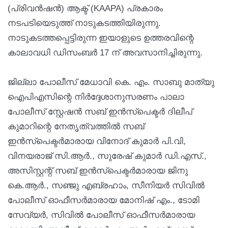
(പ്രിവൻഷൻ) ആക്ട് (KAAPA) പ്രകാരം
നടപടിയെടുത്ത് നാടുകടത്തിയിരുന്നു.
നാടുകടത്തപ്പെട്ടിരുന്ന ഇയാളുടെ ഉത്തരവിന്റെ
കാലാവധി ഡിസംബർ 17 ന് അവസാനിച്ചിരുന്നു.
ജില്ലാ പോലീസ് മേധാവി കെ. എം. സാബു മാത്യു
ഐപിഎസിന്റെ നിർദ്ദേശാനുസരണം പാലാ
പോലീസ് സ്റ്റേഷൻ സബ് ഇൻസ്പെക്ടർ ദിലീപ്
കുമാറിന്റെ നേതൃത്വത്തിൽ സബ്
ഇൻസ്പെക്ടർമാരായ വിനോദ് കുമാർ പി.വി,
വിനയരാജ് സി.ആർ., സുരേഷ് കുമാർ ഡി.എസ്.,
അസിസ്റ്റന്റ് സബ് ഇൻസ്പെക്ടർമാരായ ജിനു
കെ.ആർ., സഞ്ജു എബ്രഹാം, സീനിയർ സിവിൽ
പോലീസ് ഓഫീസർമാരായ മോനിഷ് എം., ടോമി
സേവ്യർ, സിവിൽ പോലീസ് ഓഫീസർമാരായ