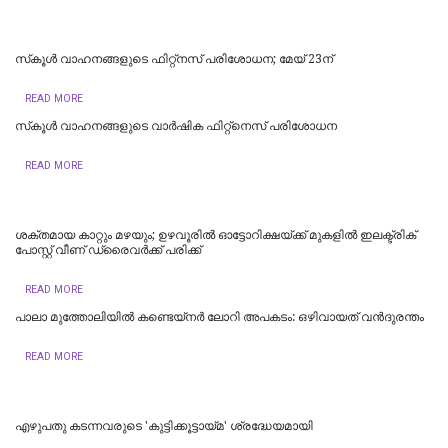
സ്‌കൂള്‍ വാഹനങ്ങളുടെ ഫിറ്റ്‌നസ് പരിശോധന; മേയ് 23ന്
READ MORE
സ്‌കൂൾ വാഹനങ്ങളുടെ വാർഷിക ഫിറ്റ്‌നെസ് പരിശോധന
READ MORE
ശക്തമായ കാറ്റും മഴയും; ഉഴവൂരിൽ ഓട്ടോറിക്ഷയ്ക്ക് മുകളിൽ ഇലക്ട്രിക്
പോസ്റ്റ് വീണ് ഡ്രൈവർക്ക് പരിക്ക്
READ MORE
പാലാ മുത്തോലിയിൽ കണ്ടെയ്‌നർ ലോറി അപകടം: ഒഴിവായത് വന്‍ദുരന്തം
READ MORE
എഴുപതു കടന്നവരുടെ 'കുട്ടിക്കൂട്ടായ്മ' ശ്രദ്ധേയമായി