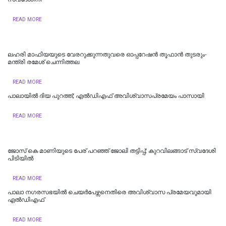
READ MORE
ലഹരി മാഫിയയുടെ വേരറുക്കുന്നതുവരെ ഓപ്പറേഷൻ തൂഫാൻ തുടരും-
മന്ത്രി രമേശ് ചെന്നിത്തല
READ MORE
പാലായിൽ ദിയ പുറത്ത്; എല്‍ഡിഎഫ് അവിശ്വാസപ്രമേയം പാസായി
READ MORE
ജോസ് കെ മാണിയുടെ പേര് പറഞ്ഞ് ജോലി തട്ടിപ്പ്; കുറവിലങ്ങാട് സ്വദേശി
പിടിയിൽ
READ MORE
പാലാ നഗരസഭയിൽ ചെയർപേഴ്സനെതിരെ അവിശ്വാസ പ്രമേയവുമായി
എൽഡിഎഫ്
READ MORE