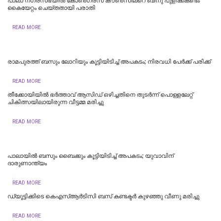
പാലാ നഗരസഭയില്‍ കോൺഗ്രസ് കൗൺസിലറെ ബിനു പുളിക്കകണ്ടം
കൈയേറ്റം ചെയ്തതായി പരാതി
READ MORE
രാമപുരത്ത് ബസും ലോറിയും കൂട്ടിയിടിച്ച് അപകടം; നിരവധി പേർക്ക് പരിക്ക്
READ MORE
തീക്കോയിയിൽ ഭർത്താവ് ആസിഡ് ഒഴിച്ചതിനെ തുടർന്ന് പൊള്ളലേറ്റ്
ചികിത്സയിലായിരുന്ന വീട്ടമ്മ മരിച്ചു
READ MORE
പാലായില്‍ ബസും ബൈക്കും കൂട്ടിയിടിച്ച് അപകടം; യുവാവിന്
ദാരുണാന്ത്യം
READ MORE
ഡ്യൂട്ടിക്കിടെ കെഎസ്ആര്‍ടിസി ബസ് കണ്ടക്ടര്‍ കുഴഞ്ഞു വീണു മരിച്ചു
READ MORE