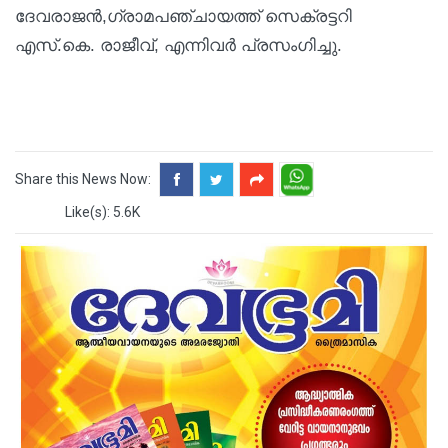
ദേവരാജൻ,ഗ്രാമപഞ്ചായത്ത് സെക്രട്ടറി
എസ്.കെ. രാജീവ്, എന്നിവർ പ്രസംഗിച്ചു.
Share this News Now:
Like(s): 5.6K