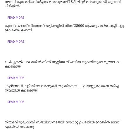
അനധികൃത മദ്യവിൽപ്പന: രാമപുരത്ത് 18.5 ലിറ്റർ മദ്യവുമായി യുവാവ്
പിടിയിൽ
READ MORE
കുറവിലങ്ങാട് ബിവറേജ് ഔട്ട്ലെറ്റിൽ നിന്ന് 25000 രൂപയും, മദ്യക്കുപ്പികളും
മോഷണം പോയി
READ MORE
ചേർപ്പുങ്കൽ പാലത്തിൽ നിന്ന് ആറ്റിലേക്ക് ചാടിയ യുവതിയുടെ മൃതദേഹം
കണ്ടെത്തി
READ MORE
ഫുട്‌ബോള്‍ കളിക്കിടെ വാക്കുതര്‍ക്കം; തിടനാട് 11 വയസ്സുകാരനെ മരിച്ച
നിലയില്‍ കണ്ടെത്തി
READ MORE
നിയമവിരുദ്ധമായി സര്‍വീസ് നടത്തി; ഈരാറ്റുപേട്ടയില്‍ റോബിന്‍ ബസ്
എംവിഡി തടഞ്ഞു