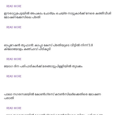
READ MORE
ഈരാറ്റുപേട്ടയില്‍ അപകടം ചോദ്യം ചെയ്ത നാട്ടുകാര്‍ക്ക് നേരെ കത്തീവീശി
മോഷണക്കേസിലെ പ്രതി
READ MORE
ഓപ്പറേഷൻ തൂഫാൻ: കാപ്പാ കേസ് പ്രതിയുടെ വീട്ടിൽ നിന്ന് 3.8
കിലോയോളം കഞ്ചാവ് പിടികൂടി
READ MORE
യോഗ ദിന പരിപാടികള്‍ക്ക് മരങ്ങാട്ടുപിള്ളിയില്‍ തുടക്കം
READ MORE
പാലാ നഗരസഭയിൽ കോൺഗ്രസ് കൗൺസിലർക്കെതിരെ മോഷണ
പരാതി
READ MORE