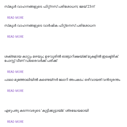
സ്‌കൂള്‍ വാഹനങ്ങളുടെ ഫിറ്റ്‌നസ് പരിശോധന; മേയ് 23ന്
READ MORE
സ്‌കൂൾ വാഹനങ്ങളുടെ വാർഷിക ഫിറ്റ്‌നെസ് പരിശോധന
READ MORE
ശക്തമായ കാറ്റും മഴയും; ഉഴവൂരിൽ ഓട്ടോറിക്ഷയ്ക്ക് മുകളിൽ ഇലക്ട്രിക്
പോസ്റ്റ് വീണ് ഡ്രൈവർക്ക് പരിക്ക്
READ MORE
പാലാ മുത്തോലിയിൽ കണ്ടെയ്‌നർ ലോറി അപകടം: ഒഴിവായത് വന്‍ദുരന്തം
READ MORE
എഴുപതു കടന്നവരുടെ 'കുട്ടിക്കൂട്ടായ്മ' ശ്രദ്ധേയമായി
READ MORE