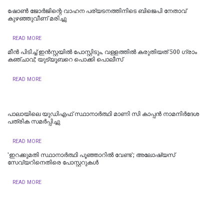
ഷോണ്‍ ജോര്‍ജിന്റെ വാഹന പര്യടനത്തിനിടെ ബിജെപി നേതാവ്
കുഴഞ്ഞുവീണ് മരിച്ചു
READ MORE
മീന്‍ പിടിച്ച് ഇന്‍സ്റ്റയില്‍ പോസ്റ്റിടും, വള്ളത്തില്‍ കരുതിയത് 500 ഗ്രാം
കഞ്ചാവ്; യുട്യൂബറെ പൊക്കി പൊലീസ്
READ MORE
പാലായിലെ യുഡിഎഫ് സ്ഥാനാർത്ഥി മാണി സി കാപ്പൻ നാമനിർദേശ
പത്രിക സമർപ്പിച്ചു
READ MORE
'ഇറക്കുമതി സ്ഥാനാര്‍ത്ഥി പൂഞ്ഞാറില്‍ വേണ്ട'; അലോഷ്യസ്
സേവ്യറിനെതിരെ പോസ്റ്ററുകള്‍
READ MORE