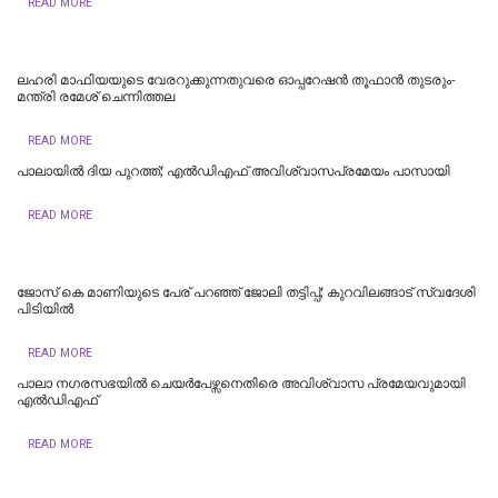
READ MORE
ലഹരി മാഫിയയുടെ വേരറുക്കുന്നതുവരെ ഓപ്പറേഷൻ തൂഫാൻ തുടരും-
മന്ത്രി രമേശ് ചെന്നിത്തല
READ MORE
പാലായിൽ ദിയ പുറത്ത്; എല്‍ഡിഎഫ് അവിശ്വാസപ്രമേയം പാസായി
READ MORE
ജോസ് കെ മാണിയുടെ പേര് പറഞ്ഞ് ജോലി തട്ടിപ്പ്; കുറവിലങ്ങാട് സ്വദേശി
പിടിയിൽ
READ MORE
പാലാ നഗരസഭയിൽ ചെയർപേഴ്സനെതിരെ അവിശ്വാസ പ്രമേയവുമായി
എൽഡിഎഫ്
READ MORE