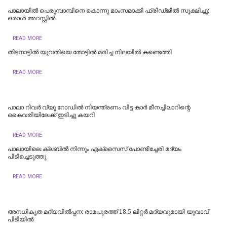
പാലായിൽ പെരുമ്പാമ്പിനെ കൊന്നു മാംസമാക്കി ഫ്രിഡ്ജിൽ സൂക്ഷിച്ചു;
ഒരാൾ അറസ്റ്റിൽ
READ MORE
തിടനാട്ടിൽ യുവതിയെ തോട്ടിൽ മരിച്ച നിലയിൽ കണ്ടെത്തി
READ MORE
പാലാ റിവർ വ്യൂ റോഡിൽ നിയന്ത്രണം വിട്ട കാർ മീനച്ചിലാറിന്റെ
കൈവരിയിലേക്ക് ഇടിച്ചു കയറി
READ MORE
പാലായിലെ ക്ലബിൽ നിന്നും എക്സൈസ് പോണ്ടിച്ചേരി മദ്യം
പിടിച്ചെടുത്തു
READ MORE
അനധികൃത മദ്യവിൽപ്പന: രാമപുരത്ത് 18.5 ലിറ്റർ മദ്യവുമായി യുവാവ്
പിടിയിൽ