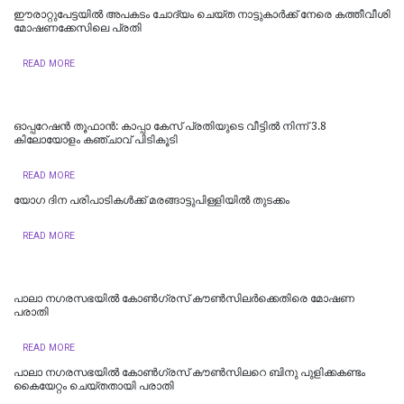
ഈരാറ്റുപേട്ടയില്‍ അപകടം ചോദ്യം ചെയ്ത നാട്ടുകാര്‍ക്ക് നേരെ കത്തീവീശി
മോഷണക്കേസിലെ പ്രതി
READ MORE
ഓപ്പറേഷൻ തൂഫാൻ: കാപ്പാ കേസ് പ്രതിയുടെ വീട്ടിൽ നിന്ന് 3.8
കിലോയോളം കഞ്ചാവ് പിടികൂടി
READ MORE
യോഗ ദിന പരിപാടികള്‍ക്ക് മരങ്ങാട്ടുപിള്ളിയില്‍ തുടക്കം
READ MORE
പാലാ നഗരസഭയിൽ കോൺഗ്രസ് കൗൺസിലർക്കെതിരെ മോഷണ
പരാതി
READ MORE
പാലാ നഗരസഭയില്‍ കോൺഗ്രസ് കൗൺസിലറെ ബിനു പുളിക്കകണ്ടം
കൈയേറ്റം ചെയ്തതായി പരാതി