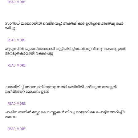
READ MORE
സാന്‍ഡിയാഗോയില്‍ വെടിവെപ്പ്; അക്രമികള്‍ ഉള്‍പ്പടെ അഞ്ചു പേര്‍
മരിച്ചു
READ MORE
യുഎസിൽ യുദ്ധവിമാനങ്ങൾ കൂട്ടിയിടിച്ച് തകർന്നു വീണു; പൈ​ല​റ്റു​മാ​ര്‍
അത്ഭുതകരമായി ര​ക്ഷ​പെ​ട്ടു
READ MORE
കാത്തിരിപ്പ് അവസാനിക്കുന്നു; സൗദി ജയിലില്‍ കഴിയുന്ന അബ്ദുല്‍
റഹീമിന്‍റെ മോചനം ഉടന്‍
READ MORE
പാകിസ്ഥാനിൽ സ്ഫോടക വസ്തുക്കൾ നിറച്ച ഓട്ടോറിക്ഷ പൊട്ടിത്തെറിച്ച് 8
മരണം
READ MORE