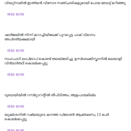
വിയറ്റ്‌നാമില്‍ ഇന്ത്യന്‍ വിനോദ സഞ്ചാരികളുമായി പോയ ബോട്ട് മറിഞ്ഞു
READ MORE
ഷാർജയിൽ നിന്ന് കറാച്ചിയിലേക്ക് പുറപ്പെട്ട പാക് വിമാനം
അപ്രത്യക്ഷമായി
READ MORE
സഹപാഠി ലാപ്‌ടോപ് കൊണ്ട് തലയ്ക്കടിച്ചു; ഉസ്‌ബെക്കിസ്താനില്‍ മലയാളി
വിദ്യാര്‍ത്ഥി കൊല്ലപ്പെട്ടു
READ MORE
ദുബായിയില്‍ റസ്‌റ്റോറന്റില്‍ തീപിടിത്തം; ആളപായമില്ല
READ MORE
യുക്രെനിൽ റഷ്യയുടെ കനത്ത ഡ്രോൺ ആക്രമണം; 13 പേർ
കൊല്ലപ്പെട്ടു
READ MORE