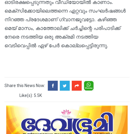
ഓടിരക്ഷപ്പെടുന്നതും വീഡിയോയിൽ കാണാം.
മെക്സിക്കോയിലെത്തന്നെ ഏറ്റവും സംഘർഷങ്ങൾ
നിറഞ്ഞ പ്രദേശമാണ് ഗ്വാനജൂവട്ടോ. കഴിഞ്ഞ
മെയ് മാസം, കാത്തോലിക്ക് ചർച്ചിന്റെ പരിപാടിക്ക്
നേരെ നടത്തിയ ഒരു അക്രമി നടത്തിയ
വെടിവെപ്പിൽ ഏഴ് പേർ കൊല്ലപ്പെട്ടിരുന്നു.
Share this News Now:
Like(s): 5.5K