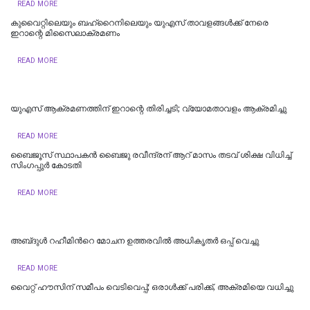
READ MORE
കുവൈറ്റിലെയും ബഹ്‌റൈനിലെയും യുഎസ് താവളങ്ങൾക്ക് നേരെ
ഇറാന്റെ മിസൈലാക്രമണം
READ MORE
യുഎസ് ആക്രമണത്തിന് ഇറാന്റെ തിരിച്ചടി; വ്യോമതാവളം ആക്രമിച്ചു
READ MORE
ബൈജൂസ് സ്ഥാപകൻ ബൈജു രവീന്ദ്രന് ആറ് മാസം തടവ് ശിക്ഷ വിധിച്ച്
സിംഗപ്പുർ കോടതി
READ MORE
അബ്‌ദുൾ റഹീമിന്‍റെ മോചന ഉത്തരവിൽ അധികൃതര്‍ ഒപ്പ് വെച്ചു
READ MORE
വൈറ്റ് ഹൗസിന് സമീപം വെടിവെപ്പ്; ഒരാൾക്ക് പരിക്ക്, അക്രമിയെ വധിച്ചു