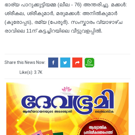
ഭാര്യ പാറുക്കുട്ടിയമ്മ (ലീല - 76) അന്തരിച്ചു. മക്കൾ:
ശ്രീകല, ശ്രീകുമാർ, മരുമക്കൾ: അനിൽകുമാർ
(കൂരോപ്പട), രമ്യ (പേരൂർ). സംസ്കാരം വ്യാഴാഴ്ച
രാവിലെ 11ന് കട്ടച്ചിറയിലെ വീട്ടുവളപ്പിൽ.
Share this News Now:
Like(s): 3.7K