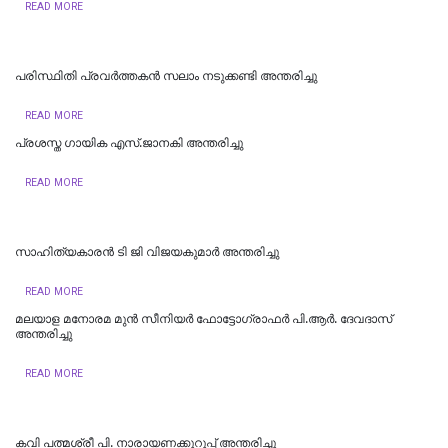
READ MORE
പരിസ്ഥിതി പ്രവർത്തകൻ സലാം നടുക്കണ്ടി അന്തരിച്ചു
READ MORE
പ്രശസ്ത ഗായിക എസ്.ജാനകി അന്തരിച്ചു
READ MORE
സാഹിത്യകാരൻ ടി ജി വിജയകുമാർ അന്തരിച്ചു
READ MORE
മലയാള മനോരമ മുൻ സീനിയർ ഫോട്ടോഗ്രാഫർ പി.ആർ. ദേവദാസ്
അന്തരിച്ചു
READ MORE
കവി പത്മശ്രീ പി. നാരായണക്കുറുപ്പ് അന്തരിച്ചു