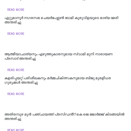
READ MORE
ഏറ്റുമാനൂർ നഗരസഭ ചെയർപേഴ്സൺ ടോമി കുരുവിളയുടെ ഭാര്യ മേരി
അന്തരിച്ചു
READ MORE
ആത്മീയാചാര്യനും എഴുത്തുകാരനുമായ സ്വാമി മുനി നാരായണ
പ്രസാദ് അന്തരിച്ചു
READ MORE
കളരിപ്പയറ്റ് പരിശീലകനും മർമ്മചികിത്സകനുമായ ബിജു മുരളീധര
ഗുരുക്കൾ അന്തരിച്ചു
READ MORE
അതിരമ്പുഴ മുൻ പഞ്ചായത്ത് പ്രസിഡൻ്റ് കെ ജെ ജോർജ്ജ് കിടങ്ങയിൽ
അന്തരിച്ചു
READ MORE