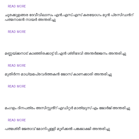
READ MORE
ചൂരക്കുളങ്ങര ദേവീവിലാസം എൻ.എസ്.എസ് കരയോഗം മുന്‍ പ്രസിഡന്‍റ്
പത്മനാഭൻ നായർ അന്തരിച്ചു
READ MORE
മണ്ണയ്ക്കനാട് കാഞ്ഞിരക്കാട്ട് ടി.എൻ ശ്രീദേവി അന്തർജ്ജനം അന്തരിച്ചു
READ MORE
മുതിർന്ന മാധ്യമപ്രവർത്തകൻ ജോസ് കാണക്കാരി അന്തരിച്ചു
READ MORE
മംഗളം ദിനപത്രം അസിസ്റ്റൻ്റ് എഡിറ്റർ മാത്യൂസ് എം ജോർജ് അന്തരിച്ചു
READ MORE
പത്മശ്രീ ജേതാവ് മോനിപ്പള്ളി മൂഴിക്കല്‍ പങ്കജാക്ഷി അന്തരിച്ചു