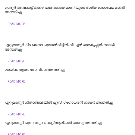
പേരൂർ അമ്പനാട്ട് താഴെ പരേതനായ മാണിയുടെ ഭാര്യ ശോശാമ്മ മാണി
അന്തരിച്ചു
READ MORE
ഏറ്റുമാനൂർ കിഴക്കേനട പുത്തൻവീട്ടിൽ വി എൻ രാമകൃഷ്ണൻ നായർ
അന്തരിച്ചു
READ MORE
ഗായിക ആശാ ഭോസ്‌ലെ അന്തരിച്ചു
READ MORE
ഏറ്റുമാനൂർ ഗീതാഞ്ജലിയിൽ എസ്. ഗംഗാധരൻ നായർ അന്തരിച്ചു
READ MORE
ഏറ്റുമാനൂര്‍ പുന്നത്തുറ വെസ്റ്റ് ആല്ക്കല്‍ വാസു അന്തരിച്ചു
READ MORE