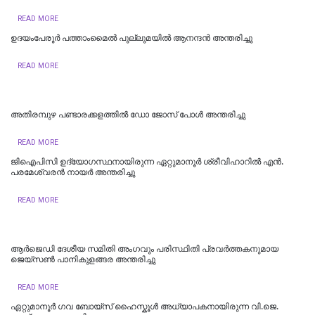
READ MORE
ഉദയംപേരൂർ പത്താംമൈൽ പുല്ലുമയിൽ ആനന്ദൻ അന്തരിച്ചു
READ MORE
അതിരമ്പുഴ പണ്ടാരക്കളത്തിൽ ഡോ ജോസ് പോൾ അന്തരിച്ചു
READ MORE
ജിഐപിസി ഉദ്യോഗസ്ഥനായിരുന്ന ഏറ്റുമാനൂർ ശ്രീവിഹാറിൽ എൻ.
പരമേശ്വരൻ നായർ അന്തരിച്ചു
READ MORE
ആര്‍ജെഡി ദേശീയ സമിതി അംഗവും പരിസ്ഥിതി പ്രവര്‍ത്തകനുമായ
ജെയ്‌സണ്‍ പാനികുളങ്ങര അന്തരിച്ചു
READ MORE
ഏറ്റുമാനൂർ ഗവ ബോയ്സ് ഹൈസ്കൂൾ അധ്യാപകനായിരുന്ന വി.ജെ.