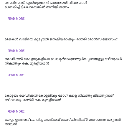
സെൻസസ്; എന്യൂമറേറ്റർ ഹാജരായി വിവരങ്ങൾ
ശേഖരിച്ചിട്ടില്ലായെങ്കിൽ അറിയിക്കണം
READ MORE
മേളകൾ ഖാദിയെ കൂടുതൽ ജനകീയമാക്കും- മന്ത്രി മോൻസ് ജോസഫ്
READ MORE
മെഡിക്കല്‍ കോളജുകളിലെ ഡോക്ടര്‍മാരുടേതുള്‍പ്പെടെയുള്ള ഒഴിവുകള്‍
നികത്തും- കെ. മുരളീധരന്‍
READ MORE
കോട്ടയം മെഡിക്കല്‍ കോളജിലും രോഗികളെ നിലത്തു കിടത്തുന്നത്
ഒഴിവാക്കും-മന്ത്രി കെ. മുരളീധരന്‍
READ MORE
കാപ്പാ ഉത്തരവ് ലംഘിച്ച കഞ്ചാവ് കേസ് പ്രതിക്ക് 6 മാസത്തെ കരുതൽ
തടങ്കൽ