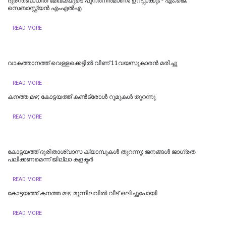
ദുരന്തബാധിത മേഖലയുടെ പുനർനിർമാണം ഉറപ്പാക്കും - എം.ജെ.
സെബാസ്റ്റ്യൻ എംഎൽഎ
READ MORE
വാകത്താനത്ത് വെള്ളക്കെട്ടില്‍ വീണ് 11വയസുകാരന്‍ മരിച്ചു
READ MORE
കനത്ത മഴ; കോട്ടയത്ത് കണ്‍ട്രോള്‍ റൂമുകള്‍ തുറന്നു
READ MORE
കോട്ടയത്ത് ദുരിതാശ്വാസ ക്യാമ്പുകള്‍ തുറന്നു; ജനങ്ങള്‍ ജാഗ്രത
പലിക്കണമെന്ന് ജില്ലാ കളക്ടര്‍
READ MORE
കോട്ടയത്ത് കനത്ത മഴ; മൂന്നിലവിൽ വീട് ഒലിച്ചുപോയി
READ MORE