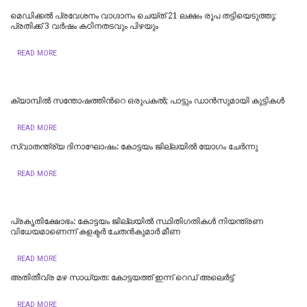
മെഡിക്കൽ പ്രവേശനം വാഗ്ദാനം ചെയ്ത് 21 ലക്ഷം രൂപ തട്ടിയെടുത്തു;
പ്രതിക്ക് 3 വർഷം കഠിനതടവും പിഴയും
READ MORE
ക്യാമ്പിൽ സന്തോഷത്തിന്‍റെ ഒരുപകൽ; പാട്ടും ഡാൻസുമായി കുട്ടികൾ
READ MORE
സ്വാതന്ത്ര്യ ദിനാഘോഷം: കോട്ടയം ജില്ലയില്‍ യോഗം ചേർന്നു
READ MORE
പ്രകൃതിക്ഷോഭം: കോട്ടയം ജില്ലയിൽ സ്ഥിതിഗതികൾ നിയന്ത്രണ
വിധേയമാണെന്ന് കളക്ടർ ചേതൻകുമാർ മീണ
READ MORE
അതിതീവ്ര മഴ സാധ്യത: കോട്ടയത്ത് ഇന്ന് റെഡ് അലെർട്ട്
READ MORE