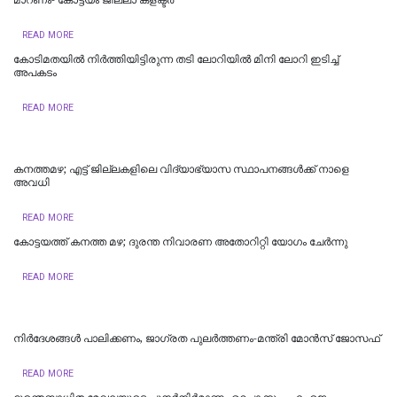
READ MORE
കോടിമതയിൽ നിർത്തിയിട്ടിരുന്ന തടി ലോറിയിൽ മിനി ലോറി ഇടിച്ച്
അപകടം
READ MORE
കനത്തമഴ; എട്ട് ജില്ലകളിലെ വിദ്യാഭ്യാസ സ്ഥാപനങ്ങൾക്ക് നാളെ
അവധി
READ MORE
കോട്ടയത്ത് കനത്ത മഴ; ദുരന്ത നിവാരണ അതോറിറ്റി യോഗം ചേർന്നു
READ MORE
നിർദേശങ്ങൾ പാലിക്കണം, ജാഗ്രത പുലർത്തണം-മന്ത്രി മോൻസ് ജോസഫ്
READ MORE