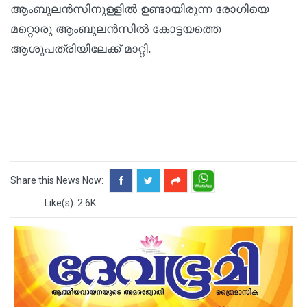
ആംബുലൻസിനുള്ളിൽ ഉണ്ടായിരുന്ന രോഗിയെ
മറ്റൊരു ആംബുലൻസിൽ കോട്ടയത്തെ
ആശുപത്രിയിലേക്ക് മാറ്റി.
Share this News Now:
Like(s): 2.6K