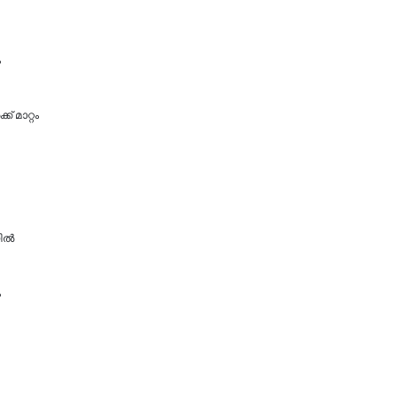
ം
 മാറ്റം
ല്‍
ം