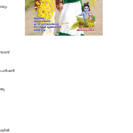
െയും
ാണ്ട്
െന്‍ഷന്‍
ിജു
ിലയിൽ