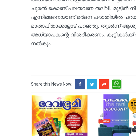
ചൂരൽ കൊണ്ട് പലതവണ തല്ലി. മുട്ടിൽ നിർത്ത
എന്നിങ്ങനെയാണ് മർദന പരാതിയിൽ പറയുന്നത്
മാതാപിതാക്കളോട് പറഞ്ഞു. തുടർന്ന് ആശുപ
അധ്യാപകന്റെ വിശദീകരണം. കുട്ടികൾക്ക്
നൽകും.
Share this News Now: