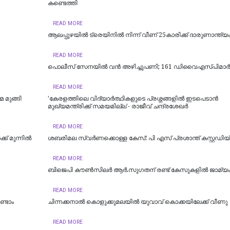
കണ്ടെത്തി
READ MORE
ആലപ്പുഴയിൽ ട്രെയിനില്‍ നിന്ന് വീണ് 25കാരിക്ക് ദാരുണാന്ത്യ
READ MORE
പൊലീസ് സേനയിൽ വൻ അഴിച്ചുപണി; 161 ഡിവൈഎസ്പിമാര്‍ക്ക്
READ MORE
 മുങ്ങി
'കേരളത്തിലെ വിദ്യാർത്ഥികളുടെ പ്രശ്നങ്ങളിൽ ഇടപെടാൻ
മുഖ്യമന്ത്രിക്ക് സമയമില്ല'- രാജീവ് ചന്ദ്രശേഖർ
READ MORE
് മുന്നിൽ
ശബരിമല സ്വര്‍ണക്കൊള്ള കേസ്: പി എസ് പ്രശാന്ത് കസ്റ്റഡിയി
READ MORE
ബിജെപി കൗണ്‍സിലര്‍ ആര്‍.സുഗതന് രണ്ട് കേസുകളില്‍ ജാമ്യ
READ MORE
ണ്ടാം
ചിന്നക്കനാൽ കൊളുക്കുമലയില്‍ യുവാവ് കൊക്കയിലേക്ക് വീണു
READ MORE