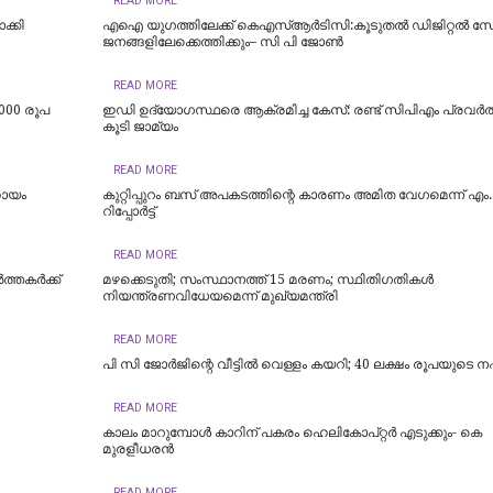
READ MORE
്കി
എഐ യുഗത്തിലേക്ക് കെഎസ്ആർടിസി:കൂടുതൽ ഡിജിറ്റൽ സ
ജനങ്ങളിലേക്കെത്തിക്കും– സി പി ജോൺ
READ MORE
000 രൂപ
ഇഡി ഉദ്യോഗസ്ഥരെ ആക്രമിച്ച കേസ്: രണ്ട് സിപിഎം പ്രവർത്
കൂടി ജാമ്യം
READ MORE
ഹായം
കുറ്റിപ്പുറം ബസ് അപകടത്തിന്റെ കാരണം അമിത വേഗമെന്ന് എം
റിപ്പോര്‍ട്ട്
READ MORE
്തകർക്ക്
മഴക്കെടുതി; സംസ്ഥാനത്ത് 15 മരണം; സ്ഥിതിഗതികൾ
നിയന്ത്രണവിധേയമെന്ന് മുഖ്യമന്ത്രി
READ MORE
പി സി ജോര്‍ജിന്റെ വീട്ടില്‍ വെള്ളം കയറി; 40 ലക്ഷം രൂപയുടെ നഷ
READ MORE
കാലം മാറുമ്പോൾ കാറിന് പകരം ഹെലികോപ്റ്റർ എടുക്കും- കെ
മുരളീധരന്‍
READ MORE