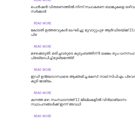
READ MORE
പെൻഷൻ വിതരണത്തിൽ നിന്ന് സഹകരണ ബാങ്കുകളെ ഒഴിവാക
സർക്കാർ
READ MORE
കോടതി ഉത്തരവുകൾ ലംഘിച്ചു; മൂവാറ്റുപുഴ ആർഡിഒയ്ക്ക് 25,
പിഴ
READ MORE
മഴക്കെടുതി: മരിച്ചവരുടെ കുടുംബത്തിന് 8 ലക്ഷം രൂപ ധനസ
പ്രഖ്യാപിച്ച് മുഖ്യമന്ത്രി
READ MORE
ഇഡി ഉദ്യോഗസ്ഥരെ ആക്രമിച്ച കേസ്: നാല് സിപിഎം പ്രവർത
കൂടി ജാമ്യം
READ MORE
കനത്ത മഴ: സംസ്ഥാനത്ത് 12 ജില്ലകളില്‍ വിദ്യാഭ്യാസ
സ്ഥാപനങ്ങള്‍ക്ക് ഇന്ന് അവധി
READ MORE