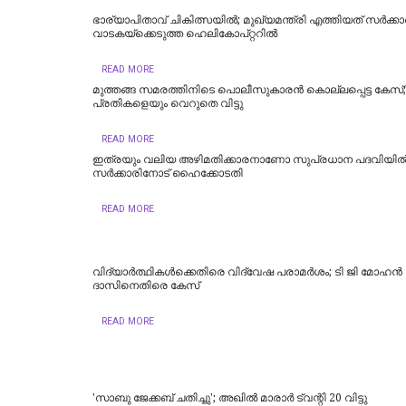
ഭാര്യാപിതാവ് ചികിത്സയിൽ; മുഖ്യമന്ത്രി എത്തിയത് സര്‍ക്കാര്
വാടകയ്‌ക്കെടുത്ത ഹെലികോപ്റ്ററില്‍
READ MORE
മുത്തങ്ങ സമരത്തിനിടെ പൊലീസുകാരൻ കൊല്ലപ്പെട്ട കേസ്
പ്രതികളെയും വെറുതെ വിട്ടു
READ MORE
ഇത്രയും വലിയ അഴിമതിക്കാരനാണോ സുപ്രധാന പദവിയി
സർക്കാരിനോട് ഹൈക്കോടതി
READ MORE
വിദ്യാര്‍ത്ഥികള്‍ക്കെതിരെ വിദ്വേഷ പരാമര്‍ശം; ടി ജി മോഹന്‍
ദാസിനെതിരെ കേസ്
READ MORE
'സാബു ജേക്കബ് ചതിച്ചു'; അഖിൽ മാരാർ ട്വന്റി 20 വിട്ടു