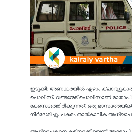
ഇടുക്കി: അണക്കരയിൽ ഏഴാം ക്ലാസ്സുക
പൊലീസ്. വണ്ടന്മേട് പൊലീസാണ് മാതാ
കേസെടുത്തിരിക്കുന്നത്. ഒരു മാസത്തേയ
നിർദേശിച്ചു. പകരം താത്കാലിക അധ്യാപക
അധ്യാപകനെ കളിയാക്കിയെന്ന് ആരോപിച്ച് ക