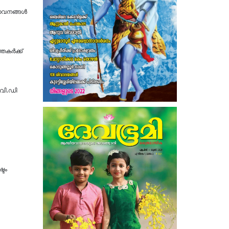
േവനങ്ങൾ
തകർക്ക്
.വി.ഡി
്ടം