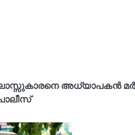
ാസ്സുകാരനെ അധ്യാപകൻ മർദി
പൊലീസ്