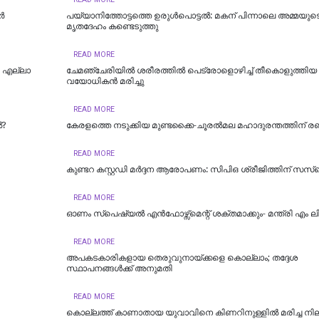
‍
പയ്യാനിത്തോട്ടത്തെ ഉരുൾപൊട്ടൽ: മകന് പിന്നാലെ അമ്മയുട
മൃതദേഹം കണ്ടെടുത്തു
READ MORE
; എല്ലാ
ചേമഞ്ചേരിയില്‍ ശരീരത്തില്‍ പെട്രോളൊഴിച്ച് തീകൊളുത്തിയ
വയോധികന്‍ മരിച്ചു
READ MORE
ൽ?
കേരളത്തെ നടുക്കിയ മുണ്ടക്കൈ-ചൂരല്‍മല മഹാദുരന്തത്തിന് രണ്ട
READ MORE
കുണ്ടറ കസ്റ്റഡി മര്‍ദ്ദന ആരോപണം: സിപിഒ ശ്രീജിത്തിന് സസ്‌പ
READ MORE
ഓണം സ്‌പെഷ്യൽ എൻഫോഴ്സ്മെന്റ് ശക്തമാക്കും- മന്ത്രി എം ല
READ MORE
അപകടകാരികളായ തെരുവുനായ്ക്കളെ കൊല്ലാം; തദ്ദേശ
സ്ഥാപനങ്ങൾക്ക് അനുമതി
READ MORE
കൊല്ലത്ത് കാണാതായ യുവാവിനെ കിണറിനുള്ളിൽ മരിച്ച ന