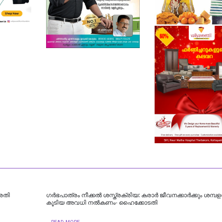
്രതി
ഗർഭപാത്രം നീക്കൽ ശസ്ത്രക്രിയ: കരാർ ജീവനക്കാർക്കും ശമ്പള
കൂടിയ അവധി നൽകണം- ഹൈക്കോടതി