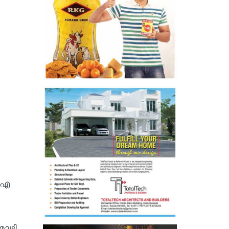
 എ
മൊഴി.