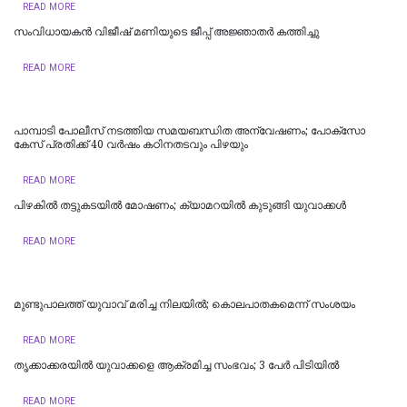
READ MORE
സംവിധായകൻ വിജീഷ് മണിയുടെ ജീപ്പ് അജ്ഞാതർ കത്തിച്ചു
READ MORE
പാമ്പാടി പോലീസ് നടത്തിയ സമയബന്ധിത അന്വേഷണം; പോക്സോ
കേസ് പ്രതിക്ക് 40 വർഷം കഠിനതടവും പിഴയും
READ MORE
പിഴകിൽ തട്ടുകടയിൽ മോഷണം; ക്യാമറയിൽ കുടുങ്ങി യുവാക്കൾ
READ MORE
മുണ്ടുപാലത്ത് യുവാവ് മരിച്ച നിലയില്‍; കൊലപാതകമെന്ന് സംശയം
READ MORE
തൃക്കാക്കരയിൽ യുവാക്കളെ ആക്രമിച്ച സംഭവം; 3 പേർ പിടിയിൽ
READ MORE