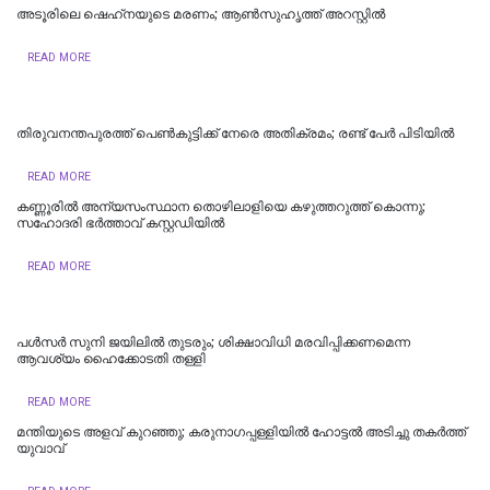
അടൂരിലെ ഷെഹ്‌നയുടെ മരണം; ആണ്‍സുഹൃത്ത് അറസ്റ്റില്‍
READ MORE
തിരുവനന്തപുരത്ത് പെൺകുട്ടിക്ക് നേരെ അതിക്രമം; രണ്ട് പേർ പിടിയിൽ
READ MORE
കണ്ണൂരിൽ അന്യസംസ്ഥാന തൊഴിലാളിയെ കഴുത്തറുത്ത് കൊന്നു;
സഹോദരി ഭർത്താവ് കസ്റ്റഡിയിൽ
READ MORE
പള്‍സര്‍ സുനി ജയിലില്‍ തുടരും; ശിക്ഷാവിധി മരവിപ്പിക്കണമെന്ന
ആവശ്യം ഹൈക്കോടതി തള്ളി
READ MORE
മന്തിയുടെ അളവ് കുറഞ്ഞു; കരുനാ​ഗപ്പള്ളിയിൽ ഹോട്ടല്‍ അടിച്ചു തകര്‍ത്ത്
യുവാവ്