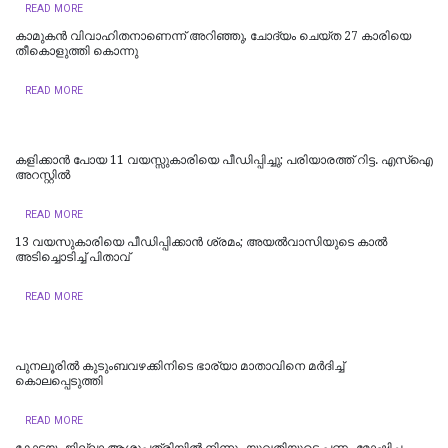
READ MORE
കാമുകൻ വിവാഹിതനാണെന്ന് അറിഞ്ഞു, ചോദ്യം ചെയ്ത 27 കാരിയെ
തീകൊളുത്തി കൊന്നു
READ MORE
കളിക്കാൻ പോയ 11 വയസ്സുകാരിയെ പീഡിപ്പിച്ചു; പരിയാരത്ത് റിട്ട. എസ്ഐ
അറസ്റ്റിൽ
READ MORE
13 വയസുകാരിയെ പീഡിപ്പിക്കാൻ ശ്രമം; അയല്‍വാസിയുടെ കാല്‍
അടിച്ചൊടിച്ച് പിതാവ്
READ MORE
പുനലൂരിൽ കുടുംബവഴക്കിനിടെ ഭാര്യാ മാതാവിനെ മർദിച്ച്
കൊലപ്പെടുത്തി
READ MORE
കോട്ടയം ജില്ലാ ആശുപത്രിയിൽ നിന്നും യുവതിയുടെ പണം മോഷ്ടിച്ച