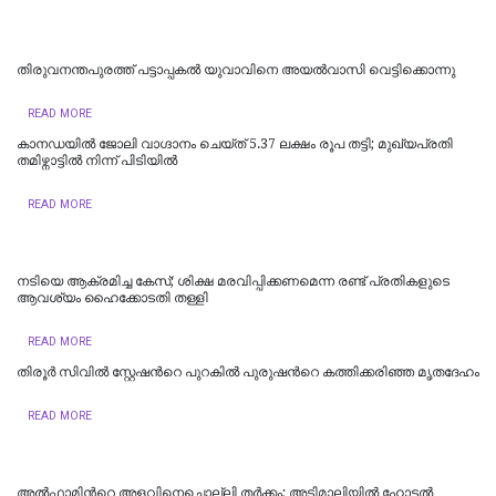
തിരുവനന്തപുരത്ത് പട്ടാപ്പകൽ യുവാവിനെ അയൽവാസി വെട്ടിക്കൊന്നു
READ MORE
കാനഡയിൽ ജോലി വാഗ്ദാനം ചെയ്ത് 5.37 ലക്ഷം രൂപ തട്ടി; മുഖ്യപ്രതി
തമിഴ്നാട്ടിൽ നിന്ന് പിടിയിൽ
READ MORE
നടിയെ ആക്രമിച്ച കേസ്; ശിക്ഷ മരവിപ്പിക്കണമെന്ന രണ്ട് പ്രതികളുടെ
ആവശ്യം ഹൈക്കോടതി തള്ളി
READ MORE
തിരൂർ സിവിൽ സ്റ്റേഷന്‍റെ പുറകിൽ പുരുഷന്‍റെ കത്തിക്കരിഞ്ഞ മൃതദേഹം
READ MORE
അൽഫാമിന്‍റെ അളവിനെച്ചൊല്ലി തർക്കം; അടിമാലിയിൽ ഹോട്ടല്‍