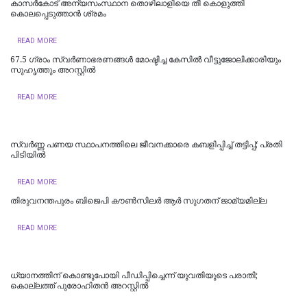
കാസര്‍കോട് അന്യസംസ്ഥാന തൊഴിലാളിയെ തീ കൊളുത്തി
കൊലപ്പെടുത്താന്‍ ശ്രമം
READ MORE
67.5 ഗ്രാം സ്വർണാഭരണങ്ങൾ മോഷ്ടിച്ച കേസിൽ വീട്ടുജോലിക്കാരിയും
സുഹൃത്തും അറസ്റ്റിൽ
READ MORE
സ്വർണ്ണ പണയ സ്ഥാപനത്തിലെ ജീവനക്കാരെ കബളിപ്പിച്ച് തട്ടിപ്പ്; പ്രതി
പിടിയില്‍
READ MORE
തിരുവനന്തപുരം ബിജെപി കൗൺസിലർ ആർ സുഗതന് ജാമ്യമില്ല
READ MORE
ധ്യാനത്തിന് കൊണ്ടുപോയി പീഡിപ്പിച്ചെന്ന് യുവതിയുടെ പരാതി;
കൊല്ലത്ത് പുരോഹിതന്‍ അറസ്റ്റില്‍