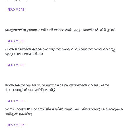
READ MORE
കോട്ടയത്ത് യുവജന കമ്മീഷൻ അദാലത്ത്; എട്ടു പരാതികൾ തീർപ്പാക്കി
READ MORE
പി.ആർ.ഡിയിൽ കരാർ ഫോട്ടോഗ്രാഫർ, വീഡിയോഗ്രാഫർ; ഓഗസ്റ്റ്
ഏഴുവരെ അപേക്ഷിക്കാം
READ MORE
അതിശക്തമായ മഴ സാധ്യത: കോട്ടയം ജില്ലയിൽ വെള്ളി, ശനി
ദിവസങ്ങളിൽ ഓറഞ്ച് അലർട്ട്
READ MORE
സൈ ഹണ്ട് 3.0: കോട്ടയം ജില്ലയിൽ വ്യാപക പരിശോധന; 14 കേസുകൾ
രജിസ്റ്റർ ചെയ്തു
READ MORE