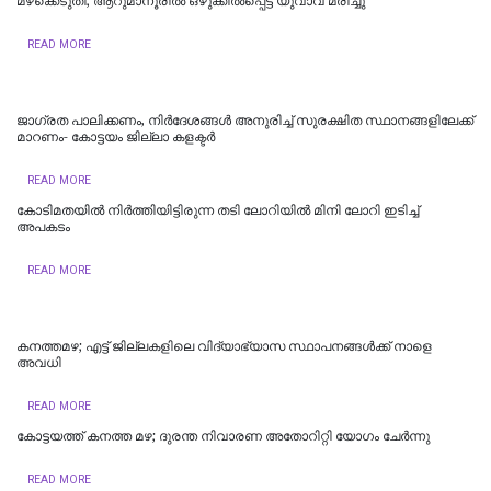
മഴക്കെടുതി; ആറുമാനൂരിൽ ഒഴുക്കില്‍പ്പെട്ട് യുവാവ് മരിച്ചു
READ MORE
ജാഗ്രത പാലിക്കണം, നിര്‍ദേശങ്ങള്‍ അനുരിച്ച് സുരക്ഷിത സ്ഥാനങ്ങളിലേക്ക്
മാറണം- കോട്ടയം ജില്ലാ കളക്ടര്‍
READ MORE
കോടിമതയിൽ നിർത്തിയിട്ടിരുന്ന തടി ലോറിയിൽ മിനി ലോറി ഇടിച്ച്
അപകടം
READ MORE
കനത്തമഴ; എട്ട് ജില്ലകളിലെ വിദ്യാഭ്യാസ സ്ഥാപനങ്ങൾക്ക് നാളെ
അവധി
READ MORE
കോട്ടയത്ത് കനത്ത മഴ; ദുരന്ത നിവാരണ അതോറിറ്റി യോഗം ചേർന്നു
READ MORE