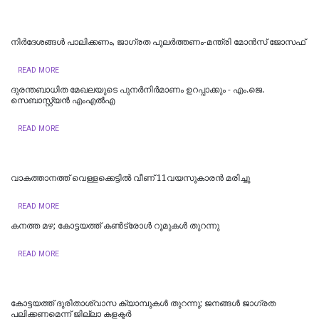
നിർദേശങ്ങൾ പാലിക്കണം, ജാഗ്രത പുലർത്തണം-മന്ത്രി മോൻസ് ജോസഫ്
READ MORE
ദുരന്തബാധിത മേഖലയുടെ പുനർനിർമാണം ഉറപ്പാക്കും - എം.ജെ.
സെബാസ്റ്റ്യൻ എംഎൽഎ
READ MORE
വാകത്താനത്ത് വെള്ളക്കെട്ടില്‍ വീണ് 11വയസുകാരന്‍ മരിച്ചു
READ MORE
കനത്ത മഴ; കോട്ടയത്ത് കണ്‍ട്രോള്‍ റൂമുകള്‍ തുറന്നു
READ MORE
കോട്ടയത്ത് ദുരിതാശ്വാസ ക്യാമ്പുകള്‍ തുറന്നു; ജനങ്ങള്‍ ജാഗ്രത
പലിക്കണമെന്ന് ജില്ലാ കളക്ടര്‍