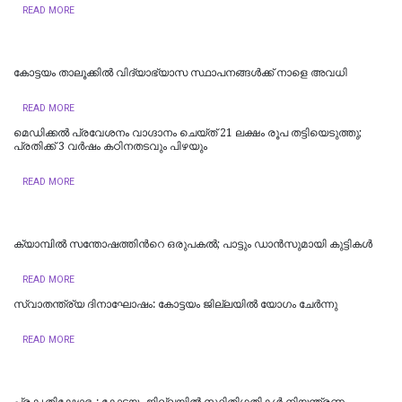
READ MORE
കോട്ടയം താലൂക്കില്‍ വിദ്യാഭ്യാസ സ്ഥാപനങ്ങള്‍ക്ക് നാളെ അവധി
READ MORE
മെഡിക്കൽ പ്രവേശനം വാഗ്ദാനം ചെയ്ത് 21 ലക്ഷം രൂപ തട്ടിയെടുത്തു;
പ്രതിക്ക് 3 വർഷം കഠിനതടവും പിഴയും
READ MORE
ക്യാമ്പിൽ സന്തോഷത്തിന്‍റെ ഒരുപകൽ; പാട്ടും ഡാൻസുമായി കുട്ടികൾ
READ MORE
സ്വാതന്ത്ര്യ ദിനാഘോഷം: കോട്ടയം ജില്ലയില്‍ യോഗം ചേർന്നു
READ MORE
പ്രകൃതിക്ഷോഭം: കോട്ടയം ജില്ലയിൽ സ്ഥിതിഗതികൾ നിയന്ത്രണ