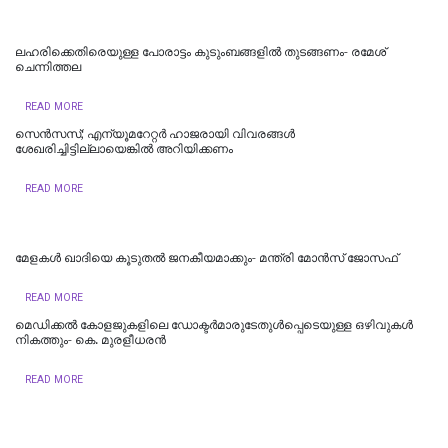
ലഹരിക്കെതിരെയുള്ള പോരാട്ടം കുടുംബങ്ങളിൽ തുടങ്ങണം- രമേശ്
ചെന്നിത്തല
READ MORE
സെൻസസ്; എന്യൂമറേറ്റർ ഹാജരായി വിവരങ്ങൾ
ശേഖരിച്ചിട്ടില്ലായെങ്കിൽ അറിയിക്കണം
READ MORE
മേളകൾ ഖാദിയെ കൂടുതൽ ജനകീയമാക്കും- മന്ത്രി മോൻസ് ജോസഫ്
READ MORE
മെഡിക്കല്‍ കോളജുകളിലെ ഡോക്ടര്‍മാരുടേതുള്‍പ്പെടെയുള്ള ഒഴിവുകള്‍
നികത്തും- കെ. മുരളീധരന്‍
READ MORE