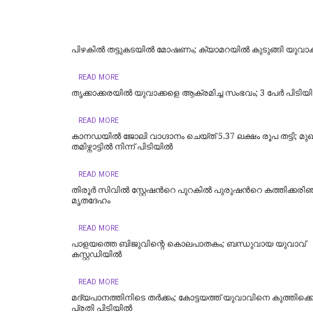
പിഴകിൽ തട്ടുകടയിൽ മോഷണം; ക്യാമറയിൽ കുടുങ്ങി യുവാക
READ MORE
തൃക്കാക്കരയിൽ യുവാക്കളെ ആക്രമിച്ച സംഭവം; 3 പേർ പിടിയ
READ MORE
കാനഡയിൽ ജോലി വാഗ്ദാനം ചെയ്ത് 5.37 ലക്ഷം രൂപ തട്ടി; മു
തമിഴ്നാട്ടിൽ നിന്ന് പിടിയിൽ
READ MORE
തിരൂർ സിവിൽ സ്റ്റേഷന്‍റെ പുറകിൽ പുരുഷന്‍റെ കത്തിക്കരി
മൃതദേഹം
READ MORE
പാളയത്തെ ബിജുവിന്റെ കൊലപാതകം; ബന്ധുവായ യുവാവ്
കസ്റ്റഡിയില്‍
READ MORE
മദ്യപാനത്തിനിടെ തര്‍ക്കം; കോട്ടയത്ത് യുവാവിനെ കുത്തിക്കൊ
പ്രതി പിടിയില്‍