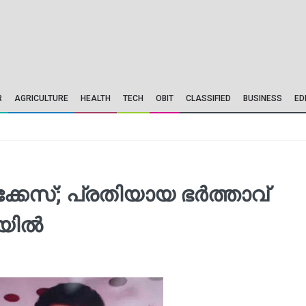
R
AGRICULTURE
HEALTH
TECH
OBIT
CLASSIFIED
BUSINESS
ED
േസ്; പ്രതിയായ ഭര്‍ത്താവ്
യില്‍