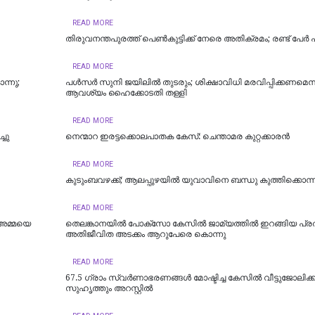
READ MORE
തിരുവനന്തപുരത്ത് പെൺകുട്ടിക്ക് നേരെ അതിക്രമം; രണ്ട് പേർ
READ MORE
്നു;
പള്‍സര്‍ സുനി ജയിലില്‍ തുടരും; ശിക്ഷാവിധി മരവിപ്പിക്കണമെന്
ആവശ്യം ഹൈക്കോടതി തള്ളി
READ MORE
്ചു
നെന്മാറ ഇരട്ടക്കൊലപാതക കേസ്: ചെന്താമര കുറ്റക്കാരൻ
READ MORE
കുടുംബവഴക്ക്; ആലപ്പുഴയില്‍ യുവാവിനെ ബന്ധു കുത്തിക്കൊന്ന
READ MORE
 അമ്മയെ
തെലങ്കാനയിൽ പോക്‌സോ കേസില്‍ ജാമ്യത്തില്‍ ഇറങ്ങിയ പ്ര
അതിജീവിത അടക്കം ആറുപേരെ കൊന്നു
READ MORE
67.5 ഗ്രാം സ്വർണാഭരണങ്ങൾ മോഷ്ടിച്ച കേസിൽ വീട്ടുജോലിക്
സുഹൃത്തും അറസ്റ്റിൽ