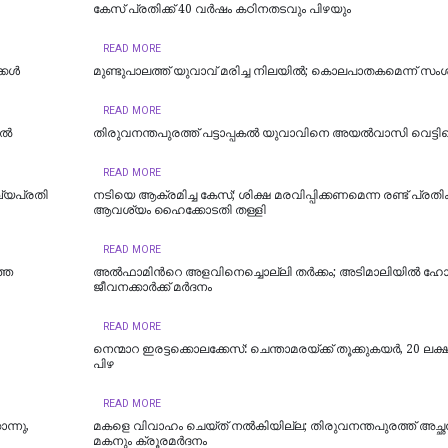
കേസ് പ്രതിക്ക് 40 വർഷം കഠിനതടവും പിഴയും
READ MORE
്കൾ
മുണ്ടുപാലത്ത് യുവാവ് മരിച്ച നിലയില്‍; കൊലപാതകമെന്ന് സ
READ MORE
ിൽ
തിരുവനന്തപുരത്ത് പട്ടാപ്പകൽ യുവാവിനെ അയൽവാസി വെട്ടിക
READ MORE
ഖ്യപ്രതി
നടിയെ ആക്രമിച്ച കേസ്; ശിക്ഷ മരവിപ്പിക്കണമെന്ന രണ്ട് പ്രത
ആവശ്യം ഹൈക്കോടതി തള്ളി
READ MORE
ഞ്ഞ
അൽഫാമിന്‍റെ അളവിനെച്ചൊല്ലി തർക്കം; അടിമാലിയിൽ ഹോട്ട
ജീവനക്കാര്‍ക്ക് മര്‍ദനം
READ MORE
നെന്മാറ ഇരട്ടക്കൊലക്കേസ്: ചെന്താമരയ്ക്ക് തൂക്കുകയർ, 20 ലക്
പിഴ
READ MORE
ന്നു,
മകളെ വിവാഹം ചെയ്ത് നൽകിയില്ല; തിരുവനന്തപുരത്ത് അച്ഛ
മകനും ക്രൂരമര്‍ദനം