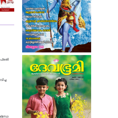
പ്രതി
ിച്ച
ോക്സോ