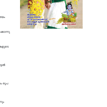
ംശയം
്കൊന്നു
ികളുടെ
ല്‍
ഷം രൂപ
നും