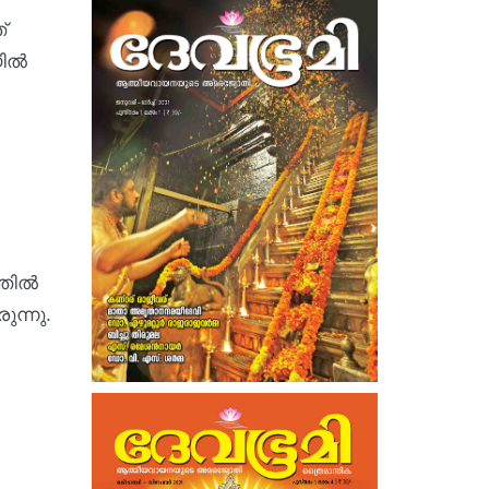
്
ല്‍
ില്‍
ുന്നു.