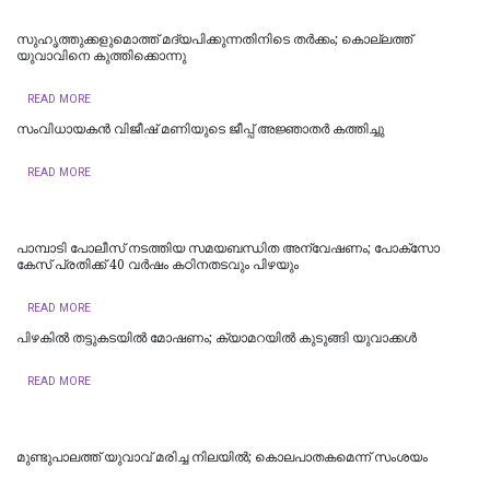
സുഹൃത്തുക്കളുമൊത്ത് മദ്യപിക്കുന്നതിനിടെ തര്‍ക്കം; കൊല്ലത്ത്
യുവാവിനെ കുത്തിക്കൊന്നു
READ MORE
സംവിധായകൻ വിജീഷ് മണിയുടെ ജീപ്പ് അജ്ഞാതർ കത്തിച്ചു
READ MORE
പാമ്പാടി പോലീസ് നടത്തിയ സമയബന്ധിത അന്വേഷണം; പോക്സോ
കേസ് പ്രതിക്ക് 40 വർഷം കഠിനതടവും പിഴയും
READ MORE
പിഴകിൽ തട്ടുകടയിൽ മോഷണം; ക്യാമറയിൽ കുടുങ്ങി യുവാക്കൾ
READ MORE
മുണ്ടുപാലത്ത് യുവാവ് മരിച്ച നിലയില്‍; കൊലപാതകമെന്ന് സംശയം