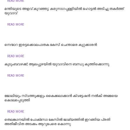
READ MORE
മന്തിയുടെ അളവ് കുറഞ്ഞു; കരുനാ​ഗപ്പള്ളിയിൽ ഹോട്ടല്‍ അടിച്ചു തകര്‍ത്ത്
യുവാവ്
READ MORE
നെന്മാറ ഇരട്ടക്കൊലപാതക കേസ്: ചെന്താമര കുറ്റക്കാരൻ
READ MORE
കുടുംബവഴക്ക്; ആലപ്പുഴയില്‍ യുവാവിനെ ബന്ധു കുത്തിക്കൊന്നു
READ MORE
ജോലിയും സ്വത്തുക്കളും കൈക്കലാക്കാൻ ക്വട്ടേഷൻ നൽകി അമ്മയെ
കൊലപ്പെടുത്തി
READ MORE
തെലങ്കാനയിൽ പോക്‌സോ കേസില്‍ ജാമ്യത്തില്‍ ഇറങ്ങിയ പ്രതി
അതിജീവിത അടക്കം ആറുപേരെ കൊന്നു