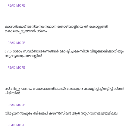
READ MORE
കാസര്‍കോട് അന്യസംസ്ഥാന തൊഴിലാളിയെ തീ കൊളുത്തി
കൊലപ്പെടുത്താന്‍ ശ്രമം
READ MORE
67.5 ഗ്രാം സ്വർണാഭരണങ്ങൾ മോഷ്ടിച്ച കേസിൽ വീട്ടുജോലിക്കാരിയും
സുഹൃത്തും അറസ്റ്റിൽ
READ MORE
സ്വർണ്ണ പണയ സ്ഥാപനത്തിലെ ജീവനക്കാരെ കബളിപ്പിച്ച് തട്ടിപ്പ്; പ്രതി
പിടിയില്‍
READ MORE
തിരുവനന്തപുരം ബിജെപി കൗൺസിലർ ആർ സുഗതന് ജാമ്യമില്ല
READ MORE