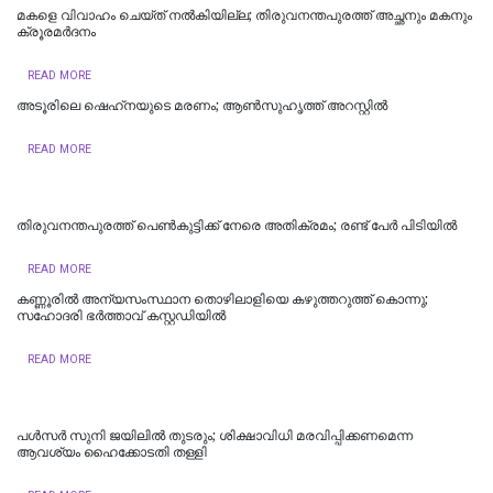
മകളെ വിവാഹം ചെയ്ത് നൽകിയില്ല; തിരുവനന്തപുരത്ത് അച്ഛനും മകനും
ക്രൂരമര്‍ദനം
READ MORE
അടൂരിലെ ഷെഹ്‌നയുടെ മരണം; ആണ്‍സുഹൃത്ത് അറസ്റ്റില്‍
READ MORE
തിരുവനന്തപുരത്ത് പെൺകുട്ടിക്ക് നേരെ അതിക്രമം; രണ്ട് പേർ പിടിയിൽ
READ MORE
കണ്ണൂരിൽ അന്യസംസ്ഥാന തൊഴിലാളിയെ കഴുത്തറുത്ത് കൊന്നു;
സഹോദരി ഭർത്താവ് കസ്റ്റഡിയിൽ
READ MORE
പള്‍സര്‍ സുനി ജയിലില്‍ തുടരും; ശിക്ഷാവിധി മരവിപ്പിക്കണമെന്ന
ആവശ്യം ഹൈക്കോടതി തള്ളി