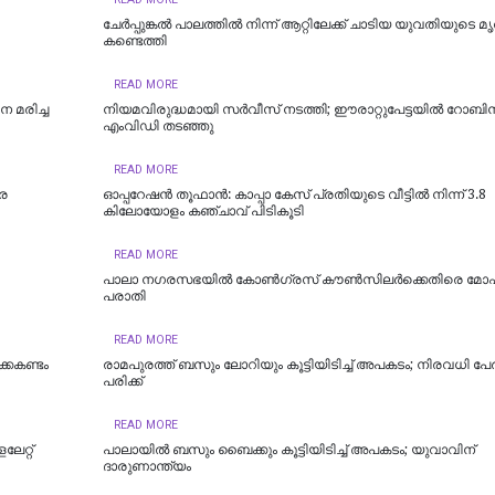
ചേർപ്പുങ്കൽ പാലത്തിൽ നിന്ന് ആറ്റിലേക്ക് ചാടിയ യുവതിയുടെ 
കണ്ടെത്തി
READ MORE
െ മരിച്ച
നിയമവിരുദ്ധമായി സര്‍വീസ് നടത്തി; ഈരാറ്റുപേട്ടയില്‍ റോബിന
എംവിഡി തടഞ്ഞു
READ MORE
രെ
ഓപ്പറേഷൻ തൂഫാൻ: കാപ്പാ കേസ് പ്രതിയുടെ വീട്ടിൽ നിന്ന് 3.8
കിലോയോളം കഞ്ചാവ് പിടികൂടി
READ MORE
പാലാ നഗരസഭയിൽ കോൺഗ്രസ് കൗൺസിലർക്കെതിരെ മ
പരാതി
READ MORE
കകണ്ടം
രാമപുരത്ത് ബസും ലോറിയും കൂട്ടിയിടിച്ച് അപകടം; നിരവധി പേർക
പരിക്ക്
READ MORE
േറ്റ്
പാലായില്‍ ബസും ബൈക്കും കൂട്ടിയിടിച്ച് അപകടം; യുവാവിന്
ദാരുണാന്ത്യം