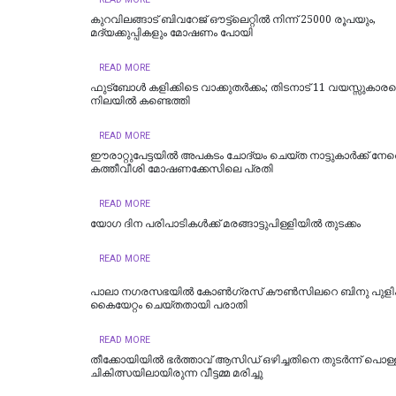
കുറവിലങ്ങാട് ബിവറേജ് ഔട്ട്ലെറ്റിൽ നിന്ന് 25000 രൂപയും,
മദ്യക്കുപ്പികളും മോഷണം പോയി
READ MORE
ഫുട്‌ബോള്‍ കളിക്കിടെ വാക്കുതര്‍ക്കം; തിടനാട് 11 വയസ്സുകാരന
നിലയില്‍ കണ്ടെത്തി
READ MORE
ഈരാറ്റുപേട്ടയില്‍ അപകടം ചോദ്യം ചെയ്ത നാട്ടുകാര്‍ക്ക് നേ
കത്തീവീശി മോഷണക്കേസിലെ പ്രതി
READ MORE
യോഗ ദിന പരിപാടികള്‍ക്ക് മരങ്ങാട്ടുപിള്ളിയില്‍ തുടക്കം
READ MORE
പാലാ നഗരസഭയില്‍ കോൺഗ്രസ് കൗൺസിലറെ ബിനു പുളിക്
കൈയേറ്റം ചെയ്തതായി പരാതി
READ MORE
തീക്കോയിയിൽ ഭർത്താവ് ആസിഡ് ഒഴിച്ചതിനെ തുടർന്ന് പൊള്ളല
ചികിത്സയിലായിരുന്ന വീട്ടമ്മ മരിച്ചു