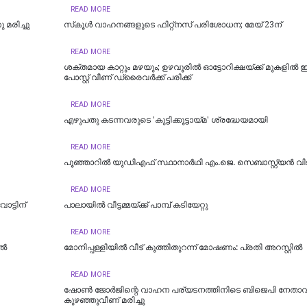
READ MORE
 മരിച്ചു
സ്‌കൂള്‍ വാഹനങ്ങളുടെ ഫിറ്റ്‌നസ് പരിശോധന; മേയ് 23ന്
READ MORE
ശക്തമായ കാറ്റും മഴയും; ഉഴവൂരിൽ ഓട്ടോറിക്ഷയ്ക്ക് മുകളിൽ ഇല
പോസ്റ്റ് വീണ് ഡ്രൈവർക്ക് പരിക്ക്
READ MORE
എഴുപതു കടന്നവരുടെ 'കുട്ടിക്കൂട്ടായ്മ' ശ്രദ്ധേയമായി
READ MORE
പൂഞ്ഞാറിൽ യുഡിഎഫ് സ്ഥാനാർഥി എം.ജെ. സെബാസ്റ്റ്യൻ വിജ
READ MORE
ട്ടിന്
പാലായിൽ വീട്ടമ്മയ്ക്ക് പാമ്പ് കടിയേറ്റു
READ MORE
ിൽ
മോനിപ്പള്ളിയിൽ വീട് കുത്തിതുറന്ന് മോഷണം: പ്രതി അറസ്റ്റിൽ
READ MORE
ഷോണ്‍ ജോര്‍ജിന്റെ വാഹന പര്യടനത്തിനിടെ ബിജെപി നേതാവ
കുഴഞ്ഞുവീണ് മരിച്ചു