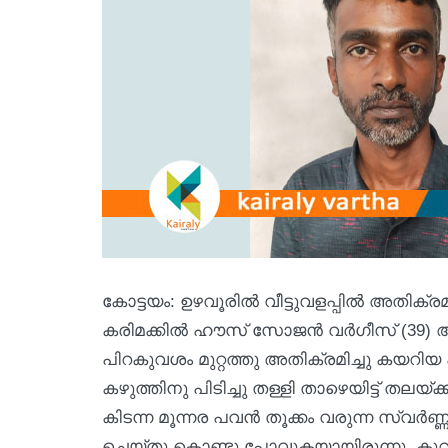
കോട്ടയം: ഉഴവൂരിൽ വീട്ടുവളപ്പിൽ അതിക്ര
കരിമക്കിൽ ഹൗസ് സോജൻ വർഗീസ് (39) ആണ്
പിറകുവശം മുറ്റത്തു അതിക്രമിച്ചു കയറി
കഴുത്തിനു പിടിച്ചു തള്ളി താഴെയിട്ട് തലയ്ക
കിടന്ന മൂന്നര പവൻ തൂക്കം വരുന്ന സ്വർണ്
ചെയ്തു കൊണ്ടു പോവുകയായിരുന്നു. കു