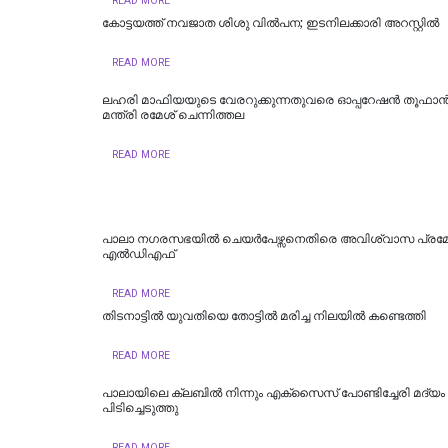
READ MORE
കോട്ടയത്ത് നവജാത ശിശു വില്‍പന; ഇടനിലക്കാരി അറസ്റ്റില്‍
READ MORE
ലഹരി മാഫിയയുടെ വേരറുക്കുന്നതുവരെ ഓപ്പറേഷൻ തൂഫാൻ 
മന്ത്രി രമേശ് ചെന്നിത്തല
READ MORE
പാലാ നഗരസഭയിൽ ചെയർപേഴ്സനെതിരെ അവിശ്വാസ പ്രമ
എൽഡിഎഫ്
READ MORE
തിടനാട്ടിൽ യുവതിയെ തോട്ടിൽ മരിച്ച നിലയിൽ കണ്ടെത്തി
READ MORE
പാലായിലെ ക്ലബിൽ നിന്നും എക്സൈസ് പോണ്ടിച്ചേരി മദ്യം
പിടിച്ചെടുത്തു
READ MORE