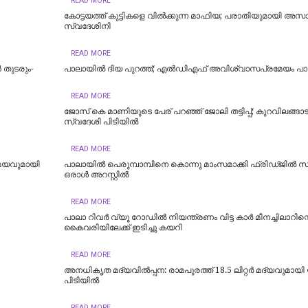
READ MORE
കോട്ടയത്ത് കുട്ടികളെ വിൽക്കുന്ന മാഫിയ; പരാതിയുമായി അസ
സ്വദേശിനി
READ MORE
തുടരും-
പാലായിൽ ദിയ പുറത്ത്; എല്‍ഡിഎഫ് അവിശ്വാസപ്രമേയം പ
READ MORE
ജോസ് കെ മാണിയുടെ പേര് പറഞ്ഞ് ജോലി തട്ടിപ്പ്; കുറവിലങ്ങാട
സ്വദേശി പിടിയിൽ
READ MORE
േയവുമായി
പാലായിൽ പെരുമ്പാമ്പിനെ കൊന്നു മാംസമാക്കി ഫ്രിഡ്ജിൽ സൂക്
ഒരാൾ അറസ്റ്റിൽ
READ MORE
പാലാ റിവർ വ്യൂ റോഡിൽ നിയന്ത്രണം വിട്ട കാർ മീനച്ചിലാറിന്റ
കൈവരിയിലേക്ക് ഇടിച്ചു കയറി
READ MORE
അനധികൃത മദ്യവിൽപ്പന: രാമപുരത്ത് 18.5 ലിറ്റർ മദ്യവുമായി
പിടിയിൽ
READ MORE