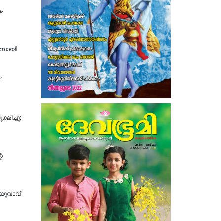
ാം
ാസായി
്
ഷിച്ചു;
െ
 യുവാവ്