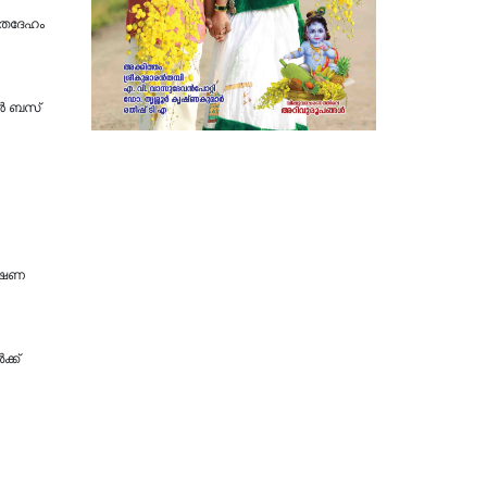
മൃതദേഹം
്‍ ബസ്
ോഷണ
്ക്