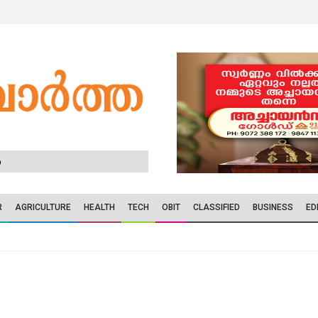
6
R
AGRICULTURE
HEALTH
TECH
OBIT
CLASSIFIED
BUSINESS
ED