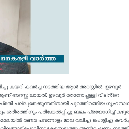
മിച്ചു കയറി കവർച്ച നടത്തിയ ആൾ അറസ്റ്റിൽ. ഉഴവൂർ
 അറസ്റ്റിലായത്. ഉഴവൂർ തോറോപ്പള്ളി വീടിൻ്റെ
യ പ്രതി പല്ലുതേക്കുന്നതിനായി പുറത്തിറങ്ങിയ ഗൃഹന
്കും ശരീരത്തിനും പരിക്കേൽപ്പിച്ചു ബലം പ്രയോഗിച്ച് കഴു
ണമാലയിൽ രണ്ടര പവനോളം മാല വലിച്ചു പൊട്ടിച്ചു കവർച്
റവിലങ്ങാട് പോലീസ് കേസെടുത്തു അന്വേഷണം നടത്ത