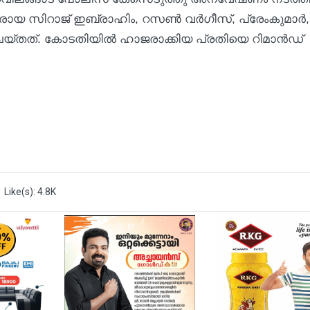
 സിറാജ് ഇബ്രാഹിം, റസൺ വർഗീസ്, പ്രേംകുമാർ,
ചെയ്തത്. കോടതിയിൽ ഹാജരാക്കിയ പ്രതിയെ റിമാൻഡ്
Like(s): 4.8K