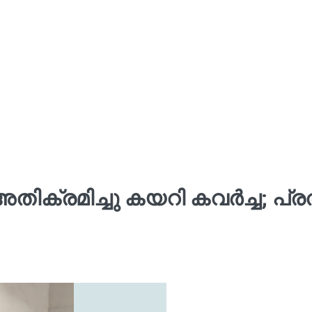
അതിക്രമിച്ചു കയറി കവർച്ച; പ്ര