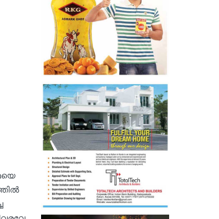
ാഥയെ
ത്തിൽ
ച
ിവരവേ