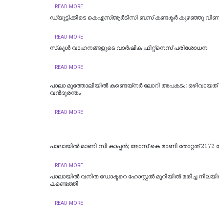
READ MORE
ഡ്യൂട്ടിക്കിടെ കെഎസ്ആര്‍ടിസി ബസ് കണ്ടക്ടര്‍ കുഴഞ്ഞു വീണു
READ MORE
സ്‌കൂൾ വാഹനങ്ങളുടെ വാർഷിക ഫിറ്റ്‌നെസ് പരിശോധന
READ MORE
പാലാ മുത്തോലിയിൽ കണ്ടെയ്‌നർ ലോറി അപകടം: ഒഴിവായത്
വന്‍ദുരന്തം
READ MORE
പാലായിൽ മാണി സി കാപ്പൻ; ജോസ് കെ മാണി തോറ്റത് 2172 വോ
READ MORE
പാലായിൽ വനിത ഡോക്ടറെ ഹോസ്റ്റൽ മുറിയിൽ മരിച്ച നിലയ
കണ്ടെത്തി
READ MORE