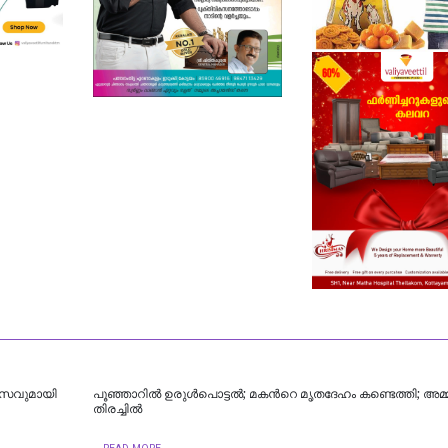
വാസവുമായി
പൂഞ്ഞാറില്‍ ഉരുൾപൊട്ടൽ; മകന്‍റെ മൃതദേഹം കണ്ടെത്തി; അമ്മ
തിരച്ചിൽ