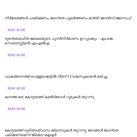
നിർദേശങ്ങൾ പാലിക്കണം, ജാഗ്രത പുലർത്തണം-മന്ത്രി മോൻസ് ജോസഫ്
READ MORE
ദുരന്തബാധിത മേഖലയുടെ പുനർനിർമാണം ഉറപ്പാക്കും - എം.ജെ.
സെബാസ്റ്റ്യൻ എംഎൽഎ
READ MORE
വാകത്താനത്ത് വെള്ളക്കെട്ടില്‍ വീണ് 11വയസുകാരന്‍ മരിച്ചു
READ MORE
കനത്ത മഴ; കോട്ടയത്ത് കണ്‍ട്രോള്‍ റൂമുകള്‍ തുറന്നു
READ MORE
കോട്ടയത്ത് ദുരിതാശ്വാസ ക്യാമ്പുകള്‍ തുറന്നു; ജനങ്ങള്‍ ജാഗ്രത
പലിക്കണമെന്ന് ജില്ലാ കളക്ടര്‍