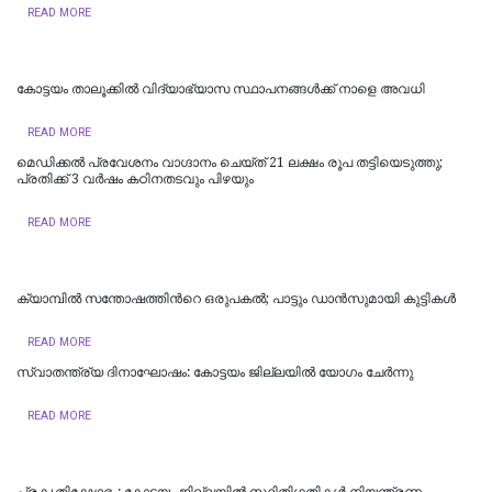
READ MORE
കോട്ടയം താലൂക്കില്‍ വിദ്യാഭ്യാസ സ്ഥാപനങ്ങള്‍ക്ക് നാളെ അവധി
READ MORE
മെഡിക്കൽ പ്രവേശനം വാഗ്ദാനം ചെയ്ത് 21 ലക്ഷം രൂപ തട്ടിയെടുത്തു;
പ്രതിക്ക് 3 വർഷം കഠിനതടവും പിഴയും
READ MORE
ക്യാമ്പിൽ സന്തോഷത്തിന്‍റെ ഒരുപകൽ; പാട്ടും ഡാൻസുമായി കുട്ടികൾ
READ MORE
സ്വാതന്ത്ര്യ ദിനാഘോഷം: കോട്ടയം ജില്ലയില്‍ യോഗം ചേർന്നു
READ MORE
പ്രകൃതിക്ഷോഭം: കോട്ടയം ജില്ലയിൽ സ്ഥിതിഗതികൾ നിയന്ത്രണ