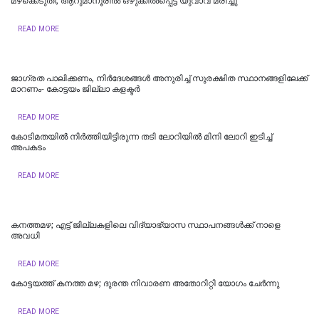
മഴക്കെടുതി; ആറുമാനൂരിൽ ഒഴുക്കില്‍പ്പെട്ട് യുവാവ് മരിച്ചു
READ MORE
ജാഗ്രത പാലിക്കണം, നിര്‍ദേശങ്ങള്‍ അനുരിച്ച് സുരക്ഷിത സ്ഥാനങ്ങളിലേക്ക്
മാറണം- കോട്ടയം ജില്ലാ കളക്ടര്‍
READ MORE
കോടിമതയിൽ നിർത്തിയിട്ടിരുന്ന തടി ലോറിയിൽ മിനി ലോറി ഇടിച്ച്
അപകടം
READ MORE
കനത്തമഴ; എട്ട് ജില്ലകളിലെ വിദ്യാഭ്യാസ സ്ഥാപനങ്ങൾക്ക് നാളെ
അവധി
READ MORE
കോട്ടയത്ത് കനത്ത മഴ; ദുരന്ത നിവാരണ അതോറിറ്റി യോഗം ചേർന്നു
READ MORE