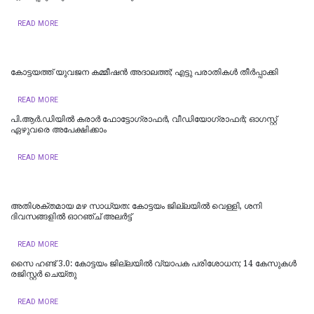
READ MORE
കോട്ടയത്ത് യുവജന കമ്മീഷൻ അദാലത്ത്; എട്ടു പരാതികൾ തീർപ്പാക്കി
READ MORE
പി.ആർ.ഡിയിൽ കരാർ ഫോട്ടോഗ്രാഫർ, വീഡിയോഗ്രാഫർ; ഓഗസ്റ്റ്
ഏഴുവരെ അപേക്ഷിക്കാം
READ MORE
അതിശക്തമായ മഴ സാധ്യത: കോട്ടയം ജില്ലയിൽ വെള്ളി, ശനി
ദിവസങ്ങളിൽ ഓറഞ്ച് അലർട്ട്
READ MORE
സൈ ഹണ്ട് 3.0: കോട്ടയം ജില്ലയിൽ വ്യാപക പരിശോധന; 14 കേസുകൾ
രജിസ്റ്റർ ചെയ്തു
READ MORE