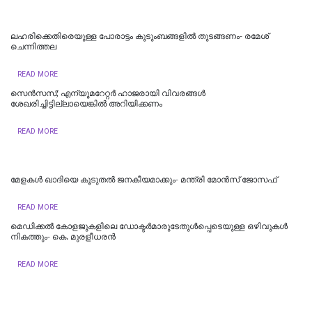
ലഹരിക്കെതിരെയുള്ള പോരാട്ടം കുടുംബങ്ങളിൽ തുടങ്ങണം- രമേശ്
ചെന്നിത്തല
READ MORE
സെൻസസ്; എന്യൂമറേറ്റർ ഹാജരായി വിവരങ്ങൾ
ശേഖരിച്ചിട്ടില്ലായെങ്കിൽ അറിയിക്കണം
READ MORE
മേളകൾ ഖാദിയെ കൂടുതൽ ജനകീയമാക്കും- മന്ത്രി മോൻസ് ജോസഫ്
READ MORE
മെഡിക്കല്‍ കോളജുകളിലെ ഡോക്ടര്‍മാരുടേതുള്‍പ്പെടെയുള്ള ഒഴിവുകള്‍
നികത്തും- കെ. മുരളീധരന്‍
READ MORE