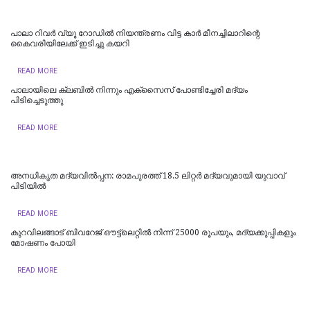
പാലാ റിവർ വ്യൂ റോഡിൽ നിയന്ത്രണം വിട്ട കാർ മീനച്ചിലാറിന്റെ
കൈവരിയിലേക്ക് ഇടിച്ചു കയറി
READ MORE
പാലായിലെ ക്ലബിൽ നിന്നും എക്സൈസ് പോണ്ടിച്ചേരി മദ്യം
പിടിച്ചെടുത്തു
READ MORE
അനധികൃത മദ്യവിൽപ്പന: രാമപുരത്ത് 18.5 ലിറ്റർ മദ്യവുമായി യുവാവ്
പിടിയിൽ
READ MORE
കുറവിലങ്ങാട് ബിവറേജ് ഔട്ട്ലെറ്റിൽ നിന്ന് 25000 രൂപയും, മദ്യക്കുപ്പികളും
മോഷണം പോയി
READ MORE