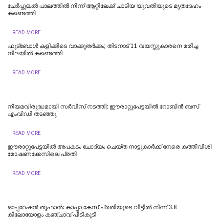
ചേർപ്പുങ്കൽ പാലത്തിൽ നിന്ന് ആറ്റിലേക്ക് ചാടിയ യുവതിയുടെ മൃതദേഹം
കണ്ടെത്തി
READ MORE
ഫുട്‌ബോള്‍ കളിക്കിടെ വാക്കുതര്‍ക്കം; തിടനാട് 11 വയസ്സുകാരനെ മരിച്ച
നിലയില്‍ കണ്ടെത്തി
READ MORE
നിയമവിരുദ്ധമായി സര്‍വീസ് നടത്തി; ഈരാറ്റുപേട്ടയില്‍ റോബിന്‍ ബസ്
എംവിഡി തടഞ്ഞു
READ MORE
ഈരാറ്റുപേട്ടയില്‍ അപകടം ചോദ്യം ചെയ്ത നാട്ടുകാര്‍ക്ക് നേരെ കത്തീവീശി
മോഷണക്കേസിലെ പ്രതി
READ MORE
ഓപ്പറേഷൻ തൂഫാൻ: കാപ്പാ കേസ് പ്രതിയുടെ വീട്ടിൽ നിന്ന് 3.8
കിലോയോളം കഞ്ചാവ് പിടികൂടി