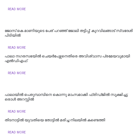
READ MORE
ജോസ് കെ മാണിയുടെ പേര് പറഞ്ഞ് ജോലി തട്ടിപ്പ്; കുറവിലങ്ങാട് സ്വദേശി
പിടിയിൽ
READ MORE
പാലാ നഗരസഭയിൽ ചെയർപേഴ്സനെതിരെ അവിശ്വാസ പ്രമേയവുമായി
എൽഡിഎഫ്
READ MORE
പാലായിൽ പെരുമ്പാമ്പിനെ കൊന്നു മാംസമാക്കി ഫ്രിഡ്ജിൽ സൂക്ഷിച്ചു;
ഒരാൾ അറസ്റ്റിൽ
READ MORE
തിടനാട്ടിൽ യുവതിയെ തോട്ടിൽ മരിച്ച നിലയിൽ കണ്ടെത്തി
READ MORE