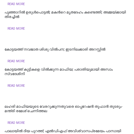
READ MORE
പൂഞ്ഞാറില്‍ ഉരുൾപൊട്ടൽ; മകന്‍റെ മൃതദേഹം കണ്ടെത്തി; അമ്മയ്ക്കായി
തിരച്ചിൽ
READ MORE
കോട്ടയത്ത് നവജാത ശിശു വില്‍പന; ഇടനിലക്കാരി അറസ്റ്റില്‍
READ MORE
കോട്ടയത്ത് കുട്ടികളെ വിൽക്കുന്ന മാഫിയ; പരാതിയുമായി അസാം
സ്വദേശിനി
READ MORE
ലഹരി മാഫിയയുടെ വേരറുക്കുന്നതുവരെ ഓപ്പറേഷൻ തൂഫാൻ തുടരും-
മന്ത്രി രമേശ് ചെന്നിത്തല
READ MORE
പാലായിൽ ദിയ പുറത്ത്; എല്‍ഡിഎഫ് അവിശ്വാസപ്രമേയം പാസായി