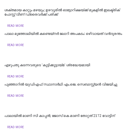
ശക്തമായ കാറ്റും മഴയും; ഉഴവൂരിൽ ഓട്ടോറിക്ഷയ്ക്ക് മുകളിൽ ഇലക്ട്രിക്
പോസ്റ്റ് വീണ് ഡ്രൈവർക്ക് പരിക്ക്
READ MORE
പാലാ മുത്തോലിയിൽ കണ്ടെയ്‌നർ ലോറി അപകടം: ഒഴിവായത് വന്‍ദുരന്തം
READ MORE
എഴുപതു കടന്നവരുടെ 'കുട്ടിക്കൂട്ടായ്മ' ശ്രദ്ധേയമായി
READ MORE
പൂഞ്ഞാറിൽ യുഡിഎഫ് സ്ഥാനാർഥി എം.ജെ. സെബാസ്റ്റ്യൻ വിജയിച്ചു
READ MORE
പാലായിൽ മാണി സി കാപ്പൻ; ജോസ് കെ മാണി തോറ്റത് 2172 വോട്ടിന്
READ MORE