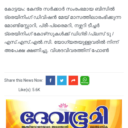
കോട്ടയം: കേന്ദ്ര സർക്കാർ സംരംഭമായ ബിസിൽ
ട്രെയിനിംഗ് ഡിവിഷൻ മേയ് മാസത്തിലാരംഭിക്കുന്ന
മോണ്ടിസ്സോറി, പ്രീ-പ്രൈമറി, നഴ്സറി ടീച്ചർ
ട്രെയിനിംഗ് കോഴ്‌സുകൾക്ക് ഡിഗ്രി /പ്ലസ് ടു /
എസ്.എസ്.എൽ.സി. യോഗ്യതയുള്ളവരിൽ നിന്ന്
അപേക്ഷ ക്ഷണിച്ചു. വിശദവിവരത്തിന് ഫോൺ
Share this News Now:
Like(s): 5.6K