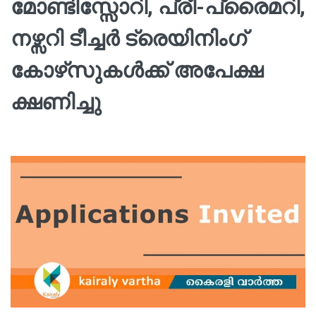
മോണ്ടിസ്സോറി, പ്രീ-പ്രൈമറി,
നഴ്സറി ടീച്ചർ ട്രെയിനിംഗ്
കോഴ്‌സുകൾക്ക് അപേക്ഷ
ക്ഷണിച്ചു