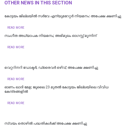
OTHER NEWS IN THIS SECTION
കോട്ടയം ജില്ലയിൽ സർവേ എന്യൂമറേറ്റർ നിയമനം: അപേക്ഷ ക്ഷണിച്ചു
READ MORE
സംഗീത അധ്യാപക നിയമനം; അഭിമുഖം ഓഗസ്റ്റ് മൂന്നിന്
READ MORE
വെറ്ററിനറി ഡോക്ടർ, ഡ്രൈവർ ഒഴിവ്; അപേക്ഷ ക്ഷണിച്ചു
READ MORE
ഓണം ഖാദി മേള; ജൂലൈ 23 മുതൽ കോട്ടയം ജില്ലയിലെ വിവിധ
കേന്ദ്രങ്ങളിൽ
READ MORE
സ്വയം തൊഴില്‍ പദ്ധതികള്‍ക്ക് അപേക്ഷ ക്ഷണിച്ചു