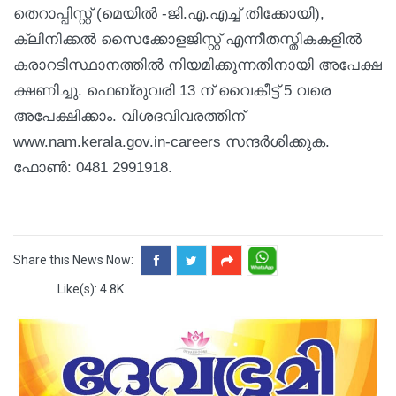
തെറാപ്പിസ്റ്റ് (മെയിൽ -ജി.എ.എച്ച് തിക്കോയി),
ക്ലിനിക്കൽ സൈക്കോളജിസ്റ്റ് എന്നീതസ്തികകളിൽ
കരാറടിസ്ഥാനത്തിൽ നിയമിക്കുന്നതിനായി അപേക്ഷ
ക്ഷണിച്ചു. ഫെബ്രുവരി 13 ന് വൈകീട്ട് 5 വരെ
അപേക്ഷിക്കാം. വിശദവിവരത്തിന്
www.nam.kerala.gov.in-careers സന്ദർശിക്കുക.
ഫോൺ: 0481 2991918.
Share this News Now:
Like(s): 4.8K