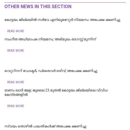
OTHER NEWS IN THIS SECTION
കോട്ടയം ജില്ലയിൽ സർവേ എന്യൂമറേറ്റർ നിയമനം: അപേക്ഷ ക്ഷണിച്ചു
READ MORE
സംഗീത അധ്യാപക നിയമനം; അഭിമുഖം ഓഗസ്റ്റ് മൂന്നിന്
READ MORE
വെറ്ററിനറി ഡോക്ടർ, ഡ്രൈവർ ഒഴിവ്; അപേക്ഷ ക്ഷണിച്ചു
READ MORE
ഓണം ഖാദി മേള; ജൂലൈ 23 മുതൽ കോട്ടയം ജില്ലയിലെ വിവിധ
കേന്ദ്രങ്ങളിൽ
READ MORE
സ്വയം തൊഴില്‍ പദ്ധതികള്‍ക്ക് അപേക്ഷ ക്ഷണിച്ചു