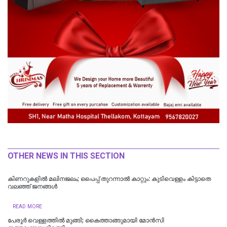
OTHER NEWS IN THIS SECTION
കിണറുകളില്‍ മലിനജലം; പൈപ്പ് തുറന്നാല്‍ കാറ്റും: കുടിവെള്ളം കിട്ടാതെ
വലഞ്ഞ് ജനങ്ങള്‍
READ MORE
പേരൂർ വെള്ളത്തിൽ മുങ്ങി; കൈത്താങ്ങുമായി മോൻസി