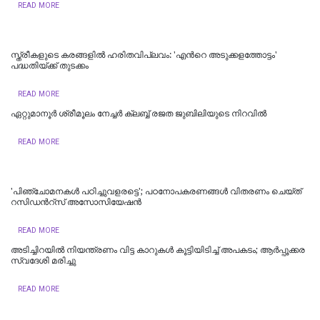
READ MORE
സ്ത്രീകളുടെ കരങ്ങളിൽ ഹരിതവിപ്ലവം: 'എന്‍റെ അടുക്കളത്തോട്ടം'
പദ്ധതിയ്ക്ക് തുടക്കം
READ MORE
ഏറ്റുമാനൂർ ശ്രീമൂലം നേച്ചർ ക്ലബ്ബ് രജത ജുബിലിയുടെ നിറവിൽ
READ MORE
'പിഞ്ചോമനകള്‍ പഠിച്ചുവളരട്ടെ'; പഠനോപകരണങ്ങള്‍ വിതരണം ചെയ്ത്
റസിഡന്‍റ്സ് അസോസിയേഷന്‍
READ MORE
അടിച്ചിറയിൽ നിയന്ത്രണം വിട്ട കാറുകൾ കൂട്ടിയിടിച്ച് അപകടം; ആർപ്പൂക്കര
സ്വദേശി മരിച്ചു
READ MORE