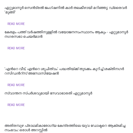
ഏറ്റുമാനൂര്‍ സെന്‍ട്രല്‍ ജംഗ്ഷനില്‍ കാര്‍ തലകീഴായി മറിഞ്ഞു; ഡ്രൈവര്‍
'മുങ്ങി'
READ MORE
കേരളം പത്ത് വർഷത്തിനുള്ളിൽ വയോജനസംസ്ഥാനം ആകും - ഏറ്റുമാനൂർ
നഗരസഭാ ചെയർമാൻ
READ MORE
'എന്‍റെ വീട്, എന്‍റെ ശുചിത്വം' പദ്ധതിയ്ക്ക് തുടക്കം കുറിച്ച് ശക്തിനഗര്‍
റസിഡന്‍റ്സ് അസോസിയേഷന്‍
READ MORE
സ്വാന്തന സ്പർശവുമായി സേവാഭാരതി ഏറ്റുമാനൂർ
READ MORE
അതിരമ്പുഴ പ്രാഥമികാരോഗ്യ കേന്ദ്രത്തിലെ യുവ ഡോക്ടറെ ആക്രമിച്ച
സംഭവം: ഒരാൾ അറസ്റ്റിൽ