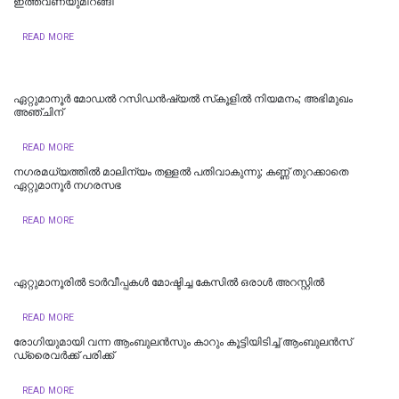
ഇത്തവണയുമിറങ്ങി
READ MORE
ഏറ്റുമാനൂർ മോഡൽ റസിഡൻഷ്യൽ സ്‌കൂളിൽ നിയമനം; അഭിമുഖം
അഞ്ചിന്
READ MORE
നഗരമധ്യത്തില്‍ മാലിന്യം തള്ളല്‍ പതിവാകുന്നു; കണ്ണ് തുറക്കാതെ
ഏറ്റുമാനൂര്‍ നഗരസഭ
READ MORE
ഏറ്റുമാനൂരില്‍ ടാർവീപ്പകൾ മോഷ്ടിച്ച കേസിൽ ഒരാൾ അറസ്റ്റിൽ
READ MORE
രോഗിയുമായി വന്ന ആംബുലൻസും കാറും കൂട്ടിയിടിച്ച് ആംബുലൻസ്
ഡ്രൈവർക്ക് പരിക്ക്
READ MORE