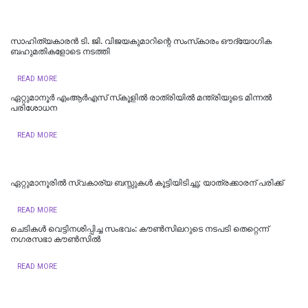
സാഹിത്യകാരൻ ടി. ജി. വിജയകുമാറിന്റെ സംസ്‌കാരം ഔദ്യോഗിക
ബഹുമതികളോടെ നടത്തി
READ MORE
ഏറ്റുമാനൂർ എംആർഎസ് സ്‌കൂളിൽ രാത്രിയിൽ മന്ത്രിയുടെ മിന്നൽ
പരിശോധന
READ MORE
ഏറ്റുമാനൂരിൽ സ്വകാര്യ ബസ്സുകൾ കൂട്ടിയിടിച്ചു; യാത്രക്കാരന് പരിക്ക്
READ MORE
ചെടികള്‍ വെട്ടിനശിപ്പിച്ച സംഭവം: കൗണ്‍സിലറുടെ നടപടി തെറ്റെന്ന്
നഗരസഭാ കൗണ്‍സില്‍
READ MORE