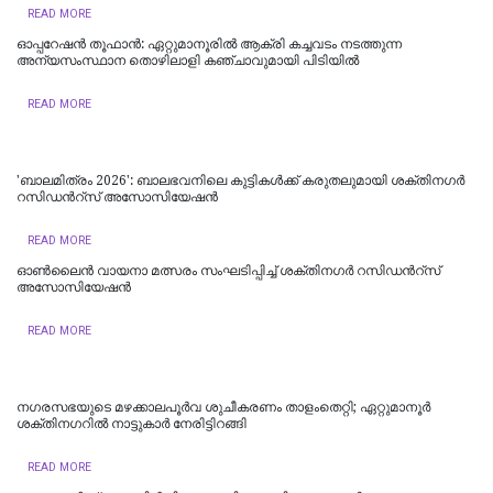
READ MORE
ഓപ്പറേഷൻ തൂഫാൻ: ഏറ്റുമാനൂരിൽ ആക്രി കച്ചവടം നടത്തുന്ന
അന്യസംസ്ഥാന തൊഴിലാളി കഞ്ചാവുമായി പിടിയിൽ
READ MORE
'ബാലമിത്രം 2026': ബാലഭവനിലെ കുട്ടികൾക്ക് കരുതലുമായി ശക്തിനഗർ
റസിഡന്‍റ്സ് അസോസിയേഷന്‍
READ MORE
ഓൺലൈൻ വായനാ മത്സരം സംഘടിപ്പിച്ച് ശക്തിനഗർ റസിഡന്‍റ്സ്
അസോസിയേഷൻ
READ MORE
നഗരസഭയുടെ മഴക്കാലപൂർവ ശുചീകരണം താളംതെറ്റി; ഏറ്റുമാനൂർ
ശക്തിനഗറിൽ നാട്ടുകാർ നേരിട്ടിറങ്ങി
READ MORE