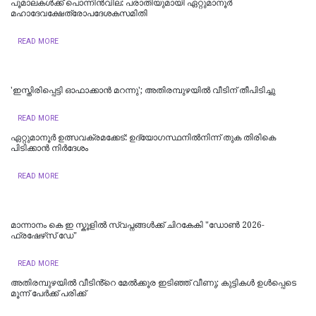
പൂമാലകള്‍ക്ക് പൊന്നിന്‍വില: പരാതിയുമായി ഏറ്റുമാനൂര്‍
മഹാദേവക്ഷേത്രോപദേശകസമിതി
READ MORE
'ഇസ്തിരിപ്പെട്ടി ഓഫാക്കാൻ മറന്നു'; അതിരമ്പുഴയിൽ വീടിന് തീപിടിച്ചു
READ MORE
ഏറ്റുമാനൂർ ഉത്സവക്രമക്കേട്: ഉദ്യോഗസ്ഥനിൽനിന്ന് തുക തിരികെ
പിടിക്കാൻ നിർദേശം
READ MORE
മാന്നാനം കെ ഇ സ്കൂളില്‍ സ്വപ്നങ്ങൾക്ക് ചിറകേകി "ഡോണ്‍ 2026-
ഫ്രഷേഴ്‌സ് ഡേ"
READ MORE
അതിരമ്പുഴയില്‍ വീടിൻ്റെ മേൽക്കൂര ഇടിഞ്ഞ് വീണു; കുട്ടികൾ ഉൾപ്പെടെ
മൂന്ന് പേർക്ക് പരിക്ക്