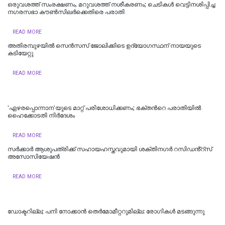
ഒരുവശത്ത് സംരക്ഷണം, മറുവശത്ത് നശീകരണം; ചെടികൾ വെട്ടിനശിപ്പിച്ച
നഗരസഭാ കൗൺസിലർക്കെതിരെ പരാതി
READ MORE
അതിരമ്പുഴയില്‍ സെൻസസ് ജോലിക്കിടെ ഉദ്യോഗസ്ഥന് നായയുടെ
കടിയേറ്റു
READ MORE
'ഏഴരപ്പൊന്നാന'യുടെ മാറ്റ് പരിശോധിക്കണം; ഭക്തന്‍റെ പരാതിയിൽ
ഹെെക്കോടതി നിർദേശം
READ MORE
സർക്കാർ ആശുപത്രിക്ക് സഹായഹസ്തവുമായി ശക്തിനഗർ റസിഡൻ്റ്സ്
അസോസിയേഷൻ
READ MORE
ഡോക്ടറില്ല; പനി നോക്കാൻ തെർമോമീറ്ററുമില്ല: രോഗികൾ മടങ്ങുന്നു