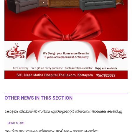
OTHER NEWS IN THIS SECTION
കോട്ടയം ജില്ലയിൽ സർവേ എന്യൂമറേറ്റർ നിയമനം: അപേക്ഷ ക്ഷണിച്ചു
READ MORE
സംഗീത അധ്യാപക നിയമനം; അഭിമുഖം ഓഗസ്റ്റ് മൂന്നിന്