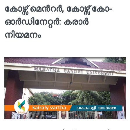
കോഴ്സ് മെന്‍റര്‍, കോഴ്സ് കോ-
ഓർഡിനേറ്റർ: കരാര്‍
നിയമനം