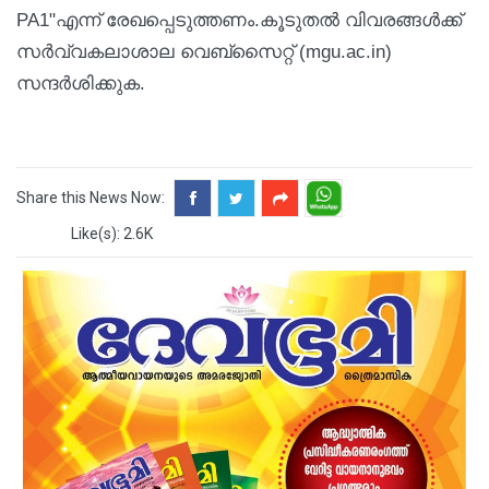
PA1"എന്ന് രേഖപ്പെടുത്തണം.കൂടുതല്‍ വിവരങ്ങള്‍ക്ക്
സര്‍വ്വകലാശാല വെബ്സൈറ്റ് (mgu.ac.in)
സന്ദര്‍ശിക്കുക.
Share this News Now:
Like(s): 2.6K