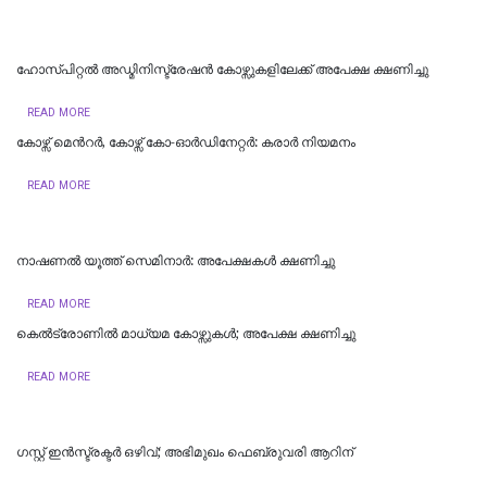
ഹോസ്പിറ്റൽ അഡ്മിനിസ്ട്രേഷൻ കോഴ്സുകളിലേക്ക് അപേക്ഷ ക്ഷണിച്ചു
READ MORE
കോഴ്സ് മെന്‍റര്‍, കോഴ്സ് കോ-ഓർഡിനേറ്റർ: കരാര്‍ നിയമനം
READ MORE
നാഷണൽ യൂത്ത് സെമിനാർ: അപേക്ഷകൾ ക്ഷണിച്ചു
READ MORE
കെൽട്രോണിൽ മാധ്യമ കോഴ്സുകൾ; അപേക്ഷ ക്ഷണിച്ചു
READ MORE
​ഗസ്റ്റ് ഇൻസ്ട്രക്ടർ ഒഴിവ്; അഭിമുഖം ഫെബ്രുവരി ആറിന്