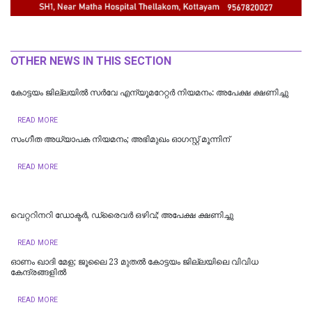
OTHER NEWS IN THIS SECTION
കോട്ടയം ജില്ലയിൽ സർവേ എന്യൂമറേറ്റർ നിയമനം: അപേക്ഷ ക്ഷണിച്ചു
READ MORE
സംഗീത അധ്യാപക നിയമനം; അഭിമുഖം ഓഗസ്റ്റ് മൂന്നിന്
READ MORE
വെറ്ററിനറി ഡോക്ടർ, ഡ്രൈവർ ഒഴിവ്; അപേക്ഷ ക്ഷണിച്ചു
READ MORE
ഓണം ഖാദി മേള; ജൂലൈ 23 മുതൽ കോട്ടയം ജില്ലയിലെ വിവിധ
കേന്ദ്രങ്ങളിൽ
READ MORE