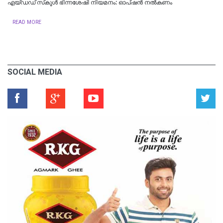
എയ്ഡഡ് സ്‌കൂൾ ഭിന്നശേഷി നിയമനം: ഓപ്ഷൻ നൽകണം
READ MORE
SOCIAL MEDIA