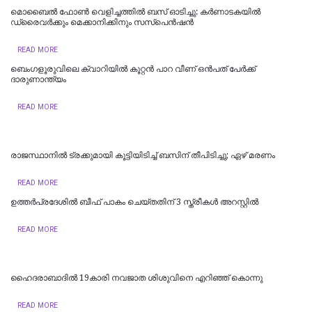
മൊബൈൽ ഫോൺ വെളിച്ചത്തിൽ ബസ് ഓടിച്ചു: കർണാടകയിൽ
ഡ്രൈവർക്കും മെക്കാനിക്കിനും സസ്പെൻഷൻ
READ MORE
ബെംഗളൂരുവിലെ ക്വാറിയിൽ കൂറ്റൻ പാറ വീണ് ഒൻപത് പേർക്ക്
ദാരുണാന്ത്യം
READ MORE
രാജസ്ഥാനില്‍ ട്രക്കുമായി കൂട്ടിയിടിച്ച് ബസിന് തീപിടിച്ചു; ഏഴ് മരണം
READ MORE
ഉത്തര്‍പ്രദേശില്‍ ബീഫ് പാകം ചെയ്തതിന് 3 സ്ത്രീകള്‍ അറസ്റ്റില്‍
READ MORE
ഹൈദരാബാദില്‍ 19കാരി നവജാത ശിശുവിനെ എറിഞ്ഞ് കൊന്നു
READ MORE