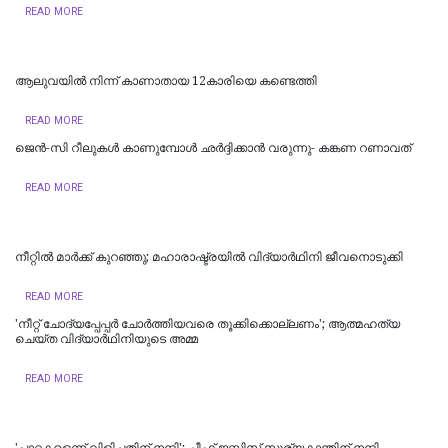
READ MORE
ആലുവയിൽ നിന്ന് കാണാതായ 12കാരിയെ കണ്ടെത്തി
READ MORE
ജെന്‍-സി റീലുകള്‍ കാണുമ്പോള്‍ ഛര്‍ദ്ദിക്കാന്‍ വരുന്നു- കങ്കണ റണാവത്
READ MORE
നീറ്റിൽ മാർക്ക് കുറഞ്ഞു; മഹാരാഷ്ട്രയിൽ വിദ്യാർഥിനി ജീവനൊടുക്കി
READ MORE
'നീറ്റ് ചോദ്യപ്പേപ്പർ ചോർത്തിയവരെ തൂക്കിക്കൊല്ലണം'; ആത്മഹത്യ
ചെയ്ത വിദ്യാർഥിനിയുടെ അമ്മ
READ MORE
'പാറ്റകളെന്ന് വിളിച്ചതിന് നന്ദി'; ചീഫ് ജസ്റ്റിസ് സൂര്യകാന്തിന് നന്ദി