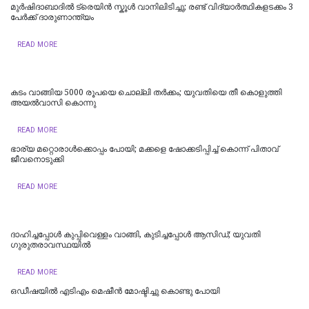
മുർഷിദാബാദിൽ ട്രെയിൻ സ്കൂൾ വാനിലിടിച്ചു; രണ്ട് വിദ്യാർത്ഥികളടക്കം 3
പേർക്ക് ദാരുണാന്ത്യം
READ MORE
കടം വാങ്ങിയ 5000 രൂപയെ ചൊല്ലി തര്‍ക്കം; യുവതിയെ തീ കൊളുത്തി
അയല്‍വാസി കൊന്നു
READ MORE
ഭാര്യ മറ്റൊരാൾക്കൊപ്പം പോയി; മക്കളെ ഷോക്കടിപ്പിച്ച് കൊന്ന് പിതാവ്
ജീവനൊടുക്കി
READ MORE
ദാഹിച്ചപ്പോള്‍ കുപ്പിവെള്ളം വാങ്ങി, കുടിച്ചപ്പോള്‍ ആസിഡ്; യുവതി
ഗുരുതരാവസ്ഥയില്‍
READ MORE
ഒഡീഷയിൽ എടിഎം മെഷീൻ മോഷ്ടിച്ചു കൊണ്ടു പോയി