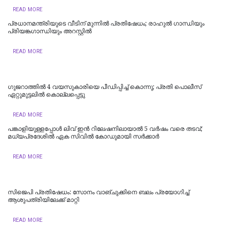
READ MORE
പ്രധാനമന്ത്രിയുടെ വീടിന് മുന്നിൽ പ്രതിഷേധം; രാഹുൽ ​ഗാന്ധിയും
പ്രിയങ്ക​ഗാന്ധിയും അറസ്റ്റിൽ
READ MORE
ഗുജറാത്തിൽ 4 വയസുകാരിയെ പീഡിപ്പിച്ച് കൊന്നു; പ്രതി പൊലീസ്
ഏറ്റുമുട്ടലിൽ കൊല്ലപ്പെട്ടു
READ MORE
പങ്കാളിയുള്ളപ്പോള്‍ ലിവ്‌ ഇൻ റിലേഷനിലായാൽ 5 വർഷം വരെ തടവ്;
മധ്യപ്രദേശിൽ ഏക സിവിൽ കോഡുമായി സർക്കാർ
READ MORE
സിജെപി പ്രതിഷേധം: സോനം വാങ്ചുക്കിനെ ബലം പ്രയോഗിച്ച്
ആശുപത്രിയിലേക്ക് മാറ്റി
READ MORE