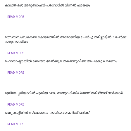
കനത്ത മഴ; അരുണാചൽ പ്രദേശിൽ മിന്നൽ പ്രളയം
READ MORE
മത്സ്യസംസ്‌കരണ കേന്ദ്രത്തിൽ അമോണിയ ചോർച്ച; തമിഴ്നാട്ടിൽ 7 പേർക്ക്
ദാരുണാന്ത്യം ‌‌
READ MORE
മഹാരാഷ്ട്രയിൽ ക്ഷേത്ര മേൽക്കൂര തകർന്നുവീണ് അപകടം; 4 മരണം
READ MORE
മുല്ലപ്പെരിയാറിൽ പുതിയ ഡാം അനുവദിക്കില്ലെന്ന് തമിഴ്‌നാട് സർക്കാർ
READ MORE
ജമ്മു കശ്മീരില്‍ സ്‌ഫോടനം; നാല് ജവാന്മാര്‍ക്ക് പരിക്ക്
READ MORE