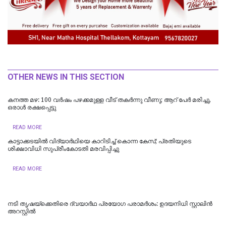
OTHER NEWS IN THIS SECTION
കനത്ത മഴ: 100 വർഷം പഴക്കമുള്ള വീട് തകർന്നു വീണു; ആറ് പേർ മരിച്ചു,
ഒരാൾ രക്ഷപ്പെട്ടു
READ MORE
കാട്ടാക്കടയില്‍ വിദ്യാര്‍ഥിയെ കാറിടിച്ച് കൊന്ന കേസ്; പ്രതിയുടെ
ശിക്ഷാവിധി സുപ്രീംകോടതി മരവിപ്പിച്ചു
READ MORE
നടി തൃഷയ്ക്കെതിരെ ദ്വയാർഥ പ്രയോ​ഗ പരാമർശം: ഉദയനിധി സ്റ്റാലിൻ
അറസ്റ്റിൽ