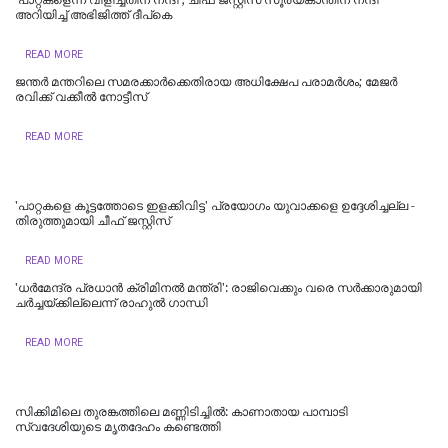
അറിയിച്ച് അഭിജിത്ത് ദീപ്‌കെ
READ MORE
ജന്തർ മന്തറിലെ സമരക്കാർക്കെതിരായ അധിക്ഷേപ പരാമർശം; മേജർ
രവിക്ക് വക്കീൽ നോട്ടീസ്
READ MORE
'പാറ്റകളെ കൂട്ടത്തോടെ ഇളക്കിവിട്ട' പ്രയോഗം യുവാക്കളെ ഉദ്ദേശിച്ചല്ല -
തിരുത്തുമായി ചീഫ് ജസ്റ്റിസ്
READ MORE
'ധര്‍മേന്ദ്ര പ്രധാന്‍ ക്രിമിനല്‍ മന്ത്രി': രാജിവെക്കും വരെ സർക്കാരുമായി
ചർച്ചയ്ക്കില്ലെന്ന് രാഹുൽ ഗാന്ധി
READ MORE
സിക്കിമിലെ തുരങ്കത്തിലെ മണ്ണിടിച്ചില്‍: കാണാതായ പാമ്പാടി
സ്വദേശിയുടെ മൃതദേഹം കണ്ടെത്തി