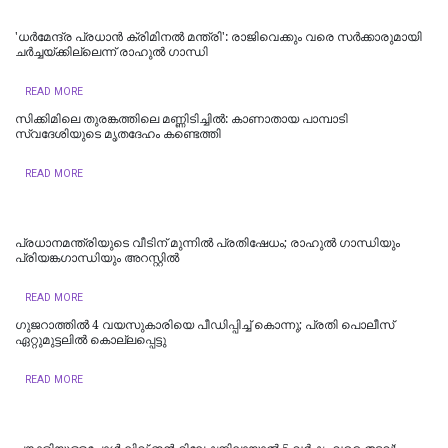
'ധര്‍മേന്ദ്ര പ്രധാന്‍ ക്രിമിനല്‍ മന്ത്രി': രാജിവെക്കും വരെ സർക്കാരുമായി
ചർച്ചയ്ക്കില്ലെന്ന് രാഹുൽ ഗാന്ധി
READ MORE
സിക്കിമിലെ തുരങ്കത്തിലെ മണ്ണിടിച്ചില്‍: കാണാതായ പാമ്പാടി
സ്വദേശിയുടെ മൃതദേഹം കണ്ടെത്തി
READ MORE
പ്രധാനമന്ത്രിയുടെ വീടിന് മുന്നിൽ പ്രതിഷേധം; രാഹുൽ ​ഗാന്ധിയും
പ്രിയങ്ക​ഗാന്ധിയും അറസ്റ്റിൽ
READ MORE
ഗുജറാത്തിൽ 4 വയസുകാരിയെ പീഡിപ്പിച്ച് കൊന്നു; പ്രതി പൊലീസ്
ഏറ്റുമുട്ടലിൽ കൊല്ലപ്പെട്ടു
READ MORE