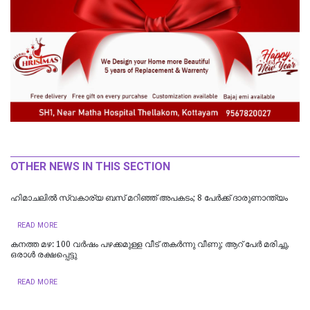
OTHER NEWS IN THIS SECTION
ഹിമാചലിൽ സ്വകാര്യ ബസ് മറിഞ്ഞ് അപകടം; 8 പേർക്ക് ദാരുണാന്ത്യം
READ MORE
കനത്ത മഴ: 100 വർഷം പഴക്കമുള്ള വീട് തകർന്നു വീണു; ആറ് പേർ മരിച്ചു,
ഒരാൾ രക്ഷപ്പെട്ടു
READ MORE