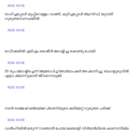
READ MORE
ദാഹിച്ചപ്പോള്‍ കുപ്പിവെള്ളം വാങ്ങി, കുടിച്ചപ്പോള്‍ ആസിഡ്; യുവതി
ഗുരുതരാവസ്ഥയില്‍
READ MORE
ഒഡീഷയിൽ എടിഎം മെഷീൻ മോഷ്ടിച്ചു കൊണ്ടു പോയി
READ MORE
30 രൂപ മോഷ്ടിച്ചെന്ന് ആരോപിച്ച് അധ്യാപകർ അപമാനിച്ചു; ബംഗളൂരുവിൽ
എട്ടാം ക്ലാസുകാരി ജീവനൊടുക്കി
READ MORE
നടൻ രാജേഷ് ശർമയ്ക്ക് പ്രാണിയുടെ കടിയേറ്റ് ഗുരുതര പരിക്ക്
READ MORE
ഡല്‍ഹിയില്‍ മരുന്ന് വാങ്ങാൻ പോയ മലയാളി വിദ്യാർഥിയെ കാണാനില്ല