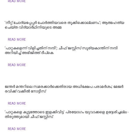
READ MORE
'നീറ്റ് ചോദ്യപ്പേപ്പർ ചോർത്തിയവരെ തൂക്കിക്കൊല്ലണം'; ആത്മഹത്യ
ചെയ്ത വിദ്യാർഥിനിയുടെ അമ്മ
READ MORE
'പാറ്റകളെന്ന് വിളിച്ചതിന് നന്ദി'; ചീഫ് ജസ്റ്റിസ് സൂര്യകാന്തിന് നന്ദി
അറിയിച്ച് അഭിജിത്ത് ദീപ്‌കെ
READ MORE
ജന്തർ മന്തറിലെ സമരക്കാർക്കെതിരായ അധിക്ഷേപ പരാമർശം; മേജർ
രവിക്ക് വക്കീൽ നോട്ടീസ്
READ MORE
'പാറ്റകളെ കൂട്ടത്തോടെ ഇളക്കിവിട്ട' പ്രയോഗം യുവാക്കളെ ഉദ്ദേശിച്ചല്ല -
തിരുത്തുമായി ചീഫ് ജസ്റ്റിസ്
READ MORE