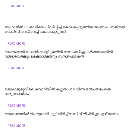
READ MORE
ബംഗാളിൽ 11-കാരിയെ പീഡിപ്പിച്ച് കൊലപ്പെടുത്തിയ സംഭവം: പ്രതിയെ
പോലീസ് വെടിവെച്ച് കൊലപ്പെടുത്തി
READ MORE
മൊബൈൽ ഫോൺ വെളിച്ചത്തിൽ ബസ് ഓടിച്ചു: കർണാടകയിൽ
ഡ്രൈവർക്കും മെക്കാനിക്കിനും സസ്പെൻഷൻ
READ MORE
ബെംഗളൂരുവിലെ ക്വാറിയിൽ കൂറ്റൻ പാറ വീണ് ഒൻപത് പേർക്ക്
ദാരുണാന്ത്യം
READ MORE
രാജസ്ഥാനില്‍ ട്രക്കുമായി കൂട്ടിയിടിച്ച് ബസിന് തീപിടിച്ചു; ഏഴ് മരണം
READ MORE