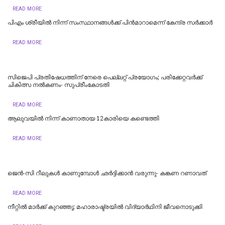
READ MORE
പിഎം ശ്രീയില്‍ നിന്ന് സംസ്ഥാനങ്ങള്‍ക്ക് പിന്‍മാറാമെന്ന് കേന്ദ്ര സര്‍ക്കാര്‍
READ MORE
സിജെപി പ്രതിഷേധത്തിന് നേരെ പെല്ലറ്റ് പ്രയോഗം; പരിക്കേറ്റവർക്ക്
ചികിത്സ നൽകണം- സുപ്രീംകോടതി
READ MORE
ആലുവയിൽ നിന്ന് കാണാതായ 12കാരിയെ കണ്ടെത്തി
READ MORE
ജെന്‍-സി റീലുകള്‍ കാണുമ്പോള്‍ ഛര്‍ദ്ദിക്കാന്‍ വരുന്നു- കങ്കണ റണാവത്
READ MORE
നീറ്റിൽ മാർക്ക് കുറഞ്ഞു; മഹാരാഷ്ട്രയിൽ വിദ്യാർഥിനി ജീവനൊടുക്കി