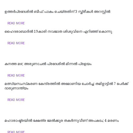
ഉത്തര്‍പ്രദേശില്‍ ബീഫ് പാകം ചെയ്തതിന് 3 സ്ത്രീകള്‍ അറസ്റ്റില്‍
READ MORE
ഹൈദരാബാദില്‍ 19കാരി നവജാത ശിശുവിനെ എറിഞ്ഞ് കൊന്നു
READ MORE
കനത്ത മഴ; അരുണാചൽ പ്രദേശിൽ മിന്നൽ പ്രളയം
READ MORE
മത്സ്യസംസ്‌കരണ കേന്ദ്രത്തിൽ അമോണിയ ചോർച്ച; തമിഴ്നാട്ടിൽ 7 പേർക്ക്
ദാരുണാന്ത്യം ‌‌
READ MORE
മഹാരാഷ്ട്രയിൽ ക്ഷേത്ര മേൽക്കൂര തകർന്നുവീണ് അപകടം; 4 മരണം
READ MORE