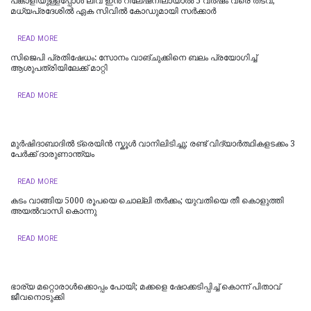
പങ്കാളിയുള്ളപ്പോള്‍ ലിവ്‌ ഇൻ റിലേഷനിലായാൽ 5 വർഷം വരെ തടവ്;
മധ്യപ്രദേശിൽ ഏക സിവിൽ കോഡുമായി സർക്കാർ
READ MORE
സിജെപി പ്രതിഷേധം: സോനം വാങ്ചുക്കിനെ ബലം പ്രയോഗിച്ച്
ആശുപത്രിയിലേക്ക് മാറ്റി
READ MORE
മുർഷിദാബാദിൽ ട്രെയിൻ സ്കൂൾ വാനിലിടിച്ചു; രണ്ട് വിദ്യാർത്ഥികളടക്കം 3
പേർക്ക് ദാരുണാന്ത്യം
READ MORE
കടം വാങ്ങിയ 5000 രൂപയെ ചൊല്ലി തര്‍ക്കം; യുവതിയെ തീ കൊളുത്തി
അയല്‍വാസി കൊന്നു
READ MORE
ഭാര്യ മറ്റൊരാൾക്കൊപ്പം പോയി; മക്കളെ ഷോക്കടിപ്പിച്ച് കൊന്ന് പിതാവ്
ജീവനൊടുക്കി