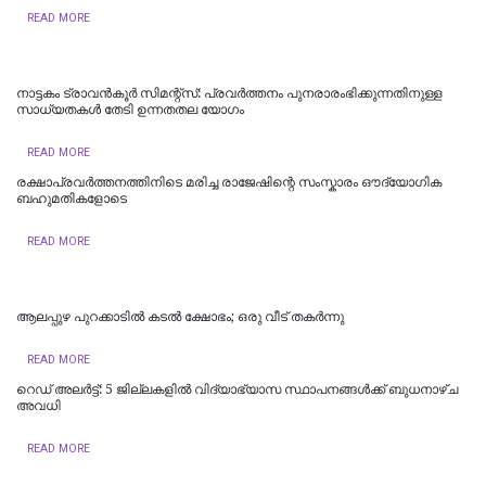
READ MORE
നാട്ടകം ട്രാവൻകൂർ സിമന്റ്സ്: പ്രവർത്തനം പുനരാരംഭിക്കുന്നതിനുള്ള
സാധ്യതകൾ തേടി ഉന്നതതല യോഗം
READ MORE
രക്ഷാപ്രവർത്തനത്തിനിടെ മരിച്ച രാജേഷിന്റെ സംസ്കാരം ഔദ്യോ​ഗിക
ബഹുമതികളോടെ
READ MORE
ആലപ്പുഴ പുറക്കാടിൽ കടൽ ക്ഷോഭം; ഒരു വീട് തകർന്നു
READ MORE
റെഡ് അലർട്ട്: 5 ജില്ലകളിൽ വിദ്യാഭ്യാസ സ്ഥാപനങ്ങൾക്ക് ബുധനാഴ്ച
അവധി
READ MORE