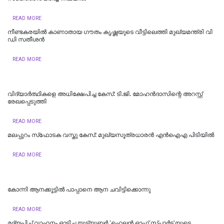
READ MORE
നീണ്ടകരയില്‍ കാണാതായ ഗൗതം കൃഷ്ണയുടെ വീട്ടിലെത്തി മുഖ്യമന്ത്രി വി
ഡി സതീശന്‍
READ MORE
വിദ്യാർത്ഥികളെ അധിക്ഷേപിച്ച കേസ്: ടി.ജി. മോഹൻദാസിന്റെ അറസ്റ്റ്
രേഖപ്പെടുത്തി
READ MORE
മലപ്പുറം സ്‌ഫോടക വസ്തു കേസ്: മുഖ്യസൂത്രധാരന്‍ എന്‍ഐഎ പിടിയില്‍
READ MORE
കോന്നി ആനക്കൂട്ടിൽ പാപ്പാനെ ആന ചവിട്ടിക്കൊന്നു
READ MORE
മദ്യപിച്ച് വാഹനം ഓടിച്ച യൂട്യൂബർ 'ഹെലൻ ഓഫ് സ്പാർട്ട'യുടെ