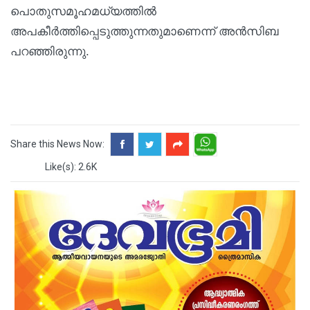
പൊതുസമൂഹമധ്യത്തിൽ
അപകീർത്തിപ്പെടുത്തുന്നതുമാണെന്ന് അൻസിബ
പറഞ്ഞിരുന്നു.
Share this News Now:
Like(s): 2.6K