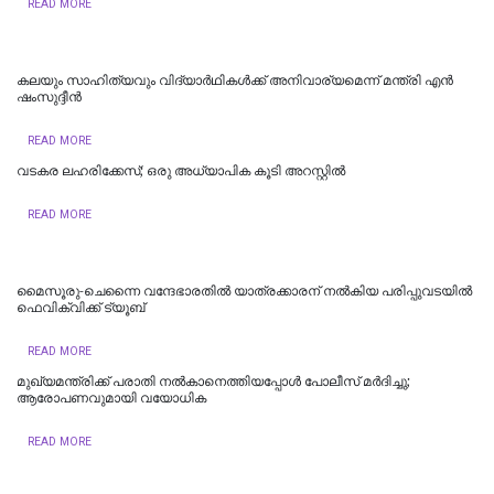
READ MORE
കലയും സാഹിത്യവും വിദ്യാർഥികൾക്ക് അനിവാര്യമെന്ന് മന്ത്രി എൻ
ഷംസുദ്ദീൻ
READ MORE
വടകര ലഹരിക്കേസ്; ഒരു അധ്യാപിക കൂടി അറസ്റ്റില്‍
READ MORE
മൈസൂരു-ചെന്നൈ വന്ദേഭാരതില്‍ യാത്രക്കാരന് നല്‍കിയ പരിപ്പുവടയില്‍
ഫെവിക്വിക്ക് ട്യൂബ്
READ MORE
മുഖ്യമന്ത്രിക്ക് പരാതി നൽകാനെത്തിയപ്പോൾ പോലീസ് മർദിച്ചു;
ആരോപണവുമായി വയോധിക
READ MORE