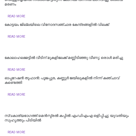
മരണം
READ MORE
കോട്ടയം ജില്ലയിലെ വിനോദസഞ്ചാര കേന്ദ്രങ്ങളിൽ വിലക്ക്
READ MORE
കോലാഹലമേട്ടിൽ വീടിന് മുകളിലേക്ക് മണ്ണിടിഞ്ഞു വീണു; ഒരാൾ മരിച്ചു
READ MORE
ഓപ്പറേഷൻ തൂഫാൻ: പൂജപ്പുര, കണ്ണൂർ ജയിലുകളിൽ നിന്ന് കഞ്ചാവ്
കണ്ടെത്തി
READ MORE
സ്വകാര്യഭാഗത്ത് മെൻസ്ട്രൽ കപ്പിൽ എംഡിഎംഎ ഒളിപ്പിച്ചു; യുവതിയും
സുഹൃത്തും പിടിയിൽ
READ MORE