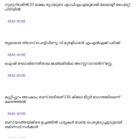
ഗുരുഗ്രാമിൽ 35 ലക്ഷം രൂപയുടെ എംഡിഎംഎയുമായി മലയാളി പൈലറ്റ്
പിടിയില്‍
READ MORE
തുലാഭാര ത്രാസ് പൊട്ടിവീണു; വി മുരളീധരന്‍ എംഎല്‍എക്ക് പരിക്ക്
READ MORE
ഐഷി ഘോഷിനെതിരായ ജാമ്യമില്ലാ അറസ്റ്റ് വാറണ്ടിന് സ്റ്റേ
READ MORE
കുറ്റിപ്പുറം അപകടം; ബസ് ഓടിയത് 130 കിലോ മീറ്റർ വേഗതയിലെന്ന്
കണ്ടെത്തൽ
READ MORE
ബസ് യാത്രയ്ക്കിടെ ഉച്ചത്തിൽ പാട്ടുകൾ വേണ്ട; പെരുമാറ്റച്ചട്ടവുമായി
തമിഴ്‌നാട് സര്‍ക്കാര്‍