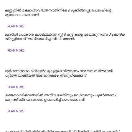
കണ്ണൂരിൽ രക്ഷാപ്രവർത്തനത്തിനിടെ ഒഴുക്കിൽപ്പെട്ട രാജേഷിന്റെ
മൃതദേഹം കണ്ടെത്തി
READ MORE
ബസിൽ പോകാൻ കാശില്ലാത്ത സ്ത്രീ കുട്ടികളെ അയക്കുന്നത് സ്വകാര്യ
സ്‌കൂളിലേക്ക്- അധിക്ഷേപിച്ച് സി.പി. ജോൺ
READ MORE
മുൻഗണനാ റേഷൻകാർഡുകളുടെ വിതരണം സമയബന്ധിതമായി
പൂർത്തിയാക്കിയത് അഭിമാനകരം- അനൂപ് ജേക്കബ്
READ MORE
'ഉത്തരവാദിത്വങ്ങളിൽ അതീവ ഭക്തിയും ജാഗ്രതയും പുലര്‍ത്തണം';
കണ്ഠരര് ബ്രഹ്മദത്തനെ ഉപദേശിച്ച് ഹൈക്കോടതി
READ MORE
പൊള്ളാച്ചിയില്‍ നിർത്തിയിട്ടിരുന്ന ലോറിക്ക് പിന്നിൽ കാറിടിച്ചു; അഞ്ച്