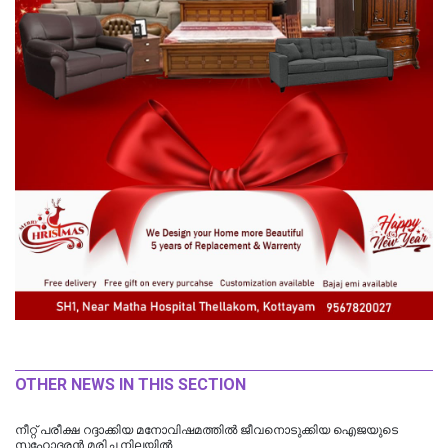
OTHER NEWS IN THIS SECTION
നീറ്റ് പരീക്ഷ റദ്ദാക്കിയ മനോവിഷമത്തില്‍ ജീവനൊടുക്കിയ ഐജയുടെ
സഹോദരന്‍ മരിച്ച നിലയില്‍