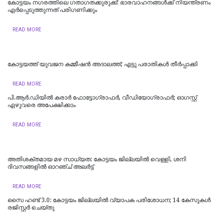
കോട്ടയം നഗരത്തിലെ ഗതാഗതക്കുരുക്ക്: ഭാരവാഹനങ്ങൾക്ക് നിയന്ത്രണം
ഏർപ്പെടുത്തുന്നത് പരിഗണിക്കും
READ MORE
കോട്ടയത്ത് യുവജന കമ്മീഷൻ അദാലത്ത്; എട്ടു പരാതികൾ തീർപ്പാക്കി
READ MORE
പി.ആർ.ഡിയിൽ കരാർ ഫോട്ടോഗ്രാഫർ, വീഡിയോഗ്രാഫർ; ഓഗസ്റ്റ്
ഏഴുവരെ അപേക്ഷിക്കാം
READ MORE
അതിശക്തമായ മഴ സാധ്യത: കോട്ടയം ജില്ലയിൽ വെള്ളി, ശനി
ദിവസങ്ങളിൽ ഓറഞ്ച് അലർട്ട്
READ MORE
സൈ ഹണ്ട് 3.0: കോട്ടയം ജില്ലയിൽ വ്യാപക പരിശോധന; 14 കേസുകൾ
രജിസ്റ്റർ ചെയ്തു