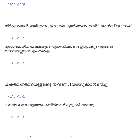
READ MORE
നിർദേശങ്ങൾ പാലിക്കണം, ജാഗ്രത പുലർത്തണം-മന്ത്രി മോൻസ് ജോസഫ്
READ MORE
ദുരന്തബാധിത മേഖലയുടെ പുനർനിർമാണം ഉറപ്പാക്കും - എം.ജെ.
സെബാസ്റ്റ്യൻ എംഎൽഎ
READ MORE
വാകത്താനത്ത് വെള്ളക്കെട്ടില്‍ വീണ് 11വയസുകാരന്‍ മരിച്ചു
READ MORE
കനത്ത മഴ; കോട്ടയത്ത് കണ്‍ട്രോള്‍ റൂമുകള്‍ തുറന്നു
READ MORE