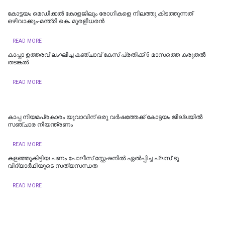
കോട്ടയം മെഡിക്കല്‍ കോളജിലും രോഗികളെ നിലത്തു കിടത്തുന്നത്
ഒഴിവാക്കും-മന്ത്രി കെ. മുരളീധരന്‍
READ MORE
കാപ്പാ ഉത്തരവ് ലംഘിച്ച കഞ്ചാവ് കേസ് പ്രതിക്ക് 6 മാസത്തെ കരുതൽ
തടങ്കൽ
READ MORE
കാപ്പ നിയമപ്രകാരം യുവാവിന് ഒരു വർഷത്തേക്ക് കോട്ടയം ജില്ലയിൽ
സഞ്ചാര നിയന്ത്രണം
READ MORE
കളഞ്ഞുകിട്ടിയ പണം പോലീസ് സ്റ്റേഷനിൽ ഏൽപ്പിച്ച പ്ലസ് ടു
വിദ്യാർഥിയുടെ സത്യസന്ധത
READ MORE