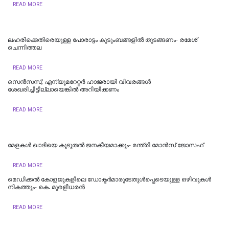
READ MORE
ലഹരിക്കെതിരെയുള്ള പോരാട്ടം കുടുംബങ്ങളിൽ തുടങ്ങണം- രമേശ്
ചെന്നിത്തല
READ MORE
സെൻസസ്; എന്യൂമറേറ്റർ ഹാജരായി വിവരങ്ങൾ
ശേഖരിച്ചിട്ടില്ലായെങ്കിൽ അറിയിക്കണം
READ MORE
മേളകൾ ഖാദിയെ കൂടുതൽ ജനകീയമാക്കും- മന്ത്രി മോൻസ് ജോസഫ്
READ MORE
മെഡിക്കല്‍ കോളജുകളിലെ ഡോക്ടര്‍മാരുടേതുള്‍പ്പെടെയുള്ള ഒഴിവുകള്‍
നികത്തും- കെ. മുരളീധരന്‍
READ MORE