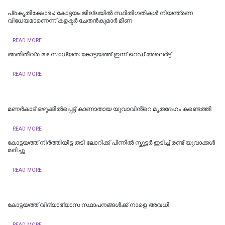
പ്രകൃതിക്ഷോഭം: കോട്ടയം ജില്ലയിൽ സ്ഥിതിഗതികൾ നിയന്ത്രണ
വിധേയമാണെന്ന് കളക്ടർ ചേതൻകുമാർ മീണ
READ MORE
അതിതീവ്ര മഴ സാധ്യത: കോട്ടയത്ത് ഇന്ന് റെഡ് അലെർട്ട്
READ MORE
മണർകാട് ഒഴുക്കിൽപ്പെട്ട് കാണാതായ യുവാവിൻ്റെ മൃതദേഹം കണ്ടെത്തി
READ MORE
കോട്ടയത്ത് നിർത്തിയിട്ട തടി ലോറിക്ക് പിന്നിൽ സ്കൂട്ടർ ഇടിച്ച് രണ്ട് യുവാക്കൾ
മരിച്ചു
READ MORE
കോട്ടയത്ത് വിദ്യാഭ്യാസ സ്ഥാപനങ്ങൾക്ക് നാളെ അവധി
READ MORE