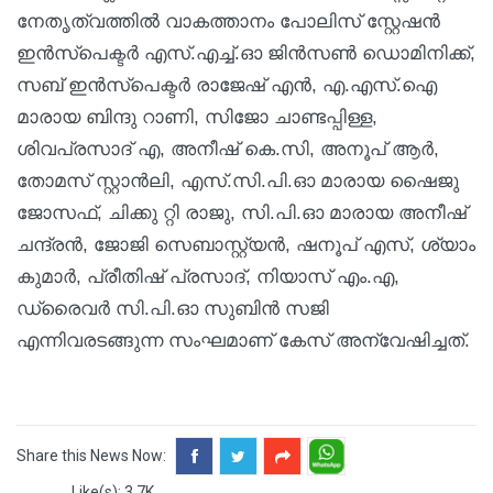
നേതൃത്വത്തിൽ വാകത്താനം പോലിസ് സ്റ്റേഷൻ
ഇൻസ്പെക്ടർ എസ്.എച്ച്.ഓ ജിൻസൺ ഡൊമിനിക്ക്,
സബ് ഇൻസ്പെക്ടർ രാജേഷ് എൻ, എ.എസ്.ഐ
മാരായ ബിന്ദു റാണി, സിജോ ചാണ്ടപ്പിള്ള,
ശിവപ്രസാദ് എ, അനീഷ് കെ.സി, അനൂപ് ആർ,
തോമസ് സ്റ്റാൻലി, എസ്.സി.പി.ഓ മാരായ ഷൈജു
ജോസഫ്, ചിക്കു റ്റി രാജു, സി.പി.ഓ മാരായ അനീഷ്
ചന്ദ്രൻ, ജോജി സെബാസ്റ്റ്യൻ, ഷനൂപ് എസ്, ശ്യാം
കുമാർ, പ്രീതിഷ് പ്രസാദ്, നിയാസ് എം.എ,
ഡ്രൈവർ സി.പി.ഓ സുബിൻ സജി
എന്നിവരടങ്ങുന്ന സംഘമാണ് കേസ് അന്വേഷിച്ചത്.
Share this News Now:
Like(s): 3.7K